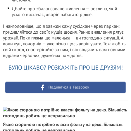
Дбайте про збалансоване живлення — рослина, якій
усього вистачає, хворіє набагато рідше.
І найголовніше, що я завжди кажу сусідкам через паркан:
придивляйтеся до своїх кущів щодня. Раннє виявлення рятує
урожай. Поки пляма ще маленька — ви господиня ситуації. А
коли кущ почорнів — уже пізно щось вирішувати. Тож любіть
свій город, спостерігайте за ним, і він віддячить вам повними
відрами червоних, духмяних помідорів.
БУЛО ЦІКАВО? РОЗКАЖІТЬ ПРО ЦЕ ДРУЗЯМ!
Поділитися в Facebook
Якою стороною потрібно класти фольгу на деко. Більшість
господинь робить це неправильно