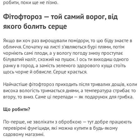
робити, поки ще не пізно.
Фітофтороз — той самий ворог, від
якого болить серце
Якщо ви хоч раз вирощували помідори, то цю біду знаєте в
обличчя. Спочатку на листі з’являються бурі плями, потім
чорніють самі плоди, а у вологу погоду знизу проступає
білуватий наліт, схожий на пушок. І ось ти виходиш одного
ранку в город, а замість зеленого здорового куща стоїть
щось чорне й обвисле. Серце крається.
Найчастіше фітофтороз приходить після тривалих дощів, коли
висока вологість тримається днями, а температура стрибає то
вгору, то вниз. Саме ці перепади — як подарунок для грибка.
Що робити?
По-перше, не зволікати з обробкою — тут добре працюють
перевірені фунгіциди, які можна купити в будь-якому
садовому магазині.