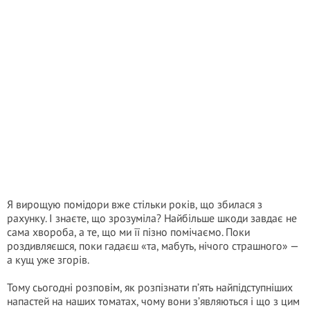
Я вирощую помідори вже стільки років, що збилася з
рахунку. І знаєте, що зрозуміла? Найбільше шкоди завдає не
сама хвороба, а те, що ми її пізно помічаємо. Поки
роздивляєшся, поки гадаєш «та, мабуть, нічого страшного» —
а кущ уже згорів.
Тому сьогодні розповім, як розпізнати п’ять найпідступніших
напастей на наших томатах, чому вони з’являються і що з цим