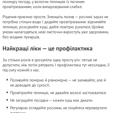
похмуру погоду, у вологих теплицях із поганим
провітрюванням, коли випаровування слабке.
Рішення приємно просте. Зменшіть полив — рослині зараз не
потрібно стільки води. І додайте провітрювання: відчиняйте
теплицю, розсувайте кущі, дайте повітрю рухатися. Щойно
умови налагодяться, нові листочки виростуть уже здоровими,
без жодних пухирців.
Найкращі ліки — це профілактика
За стільки років я зрозуміла одну просту річ: легше не
допустити, ніж потім рятувати. І профілактика тут нескладна, її
під силу кожній з нас.
Поливайте помірно й рівномірно — не заливайте, але й
не доводьте до сухості.
Провітрюйте теплицю, не давайте волозі застоюватися.
Не загущуйте посадки — кожен кущ має дихати.
Регулярно оглядайте рослини, не лінуйтеся перевертати
листочки.