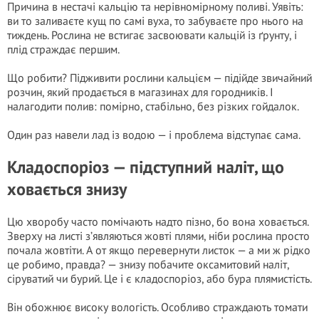
Причина в нестачі кальцію та нерівномірному поливі. Уявіть:
ви то заливаєте кущ по самі вуха, то забуваєте про нього на
тиждень. Рослина не встигає засвоювати кальцій із ґрунту, і
плід страждає першим.
Що робити? Підживити рослини кальцієм — підійде звичайний
розчин, який продається в магазинах для городників. І
налагодити полив: помірно, стабільно, без різких гойдалок.
Один раз навели лад із водою — і проблема відступає сама.
Кладоспоріоз — підступний наліт, що
ховається знизу
Цю хворобу часто помічають надто пізно, бо вона ховається.
Зверху на листі з’являються жовті плями, ніби рослина просто
почала жовтіти. А от якщо перевернути листок — а ми ж рідко
це робимо, правда? — знизу побачите оксамитовий наліт,
сіруватий чи бурий. Це і є кладоспоріоз, або бура плямистість.
Він обожнює високу вологість. Особливо страждають томати