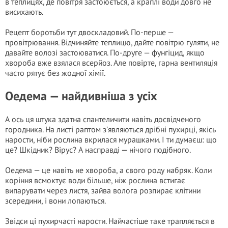
в теплицях, де повітря застоюється, а краплі води довго не
висихають.
Рецепт боротьби тут двоскладовий. По-перше —
провітрювання. Відчиняйте теплицю, дайте повітрю гуляти, не
давайте волозі застоюватися. По-друге — фунгіцид, якщо
хвороба вже взялася всерйоз. Але повірте, гарна вентиляція
часто рятує без жодної хімії.
Оедема — найдивніша з усіх
А ось ця штука здатна спантеличити навіть досвідченого
городника. На листі раптом з’являються дрібні пухирці, якісь
нарости, ніби рослина вкрилася мурашками. І ти думаєш: що
це? Шкідник? Вірус? А насправді — нічого подібного.
Оедема — це навіть не хвороба, а свого роду набряк. Коли
коріння всмоктує води більше, ніж рослина встигає
випарувати через листя, зайва волога розпирає клітини
зсередини, і вони лопаються.
Звідси ці пухирчасті нарости. Найчастіше таке трапляється в