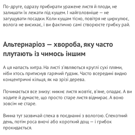
По-друге, одразу прибирати уражене листя й плоди, не
залишати їх лежати під кущем. І найголовніше — не
загущувати посадки. Коли кущам тісно, повітря не циркулює,
волога не висихає, і ви фактично самі створюєте грибку рай.
Альтернаріоз — хвороба, яку часто
плутають із чимось іншим
А ця напасть хитра. На листі з’являються круглі сухі плями,
ніби хтось притиснув гарячий ґудзик. Часто всередині видно
концентричні кільця, як на зрізі дерева.
Починається все знизу: нижнє листя жовтіє, в’яне, опадає. А ви
ходите й думаєте, що просто старе листя відмирає. А воно
зовсім не старе.
Винна тут зазвичай спека в поєднанні з вологою. Спекотний
день, потім роса вночі або короткий дощ — і грибок
прокидається.