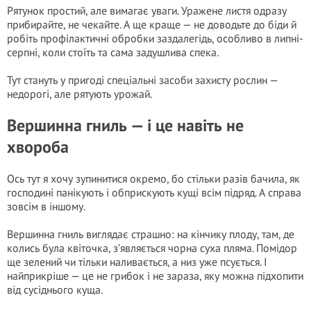
Рятунок простий, але вимагає уваги. Уражене листя одразу
прибирайте, не чекайте. А ще краще — не доводьте до біди й
робіть профілактичні обробки заздалегідь, особливо в липні-
серпні, коли стоїть та сама задушлива спека.
Тут стануть у пригоді спеціальні засоби захисту рослин —
недорогі, але рятують урожай.
Вершинна гниль — і це навіть не
хвороба
Ось тут я хочу зупинитися окремо, бо стільки разів бачила, як
господині панікують і обприскують кущі всім підряд. А справа
зовсім в іншому.
Вершинна гниль виглядає страшно: на кінчику плоду, там, де
колись була квіточка, з’являється чорна суха пляма. Помідор
ще зелений чи тільки наливається, а низ уже псується. І
найприкріше — це не грибок і не зараза, яку можна підхопити
від сусіднього куща.