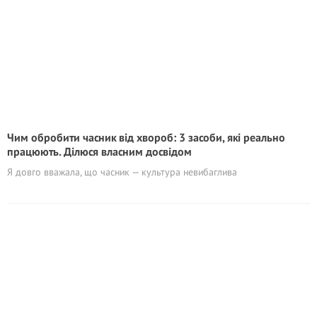
Чим обробити часник від хвороб: 3 засоби, які реально
працюють. Ділюся власним досвідом
Я довго вважала, що часник — культура невибаглива