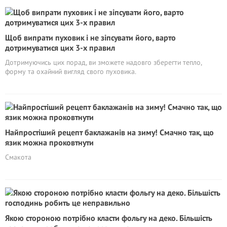
Щоб випрати пуховик і не зіпсувати його, варто
дотримуватися цих 3-х правил
Дотримуючись цих порад, ви зможете надовго зберегти тепло,
форму та охайний вигляд свого пуховика.
Найпростіший рецепт баклажанів на зиму! Смачно так, що
язик можна проковтнути
Смакота
Якою стороною потрібно класти фольгу на деко. Більшість