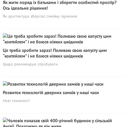
Як жити поряд із батьками і зберегти особистий простір?
Ось ідеальне рішення!
Як архітектура зберігає сімейну гармонію
Це треба зробити зараз! Поливаю свою капусту цим
“коктейлем” і не боюся ніяких шкідників
Щиро рекомендую спробувати
Розвиток технологій дверних замків у наші часи
Нові технології