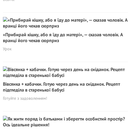
«Прибирай кішку, або я їду до матері», — сказав чоловік. А
вранці його чекав сюрприз
Урок
Вівсянка + кабачки. Готую через день на сніданок. Рецепт
підгледіла в cтapенької бабусі
Готуйте з задоволенням!