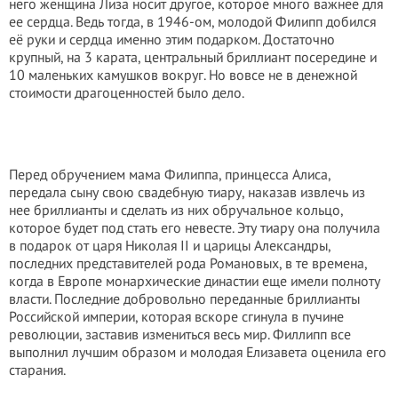
него женщина Лиза носит другое, которое много важнее для
ее сердца. Ведь тогда, в 1946-ом, молодой Филипп добился
её руки и сердца именно этим подарком. Достаточно
крупный, на 3 карата, центральный бриллиант посередине и
10 маленьких камушков вокруг. Но вовсе не в денежной
стоимости драгоценностей было дело.
Перед обручением мама Филиппа, принцесса Алиса,
передала сыну свою свадебную тиару, наказав извлечь из
нее бриллианты и сделать из них обручальное кольцо,
которое будет под стать его невесте. Эту тиару она получила
в подарок от царя Николая II и царицы Александры,
последних представителей рода Романовых, в те времена,
когда в Европе монархические династии еще имели полноту
власти. Последние добровольно переданные бриллианты
Российской империи, которая вскоре сгинула в пучине
революции, заставив измениться весь мир. Филлипп все
выполнил лучшим образом и молодая Елизавета оценила его
старания.