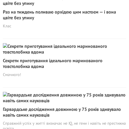
Раз на тиждень поливаю орхідею цим настоєм — і вона
цвіте без упину
Клас
Секрети приготування ідеального маринованого
товстолобика вдома
Смачного!
Гарвардське дослідження довжиною у 75 років здивувало
навіть самих науковців
Справжній успіх у житті визначає не IQ, не гени і навіть не престижна
освіта.