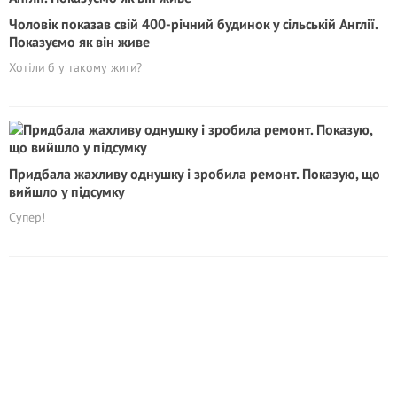
Чоловік показав свій 400-річний будинок у сільській Англії.
Показуємо як він живе
Хотіли б у такому жити?
Придбала жахливу однушку і зробила ремонт. Показую, що
вийшло у підсумку
Супер!