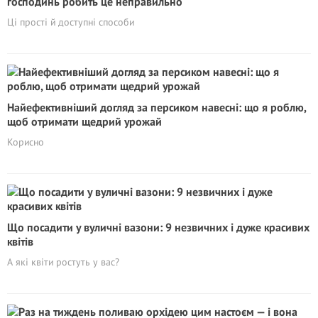
господинь робить це неправильно
Ці прості й доступні способи
Найефективніший догляд за персиком навесні: що я роблю,
щоб отримати щедрий урожай
Корисно
Що посадити у вуличні вазони: 9 незвичних і дуже красивих
квітів
А які квіти ростуть у вас?