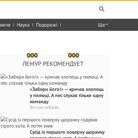
аюче
Наука
Подорожі
Ще
ЛЕМУР РЕКОМЕНДУЕТ
«Забери його!» — кричав хлопець
у пилюці. А пес слухав тільки одну
команду
Він сам вибрав
Сусід із першого поверху щоранку