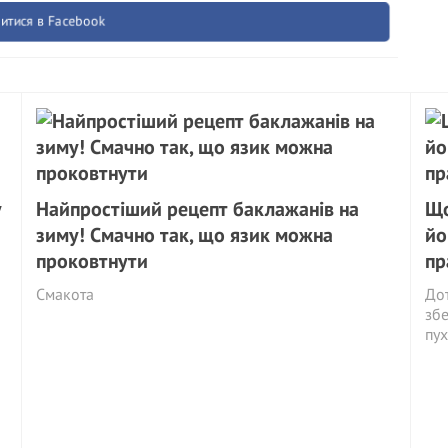
итися в Facebook
у
Найпростіший рецепт баклажанів на
Що
зиму! Смачно так, що язик можна
йо
проковтнути
пр
Смакота
Дот
збе
пух