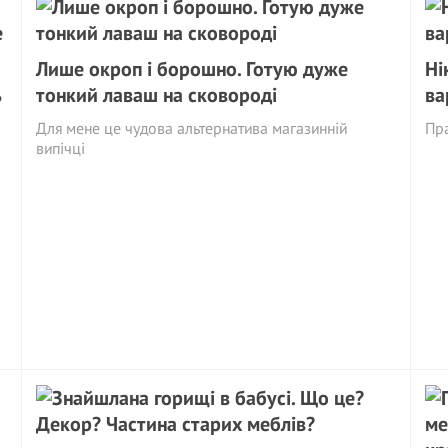
Лише окроп і борошно. Готую дуже
Ні
ь
тонкий лаваш на сковороді
ва
й
Для мене це чудова альтернатива магазинній
Пра
випічці