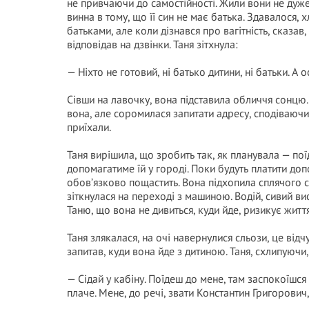
не привчаючи до самостійності. Жили вони не дуже
винна в тому, що її син не має батька. Здавалося, 
батьками, але коли дізнався про вагітність, сказав
відповідав на дзвінки. Таня зітхнула:
— Ніхто не готовий, ні батько дитини, ні батьки. А 
Сівши на лавочку, вона підставила обличчя сонцю. 
вона, але соромилася запитати адресу, сподіваючи
приїхали.
Таня вирішила, що зробить так, як планувала — поїде
допомагатиме їй у городі. Поки будуть платити доп
обов’язково пощастить. Вона підхопила сплячого с
зіткнулася на переході з машиною. Водій, сивий ви
Таню, що вона не дивиться, куди йде, ризикує життя
Таня злякалася, на очі навернулися сльози, це відч
запитав, куди вона йде з дитиною. Таня, схлипуючи,
— Сідай у кабіну. Поїдеш до мене, там заспокоїшся 
плаче. Мене, до речі, звати Константин Григорович,