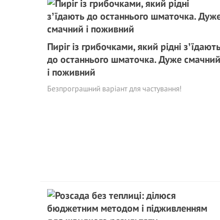
Пиріг із грибочками, який рідні зʼїдают
до останнього шматочка. Дуже смачни
і поживний
Безпрограшний варіант для частування!