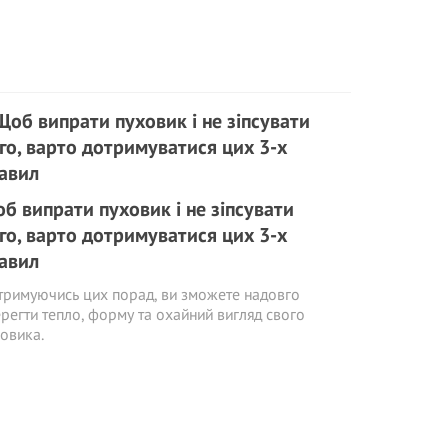
б випрати пуховик і не зіпсувати
го, варто дотримуватися цих 3-х
авил
римуючись цих порад, ви зможете надовго
регти тепло, форму та охайний вигляд свого
овика.