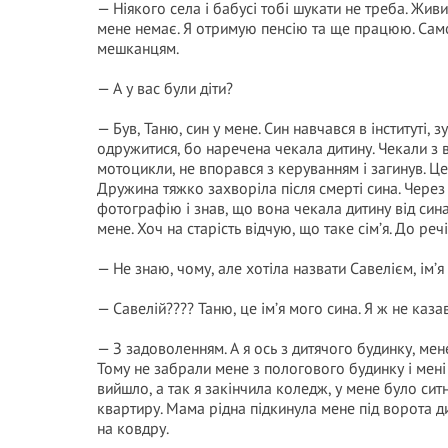
— Ніякого села і бабусі тобі шукати не треба. Живи у
мене немає. Я отримую пенсію та ще працюю. Самот
мешканцям.
— А у вас були діти?
— Був, Таню, син у мене. Син навчався в інституті,
одружитися, бо наречена чекала дитину. Чекали з в
мотоцикли, не впорався з керуванням і загинув. Це
Дружина тяжко захворіла після смерті сина. Через в
фотографію і знав, що вона чекала дитину від сина
мене. Хоч на старість відчую, що таке сім’я. До речі
— Не знаю, чому, але хотіла назвати Савелієм, ім’
— Савелій???? Таню, це ім’я мого сина. Я ж не каза
— З задоволенням. А я ось з дитячого будинку, мен
Тому не забрали мене з пологового будинку і мені н
вийшло, а так я закінчила коледж, у мене було сит
квартиру. Мама рідна підкинула мене під ворота
на ковдру.