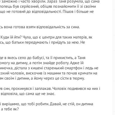
 заможно і часто хворіли. Зараз Таня розуміла, що сама
хлопець був серйозний, обіцяв познайомити її зі своїми
, що не готовий до відповідальності. Пішов і більше не
ось вона готова взяти відповідальність за сина.
Куди їй йти? Чула, що є центри для таких матерів, як
сь, що батьки передумають і приїдуть за нею. Не
 в якесь село до бабусі, та її прихистить, а Таня
омогу на дитину, а потім знайде роботу. Адже їй
иночка, дістала з кишені старенький смартфон і ледь не
сокий чоловік, вискочив із машини та почав кричати на
м своїм і дитини, а йому через це сісти в тюрму.
ув син, прокинувся і заплакав. Чоловік подивився на них і
 відповіла, що сама ще не знає.
і вирішимо, що тобі робити. Давай, не стій, он дитина
 а тебе як?