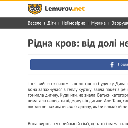
Веселе
Діти
Неймовірне
Музика
Зворуш
Рідна кров: від долі 
Поділ
Таня вийшла з сином із пологового будинку. Дива не
вона запахнулася в теплу куртку, взяла пакет з р
тримала дитину. Куди йти, не знала. Батьки катего
вимагала написати відмову від дитини. Але Таня, с
ніколи не покидати свою дитину, як би важко їй не
Вона виросла у прийомній сім’ї, де тато і мама став