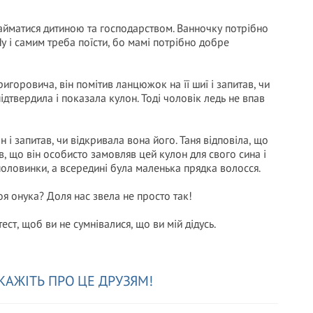
 займатися дитиною та господарством. Ванночку потрібно
у і самим треба поїсти, бо мамі потрібно добре
игоровича, він помітив ланцюжок на її шиї і запитав, чи
дтвердила і показала кулон. Тоді чоловік ледь не впав
і запитав, чи відкривала вона його. Таня відповіла, що
в, що він особисто замовляв цей кулон для свого сина і
 половинки, а всередині була маленька прядка волосся.
оя онука? Доля нас звела не просто так!
ест, щоб ви не сумнівалися, що ви мій дідусь.
КАЖІТЬ ПРО ЦЕ ДРУЗЯМ!