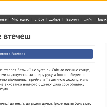
ливе
Мистецтво
Спорт
Добре
Тварини
Сім'я
Надих
не втечеш
итися в Facebook
 сталося. Батьки її не зустріли. Світило весняне сонце,
ечами та документами в одну руку, а іншою обережно
рично відмовилися приймати її з дитиною додому, мама
ама вихованка дитячого будинку, дала собі обіцянку
 було.
илися до неї, як до рідної дочки. Трохи навіть балували,