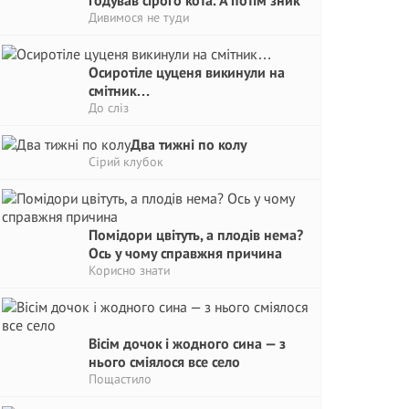
годував сірого кота. А потім зник
Дивимося не туди
Осиротіле цуценя викинули на
смітник…
До сліз
Два тижні по колу
Сірий клубок
Помідори цвітуть, а плодів нема?
Ось у чому справжня причина
Корисно знати
Вісім дочок і жодного сина — з
нього сміялося все село
Пощастило