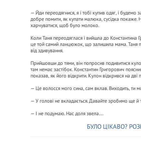
— Йди переодягнися, я і тобі купив одяг, і будемо
добре помити, як купати малюка, сусідка покаже. Н
харчуватися, щоб було молоко.
Коли Таня переодяглася і вийшла до Константина Гр
це той самий ланцюжок, що залишила мама. Таня пі
від здивування.
Прийшовши до тями, він попросив подивитися кулон 
там немає застібок. Константин Григорович поясни
показав, як його відкрити. Кулон відкрився на дві
— Це волосся мого сина, сам вклав. Виходить, ти м
— У голові не вкладається. Давайте зробимо ще й т
— І не подумаю. Нас доля звела…
БУЛО ЦІКАВО? РОЗ