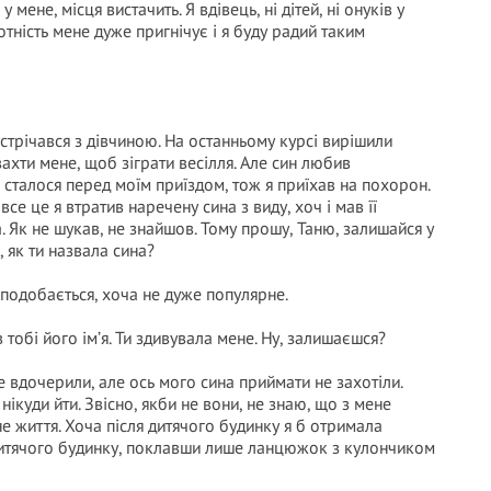
 мене, місця вистачить. Я вдівець, ні дітей, ні онуків у
ність мене дуже пригнічує і я буду радий таким
 зустрічався з дівчиною. На останньому курсі вирішили
ахти мене, щоб зіграти весілля. Але син любив
 сталося перед моїм приїздом, тож я приїхав на похорон.
се це я втратив наречену сина з виду, хоч і мав її
. Як не шукав, не знайшов. Тому прошу, Таню, залишайся у
, як ти назвала сина?
я подобається, хоча не дуже популярне.
в тобі його ім’я. Ти здивувала мене. Ну, залишаєшся?
е вдочерили, але ось мого сина приймати не захотіли.
ікуди йти. Звісно, якби не вони, не знаю, що з мене
не життя. Хоча після дитячого будинку я б отримала
 дитячого будинку, поклавши лише ланцюжок з кулончиком