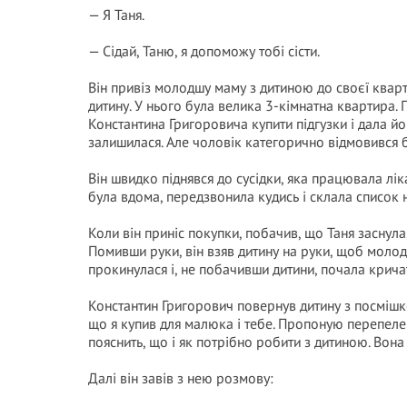
— Я Таня.
— Сідай, Таню, я допоможу тобі сісти.
Він привіз молодшу маму з дитиною до своєї кварт
дитину. У нього була велика 3-кімнатна квартира. 
Константина Григоровича купити підгузки і дала 
залишилася. Але чоловік категорично відмовився б
Він швидко піднявся до сусідки, яка працювала лі
була вдома, передзвонила кудись і склала список 
Коли він приніс покупки, побачив, що Таня заснула
Помивши руки, він взяв дитину на руки, щоб молод
прокинулася і, не побачивши дитини, почала кричати
Константин Григорович повернув дитину з посмішко
що я купив для малюка і тебе. Пропоную перепелен
пояснить, що і як потрібно робити з дитиною. Вона
Далі він завів з нею розмову: