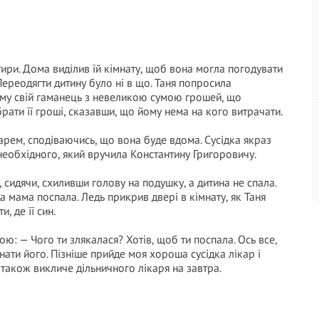
ири. Дома виділив їй кімнату, щоб вона могла погодувати
Переодягти дитину було ні в що. Таня попросила
йому свій гаманець з невеликою сумою грошей, що
рати її гроші, сказавши, що йому нема на кого витрачати.
карем, сподіваючись, що вона буде вдома. Сусідка якраз
необхідного, який вручила Константину Григоровичу.
, сидячи, схиливши голову на подушку, а дитина не спала.
а мама поспала. Ледь прикрив двері в кімнату, як Таня
, де її син.
ю: — Чого ти злякалася? Хотів, щоб ти поспала. Ось все,
ати його. Пізніше прийде моя хороша сусідка лікар і
 також викличе дільничного лікаря на завтра.