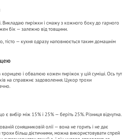
и
і. Викладаю пиріжки і смажу з кожного боку до гарного
жен бік — залежно від товщини.
ко, тісто — кухня одразу наповнюється таким домашнім
ицею
 корицею і обвалюю кожен пиріжок у цій суміші. Ось тут
ів на справжнє задоволення. Цукор трохи
ачно.
о є вибір між 15% і 25% — беріть 25%. Різниця відчутна.
ваній соняшниковій олії — вона не горить і не дає
 трохи більш дієтичними, можна використовувати спрей