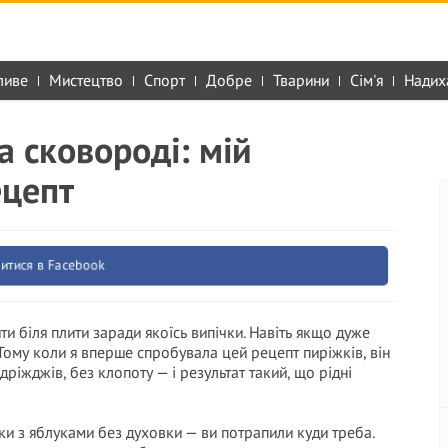
ливе
Мистецтво
Спорт
Добре
Тварини
Сім'я
Надих
а сковороді: мій
ецепт
итися в Facebook
ти біля плити заради якоїсь випічки. Навіть якщо дуже
Тому коли я вперше спробувала цей рецепт пиріжків, він
ріжджів, без клопоту — і результат такий, що рідні
и з яблуками без духовки — ви потрапили куди треба.