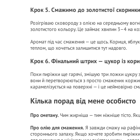
Крок 5. Смажимо до золотистої скоринк
Розігріваю сковороду з олією на середньому вогн
золотистого кольору. Це займає хвилин 3–4 на ко
Аромат під час смаження — це щось. Кориця, яблу
теплом, що хочеться залишитися тут надовго.
Крок 6. Фінальний штрих — цукор із кор
Поки пиріжки ще гарячі, змішую три ложки цукру з
вони й перетворюються з просто смажених коржик
карамелізується на поверхні — і це неймовірно см
Кілька порад від мене особисто
Про сметану.
Чим жирніша — тим ніжніше тісто. Якщ
Про олію для смаження.
Я завжди смажу на рафіно
стороннього запаху. Якщо хочете зробити пиріжки