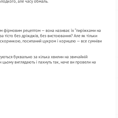
олодкого, але часу обмаль.
оїм фірмовим рецептом — вона називає їх “пиріжками на
за тісто без дріжджів, без вистоювання? Але як тільки
 скоринкою, посипаний цукром і корицею — все сумніви
отуються буквально за кілька хвилин на звичайній
ри цьому виглядають і пахнуть так, наче ви провели на