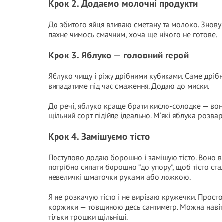
Крок 2. Додаємо молочні продукти
До збитого яйця вливаю сметану та молоко. Знову
пахне чимось смачним, хоча ще нічого не готове.
Крок 3. Яблуко — головний герой
Яблуко чищу і ріжу дрібними кубиками. Саме дрібни
випадатиме під час смаження. Додаю до миски.
До речі, яблуко краще брати кисло-солодке — вон
щільний сорт підійде ідеально. М’які яблука розвар
Крок 4. Замішуємо тісто
Поступово додаю борошно і замішую тісто. Воно в
потрібно сипати борошно “до упору”, щоб тісто ст
невеличкі шматочки руками або ложкою.
Я не розкачую тісто і не вирізаю кружечки. Прост
коржики — товщиною десь сантиметр. Можна навіт
тільки трошки щільніші.