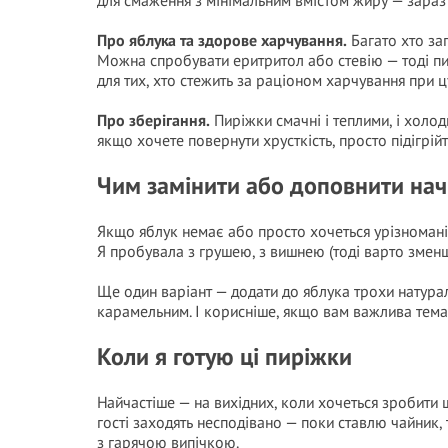
для смаження з мінімальним вмістом жиру — зараз у
Про яблука та здорове харчування.
Багато хто за
Можна спробувати еритритол або стевію — тоді п
для тих, хто стежить за раціоном харчування при ц
Про зберігання.
Пиріжки смачні і теплими, і холо
якщо хочете повернути хрусткість, просто підігрій
Чим замінити або доповнити на
Якщо яблук немає або просто хочеться урізноманіт
Я пробувала з грушею, з вишнею (тоді варто зменш
Ще один варіант — додати до яблука трохи натурал
карамельним. І корисніше, якщо вам важлива тема 
Коли я готую ці пиріжки
Найчастіше — на вихідних, коли хочеться зробити 
гості заходять несподівано — поки ставлю чайник, т
з гарячою випічкою.