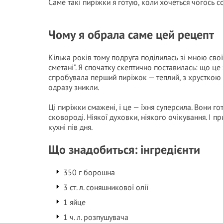
Саме такі пиріжки я готую, коли хочеться чогось с
Чому я обрала саме цей рецепт
Кілька років тому подруга поділилась зі мною св
сметані”. Я спочатку скептично поставилась: що це 
спробувала перший пиріжок — теплий, з хрусткою
одразу зникли.
Ці пиріжки смажені, і це — їхня суперсила. Вони г
сковороді. Ніякої духовки, ніякого очікування. І п
кухні пів дня.
Що знадобиться: інгредієнти
350 г борошна
3 ст. л. соняшникової олії
1 яйце
1 ч. л. розпушувача