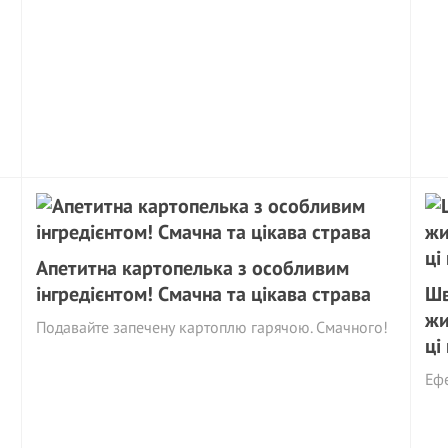
Апетитна картопелька з особливим
інгредієнтом! Смачна та цікава страва
Шв
жи
Подавайте запечену картоплю гарячою. Смачного!
ці
Ефе