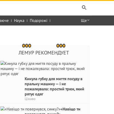
аюче
Наука
Подорожі
Ще
ЛЕМУР РЕКОМЕНДУЕТ
Кинула губку для миття посуду в
пральну машину — і не
пожалкувала: простий трюк, який
рятує одяг
Цікаво
«Навіщо ти