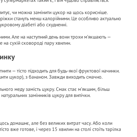
 супермаркетах такий є, і він чудово справляється.
питує, чи можна замінити цукор на щось корисніше.
иріжки стануть менш калорійними. Це особливо актуально
yкровому діaбеті або схудненні.
дними. Але на наступний день вони трохи м’якшають —
те на сухій сковороді пару хвилин.
чинку
нити — тісто підходить для будь-якої фруктової начинки.
ити цукор), з бананом. Завжди виходить смачно.
ьного меду замість цукру. Смак стає м’якшим, більш
натуральних замінників цукру для випічки.
щось домашнє, але без великих витрат часу. Або коли
істо вже готове, і через 15 хвилин на столі стоїть тарілка