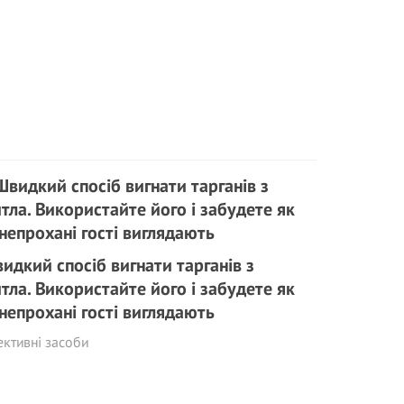
идкий спосіб вигнати тарганів з
тла. Використайте його і забудете як
 непрохані гості виглядають
ктивні засоби