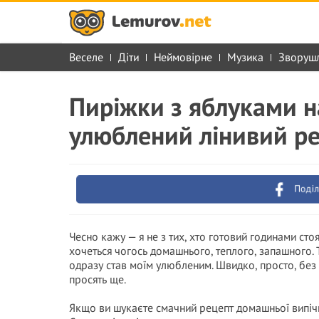
Веселе
Діти
Неймовірне
Музика
Зворуш
Пиріжки з яблуками н
улюблений лінивий р
Поділ
Чесно кажу — я не з тих, хто готовий годинами стоя
хочеться чогось домашнього, теплого, запашного. 
одразу став моїм улюбленим. Швидко, просто, без д
просять ще.
Якщо ви шукаєте смачний рецепт домашньої випічк