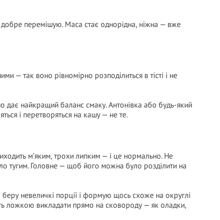
 добре перемішую. Маса стає однорідна, ніжна — вже
ми — так воно рівномірно розподілиться в тісті і не
о дає найкращий баланс смаку. Антонівка або будь-який
яться і перетворяться на кашу — не те.
иходить м’яким, трохи липким — і це нормально. Не
ало тугим. Головне — щоб його можна було розділити на
о беру невеличкі порції і формую щось схоже на округлі
ь ложкою викладати прямо на сковороду — як оладки,