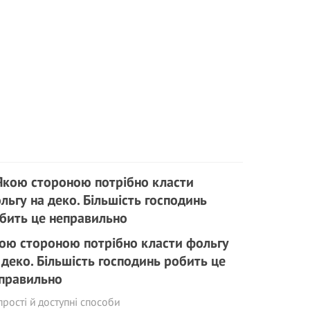
ою стороною потрібно класти фольгу
 деко. Більшість господинь робить це
правильно
прості й доступні способи