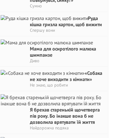
повернувся, синку?»
Сумно
Руда
кішка гризла картон, щоб вижити
Спершу вони
Мама для осиротілого малюка
шимпанзе
Диво
«Собака
не хоче виходити з кімнати»
Не знаю, що робити
Я брехав старенькій щочетверга
пів року. Бо інакше вона б не
дозволила врятувати їй життя
Найдорожча подяка