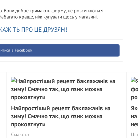
в. Вони добре тримають форму, не розсипаються і
Набагато краще, ніж купувати щось у магазині.
КАЖІТЬ ПРО ЦЕ ДРУЗЯМ!
итися в Facebook
Найпростіший рецепт баклажанів на
Як
зиму! Смачно так, що язик можна
на
проковтнути
не
Смакота
Ці 