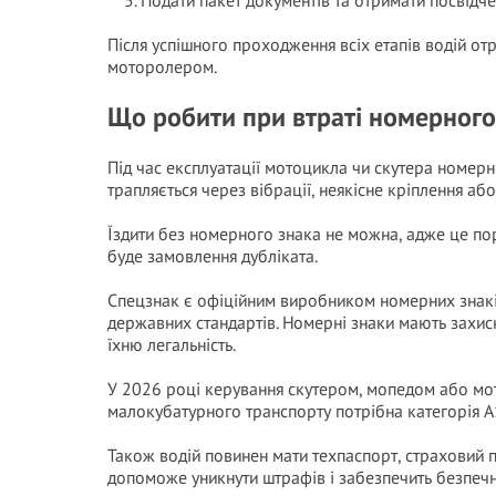
Подати пакет документів та отримати посвідче
Після успішного проходження всіх етапів водій о
моторолером.
Що робити при втраті номерного
Під час експлуатації мотоцикла чи скутера номер
трапляється через вібрації, неякісне кріплення або
Їздити без номерного знака не можна, адже це п
буде замовлення дубліката.
Спецзнак є офіційним виробником номерних знаків 
державних стандартів. Номерні знаки мають захис
їхню легальність.
У 2026 році керування скутером, мопедом або мо
малокубатурного транспорту потрібна категорія А1
Також водій повинен мати техпаспорт, страховий 
допоможе уникнути штрафів і забезпечить безпеч