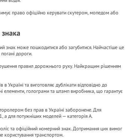
ння водія.
тримує право офіційно керувати скутером, мопедом або
 знака
ний знак може пошкодитися або загубитися. Найчастіше це
 погані дороги.
орушення правил дорожнього руху. Найкращим рішенням
в Україні та виготовляє дублікати відповідно до
ні елементи, голограми та штамп виробника, що гарантує
торолером без прав в Україні заборонене. Для
, а для потужніших моделей — категорія А.
поліс та офіційний номерний знак. Дотримання цих вимог
не користування транспортом.