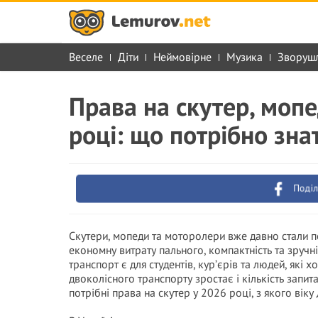
Веселе
Діти
Неймовірне
Музика
Зворуш
Права на скутер, мопе
році: що потрібно зна
Поділ
Скутери, мопеди та моторолери вже давно стали п
економну витрату пального, компактність та зручн
транспорт є для студентів, кур’єрів та людей, які 
двоколісного транспорту зростає і кількість запит
потрібні права на скутер у 2026 році, з якого віку