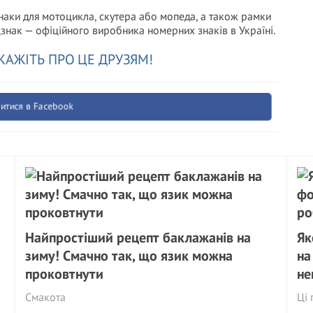
знаки для мотоцикла, скутера або мопеда, а також рамки
цзнак — офіційного виробника номерних знаків в Україні.
КАЖІТЬ ПРО ЦЕ ДРУЗЯМ!
итися в Facebook
Найпростіший рецепт баклажанів на
Як
зиму! Смачно так, що язик можна
на
проковтнути
не
Смакота
Ці 