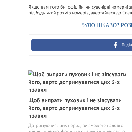
Якщо вам потрібні офіційні чи сувенірні номерні 
під будь-який розмір номерів, звертайтеся до Спе
БУЛО ЦІКАВО? РОЗ
Поділ
Щоб випрати пуховик і не зіпсувати
його, варто дотримуватися цих 3-х
правил
Дотримуючись цих порад, ви зможете надовго
зберегти тепло, форму та охайний вигляд свого