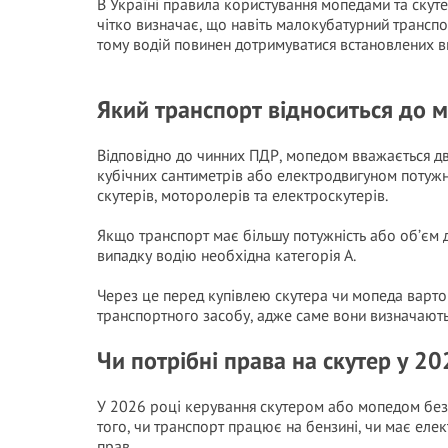
В Україні правила користування мопедами та ску
чітко визначає, що навіть малокубатурний трансп
тому водій повинен дотримуватися встановлених в
Який транспорт відноситься до м
Відповідно до чинних ПДР, мопедом вважається дв
кубічних сантиметрів або електродвигуном потужніс
скутерів, моторолерів та електроскутерів.
Якщо транспорт має більшу потужність або об’єм д
випадку водію необхідна категорія А.
Через це перед купівлею скутера чи мопеда варто
транспортного засобу, адже саме вони визначають
Чи потрібні права на скутер у 20
У 2026 році керування скутером або мопедом без
того, чи транспорт працює на бензині, чи має еле
прав.