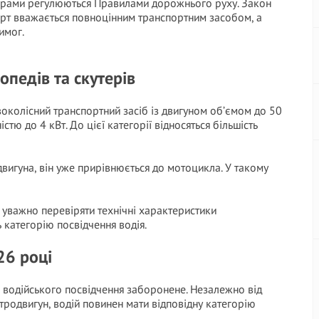
терами регулюються Правилами дорожнього руху. Закон
орт вважається повноцінним транспортним засобом, а
имог.
опедів та скутерів
околісний транспортний засіб із двигуном об’ємом до 50
тю до 4 кВт. До цієї категорії відносяться більшість
вигуна, він уже прирівнюється до мотоцикла. У такому
 уважно перевіряти технічні характеристики
 категорію посвідчення водія.
26 році
 водійського посвідчення заборонене. Незалежно від
ктродвигун, водій повинен мати відповідну категорію