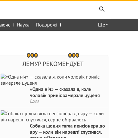
аюче
Наука
Подорожі
Ще
ЛЕМУР РЕКОМЕНДУЕТ
«Одна ніч» — сказала я, коли
чоловік приніс замерзле цуценя
Доля
Собака щодня тягла пенсіонера до
яру — коли він нарешті спустився,