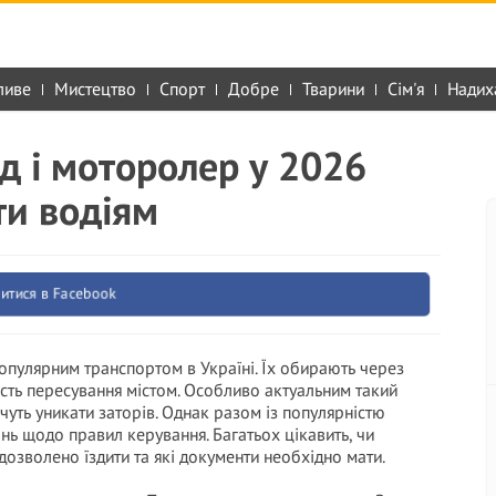
ливе
Мистецтво
Спорт
Добре
Тварини
Сім'я
Надих
д і моторолер у 2026
ти водіям
итися в Facebook
опулярним транспортом в Україні. Їх обирають через
ість пересування містом. Особливо актуальним такий
хочуть уникати заторів. Однак разом із популярністю
ань щодо правил керування. Багатьох цікавить, чи
 дозволено їздити та які документи необхідно мати.