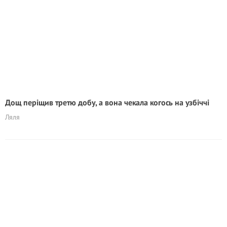
Дощ періщив третю добу, а вона чекала когось на узбіччі
Ляля