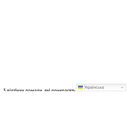
Українська
3 відтінки помади, які прикрасять у будь-якому віці та
візуально омолодять
Які відтінки помад ви обираєте щодня?