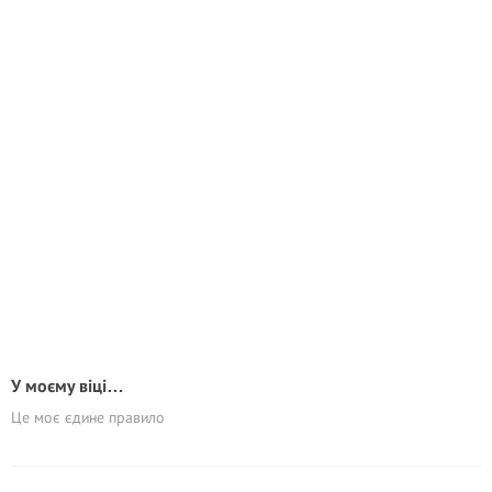
У моєму віці…
Це моє єдине правило