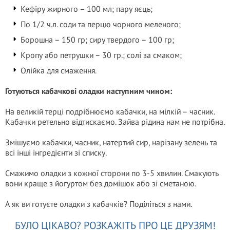
Кефіру жирного – 100 мл; пару яєць;
По 1/2 ч.л. соди та перцю чорного меленого;
Борошна – 150 гр; сиру твердого – 100 гр;
Кропу або петрушки – 30 гр.; солі за смаком;
Олійка для смаження.
Готуються кабачкові оладки наступним чином:
На великій терці подрібнюємо кабачки, на мілкій – часник.
Кабачки ретельно відтискаємо. Зайва рідина нам не потрібна.
Змішуємо кабачки, часник, натертий сир, нарізану зелень та
всі інші інгредієнти зі списку.
Смажимо оладки з кожної сторони по 3-5 хвилин. Смакують
вони краще з йогуртом без домішок або зі сметаною.
А як ви готуєте оладки з кабачків? Поділіться з нами.
БУЛО ЦІКАВО? РОЗКАЖІТЬ ПРО ЦЕ ДРУЗЯМ!