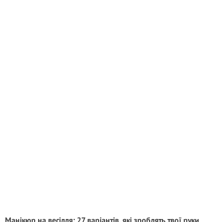
Манікюр на весілля: 27 варіантів, які зроблять твої руки