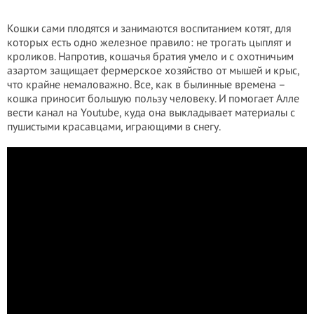
Кошки сами плодятся и занимаются воспитанием котят, для
которых есть одно железное правило: не трогать цыплят и
кроликов. Напротив, кошачья братия умело и с охотничьим
азартом защищает фермерское хозяйство от мышей и крыс,
что крайне немаловажно. Все, как в былинные времена –
кошка приносит большую пользу человеку. И помогает Алле
вести канал на Youtube, куда она выкладывает материалы с
пушистыми красавцами, играющими в снегу.