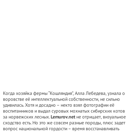
Когда хозяйка фермы “Кошляндия”, Алла Лебедева, узнала о
воровстве её интеллектуальной собственности, не сильно
удивилась. Хотя и досадно – некто взял фотографии её
воспитанников и выдал суровых мохнатых сибирских котов
за норвежских лесных.
Lemurov.net
не отрицает, визуальное
сходство есть. Но это же совсем разные породы, плюс задет
вопрос национальной гордости – время восстанавливать