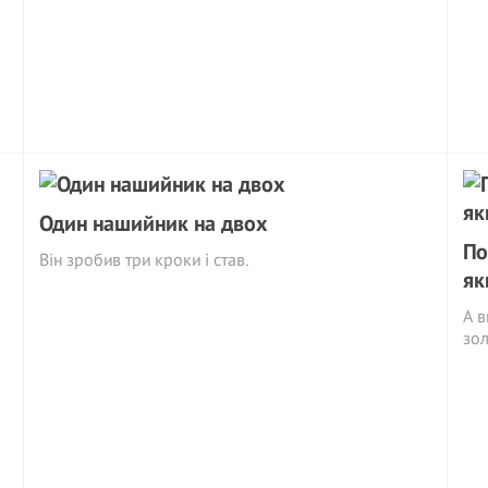
Один нашийник на двох
По
Він зробив три кроки і став.
як
А в
зо