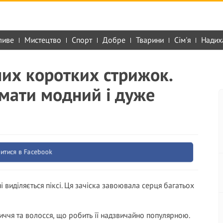
ливе
Мистецтво
Спорт
Добре
Тварини
Сім'я
Надих
их коротких стрижок.
 мати модний і дуже
итися в Facebook
виділяється піксі. Ця зачіска завоювала серця багатьох
личчя та волосся, що робить її надзвичайно популярною.