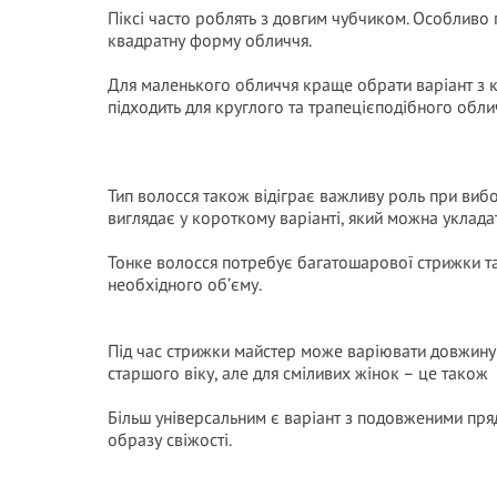
Піксі часто роблять з довгим чубчиком. Особливо
квадратну форму обличчя.
Для маленького обличчя краще обрати варіант з 
підходить для круглого та трапецієподібного обли
Тип волосся також відіграє важливу роль при вибор
виглядає у короткому варіанті, який можна уклада
Тонке волосся потребує багатошарової стрижки та
необхідного об’єму.
Під час стрижки майстер може варіювати довжину 
старшого віку, але для сміливих жінок – це тако
Більш універсальним є варіант з подовженими пряд
образу свіжості.