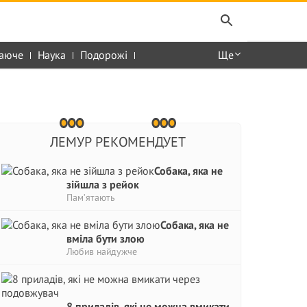
аюче
Наука
Подорожі
Ще
ЛЕМУР РЕКОМЕНДУЕТ
Собака, яка не
зійшла з рейок
Пам’ятають
Собака, яка не
вміла бути злою
Любив найдужче
8 приладів, які не можна вмикати