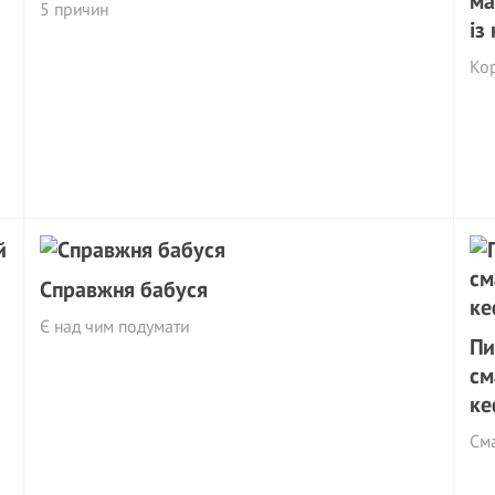
ма
5 причин
із
Ко
Справжня бабуся
Є над чим подумати
Пи
см
ке
См