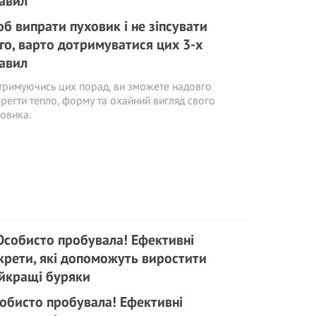
б випрати пуховик і не зіпсувати
го, варто дотримуватися цих 3-х
авил
римуючись цих порад, ви зможете надовго
регти тепло, форму та охайний вигляд свого
овика.
обисто пробyвала! Eфективні