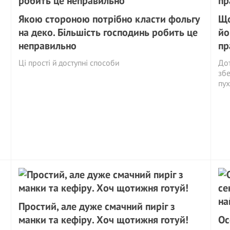
Якою стороною потрібно класти фольгу
Що
на деко. Більшість господинь робить це
йо
неправильно
пр
Ці прості й доступні способи
Дот
збе
пух
Простий, але дуже смачний пиріг з
манки та кефіру. Хоч щотижня готуй!
Ос