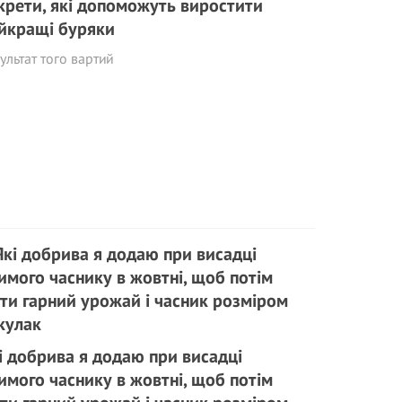
крети, які допоможуть виростити
йкращі буряки
ультат того вартий
і добрива я додаю при висадці
имого часнику в жовтні, щоб потім