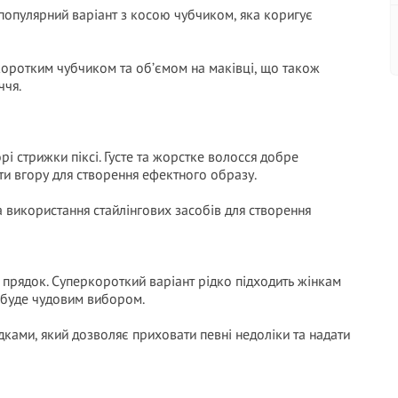
 популярний варіант з косою чубчиком, яка коригує
коротким чубчиком та об’ємом на маківці, що також
ччя.
і стрижки піксі. Густе та жорстке волосся добре
ти вгору для створення ефектного образу.
 використання стайлінгових засобів для створення
прядок. Суперкороткий варіант рідко підходить жінкам
ж буде чудовим вибором.
ками, який дозволяє приховати певні недоліки та надати