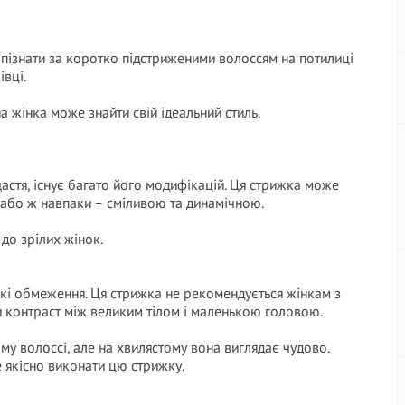
о впізнати за коротко підстриженими волоссям на потилиці
івці.
а жінка може знайти свій ідеальний стиль.
 щастя, існує багато його модифікацій. Ця стрижка може
 або ж навпаки – сміливою та динамічною.
 до зрілих жінок.
які обмеження. Ця стрижка не рекомендується жінкам з
 контраст між великим тілом і маленькою головою.
му волоссі, але на хвилястому вона виглядає чудово.
 якісно виконати цю стрижку.