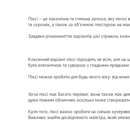
Піксі – це лаконічна та стильна зачіска, яку легк
та скронях, а також за об’ємною текстурою на мак
Завдяки різноманіттю варіантів цієї стрижки, кожн
Класичний варіант піксі підходить не всім, але на
бути елегантною та суворою з гладкими прядками
Піксі можна зробити для будь-якого віку: від юних
Хоча піксі має багато переваг, вона також має де
дуже повним обличчям, оскільки може створювати
Крім того, піксі важко зробити на сильно кучеряво
Важливо знайти досвідченого майстра, який зможе