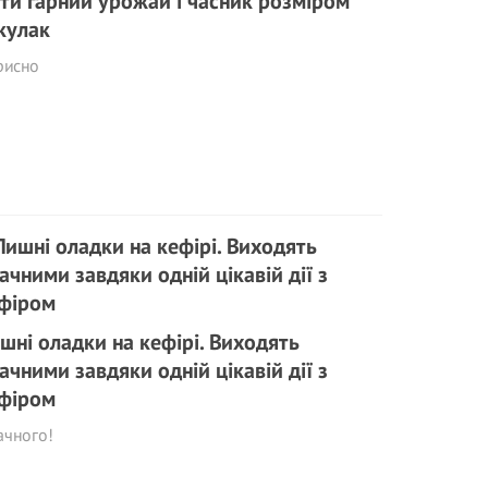
ти гарний урожай і часник розміром
 кулак
рисно
шні оладки на кефірі. Виходять
ачними завдяки одній цікавій дії з
фіром
ачного!