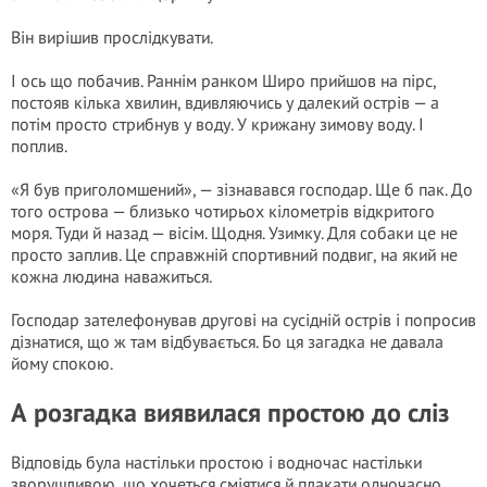
Він вирішив прослідкувати.
І ось що побачив. Раннім ранком Широ прийшов на пірс,
постояв кілька хвилин, вдивляючись у далекий острів — а
потім просто стрибнув у воду. У крижану зимову воду. І
поплив.
«Я був приголомшений», — зізнавався господар. Ще б пак. До
того острова — близько чотирьох кілометрів відкритого
моря. Туди й назад — вісім. Щодня. Узимку. Для собаки це не
просто заплив. Це справжній спортивний подвиг, на який не
кожна людина наважиться.
Господар зателефонував другові на сусідній острів і попросив
дізнатися, що ж там відбувається. Бо ця загадка не давала
йому спокою.
А розгадка виявилася простою до сліз
Відповідь була настільки простою і водночас настільки
зворушливою, що хочеться сміятися й плакати одночасно.