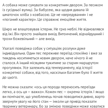
А собака може сумувати за конкретним двором. За песиком
із сусідньої вулиці. За бабусею, яка щодня давала їй
шматочок хліба з ковбасою. Це не «вередування» і не
«поганий характер». Це справжнє емоційне життя.
Широ не влаштовував істерик. Не гриз меблі. Не відмовлявся
від їжі. Він просто знайшов вихід. Витончений, відчайдушний і
трохи божевільний — але вихід.
Узагалі поведінка собак у ситуаціях розлуки дуже
індивідуальна. Один пес переживе переїзд спокійно і вже за
тиждень носитиметься новим двором, наче нічого й не
сталося. А інший місяцями тужитиме за старим маршрутом
прогулянок. Усе залежить від темпераменту, від історії
конкретної собаки, від того, наскільки багатим було її життя
до цього.
Не можна сказати: «ось ця порода переносить переїзди
легко, а ось ця — важко». Кожен пес — окрема історія. І якщо
ви помічаєте, що улюбленець почав поводитися дивно, варто
звернути увагу на його стан — інколи це привід показати
тваринку ветеринару, бо за зміною поведінки може ховатися