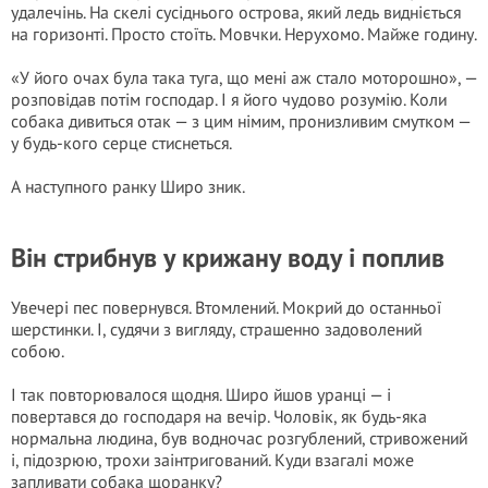
удалечінь. На скелі сусіднього острова, який ледь видніється
на горизонті. Просто стоїть. Мовчки. Нерухомо. Майже годину.
«У його очах була така туга, що мені аж стало моторошно», —
розповідав потім господар. І я його чудово розумію. Коли
собака дивиться отак — з цим німим, пронизливим смутком —
у будь-кого серце стиснеться.
А наступного ранку Широ зник.
Він стрибнув у крижану воду і поплив
Увечері пес повернувся. Втомлений. Мокрий до останньої
шерстинки. І, судячи з вигляду, страшенно задоволений
собою.
І так повторювалося щодня. Широ йшов уранці — і
повертався до господаря на вечір. Чоловік, як будь-яка
нормальна людина, був водночас розгублений, стривожений
і, підозрюю, трохи заінтригований. Куди взагалі може
запливати собака щоранку?