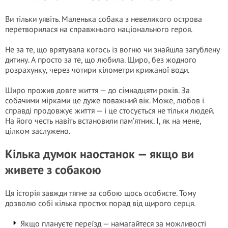
Ви тільки уявіть. Маленька собака з невеликого острова
перетворилася на справжнього національного героя.
Не за те, що врятувала когось із вогню чи знайшла загублену
дитину. А просто за те, що любила. Щиро, без жодного
розрахунку, через чотири кілометри крижаної води.
Широ прожив довге життя — до сімнадцяти років. За
собачими мірками це дуже поважний вік. Може, любов і
справді продовжує життя — і це стосується не тільки людей.
На його честь навіть встановили пам’ятник. І, як на мене,
цілком заслужено.
Кілька думок наостанок — якщо ви
живете з собакою
Ця історія завжди тягне за собою щось особисте. Тому
дозволю собі кілька простих порад від щирого серця.
Якщо плануєте переїзд — намагайтеся за можливості