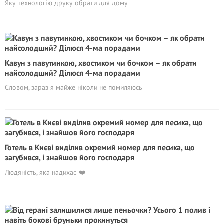
Яку технологію друку обрати для дому
Кавун з павутинкою, хвостиком чи бочком – як обрати
найсолодший? Ділюся 4-ма порадами
Словом, зараз я майже ніколи не помиляюсь
Готель в Києві виділив окремий номер для песика, що
загубився, і знайшов його господаря
Людяність, яка надихає ❤️