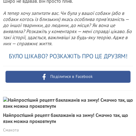
Широ не вдавав. Він просто плив.
А тепер хочу запитати вас. Чи була у вашої собаки (або в
собаки когось із близьких) якась особлива прив’язаність —
до іншої тваринки, до людини, до місця? Як вона це
виявляла? Розкажіть у коментарях — мені справді цікаво. Бо
такі історії, здається, важливіші за будь-яку теорію. Адже в
них — справжнє життя.
БУЛО ЦІКАВО? РОЗКАЖІТЬ ПРО ЦЕ ДРУЗЯМ!
Поділитися в Facebook
Найпростіший рецепт баклажанів на зиму! Смачно так, що
язик можна проковтнути
Смакота