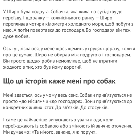
У Широ була подруга. Собачка, яка жила по сусідству до
переїзду. І щоранку — кожнісінького ранку — Широ
перепливав чотири кілометри холодного моря, щоб побути з
нею. А потім повертався до господаря. Бо господаря він теж
дуже любив.
Ось тут, зізнаюся, у мене щось щемить у грудях щоразу, коли я
про це думаю. Широ не обирав між подругою і господарем.
Він просто щодня робив неможливе, щоб не втратити
жодного з тих, хто був йому дорогий.
Що ця історія каже мені про собак
Мені здається, ось у чому весь сенс. Собаки прив’язуються не
просто «до місця» чи «до господаря». Вони прив’язуються до
конкретних живих істот. До зв’язків. До стосунків.
І саме це найчастіше випускають з уваги люди, коли
переїжджають із собакою або змінюють їй звичне оточення.
Ми думаємо: «Та нічого, звикне, я ж поруч».