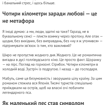
і банальний стрес, і щось більше.
Чотири кілометри заради любові — це
не метафора
Я іноді думаю: а ми, люди, здатні на таке? Гаразд, не в
буквальному сенсі — плисти взимку через протоку. Але отак —
щодня, без вихідних, без виправдань, без «ну я ж утомився» —
підтримувати зв’язок із тим, хто важливий?
Широ не пропустив жодного дня. Жодного. Це не романтична
вигадка в дусі голлівудського кіно. Це просто факт. Щоранку
— на пірс. Погляд на горизонт. Стрибок. Чотири кілометри в
холодній воді. Зустріч із подругою. І назад — до господаря.
Мабуть, саме ця безумовність і зворушила цілу країну. За цим
романом стежила вся Японія. Тисячі туристів спеціально
приїжджали на острів, щоб на власні очі побачити
легендарного пса.
Як маленький пес став символом