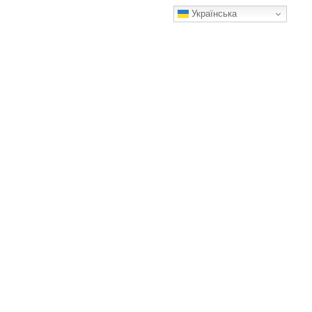
Українська
Мені набрид старий торшер, але викинути його рука не
піднялася. Показую, як я його переробила
Результат мене дуже порадував!