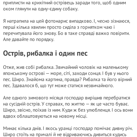
приплисти на крихітний острівець заради того, щоб одним
оком глянути на одну-єдину собаку.
Я натрапила на цей фотонарис випадково. І, чесно зізнаюся,
перші кілька хвилин просто сиділа з горнятком чаю і
перечитувала його знову. Бо в таке справді важко повірити.
Але давайте по порядку.
Острів, рибалка і один пес
Отже, жив собі рибалка. Звичайний чоловік на маленькому
японському острові — море, сіті, заходи сонця. І був у нього
пес. Широ. Знайома картина, правда? Рибалка та його вірний
пес. Здавалося б, що тут може статися незвичайного.
Але одного зимового місяця господар вирішив перебратися
на сусідній острів. У справах, по життю — як це часто буває.
Широ, звісно, поїхав із ним. Куди ж без улюбленця. І ось вони
вдвох облаштовуються на новому місці.
Минає кілька днів. І якось уранці господар помічає дивну річ.
Широ стоїть на причалі й не відриваючись дивиться кудись