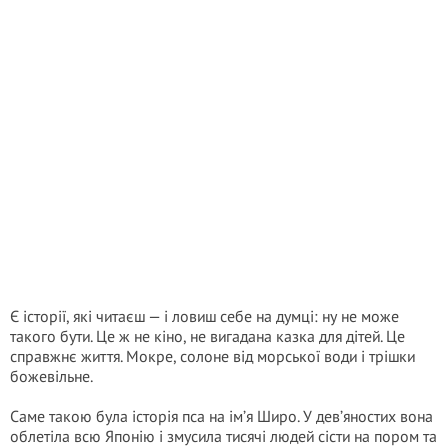
Є історії, які читаєш — і ловиш себе на думці: ну не може
такого бути. Це ж не кіно, не вигадана казка для дітей. Це
справжнє життя. Мокре, солоне від морської води і трішки
божевільне.
Саме такою була історія пса на ім’я Широ. У дев’яностих вона
облетіла всю Японію і змусила тисячі людей сісти на пором та