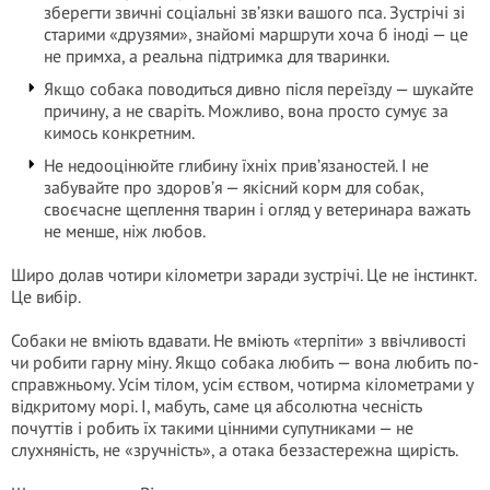
зберегти звичні соціальні зв’язки вашого пса. Зустрічі зі
старими «друзями», знайомі маршрути хоча б іноді — це
не примха, а реальна підтримка для тваринки.
Якщо собака поводиться дивно після переїзду — шукайте
причину, а не сваріть. Можливо, вона просто сумує за
кимось конкретним.
Не недооцінюйте глибину їхніх прив’язаностей. І не
забувайте про здоров’я — якісний корм для собак,
своєчасне щеплення тварин і огляд у ветеринара важать
не менше, ніж любов.
Широ долав чотири кілометри заради зустрічі. Це не інстинкт.
Це вибір.
Собаки не вміють вдавати. Не вміють «терпіти» з ввічливості
чи робити гарну міну. Якщо собака любить — вона любить по-
справжньому. Усім тілом, усім єством, чотирма кілометрами у
відкритому морі. І, мабуть, саме ця абсолютна чесність
почуттів і робить їх такими цінними супутниками — не
слухняність, не «зручність», а отака беззастережна щирість.