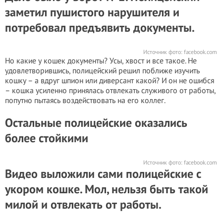
заметил пушистого нарушителя и
потребовал предъявить документы.
Источник фото:
facebook.com
Но какие у кошек документы? Усы, хвост и все такое. Не
удовлетворившись, полицейский решил поближе изучить
кошку – а вдруг шпион или диверсант какой? И он не ошибся
– кошка усиленно принялась отвлекать служивого от работы,
попутно пытаясь воздействовать на его коллег.
Остальные полицейские оказались
более стойкими
Источник фото:
facebook.com
Видео выложили сами полицейские с
укором кошке. Мол, нельзя быть такой
милой и отвлекать от работы.