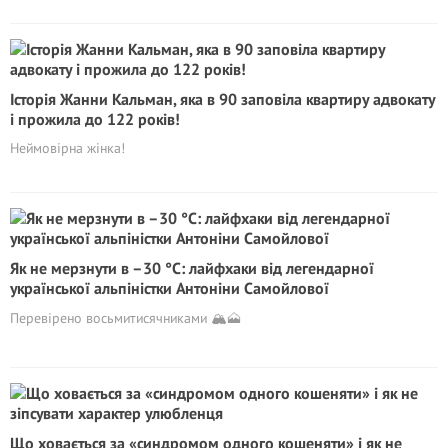
Історія Жанни Кальман, яка в 90 заповіла квартиру адвокату
і прожила до 122 років!
Неймовірна жінка!
Як не мерзнути в –30 °C: лайфхаки від легендарної
української альпіністки Антоніни Самойлової
Перевірено восьмитисячниками 🏔️🗻
Що ховається за «синдромом одного кошеняти» і як не