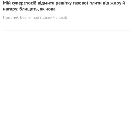
Мій суперспосіб відмити решітку газової плити від жиру й
нагару: блищить, як нова
Простий, безпечний і дієвий спосіб