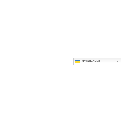
Українська
Як правильно садити плодові дерева навесні: 9 важливих
правил
Щасливого садівництва!