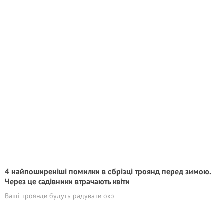
4 найпоширеніші помилки в обрізці троянд перед зимою.
Через це садівники втрачають квіти
Ваші троянди будуть радувати око