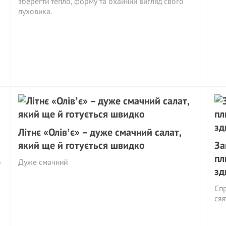
зберегти тепло, форму та охайний вигляд свого
пуховика.
Літнє «Олівʼє» – дуже смачний салат,
який ще й готується швидко
За
пл
о
Дуже смачний
зд
Спр
сяя