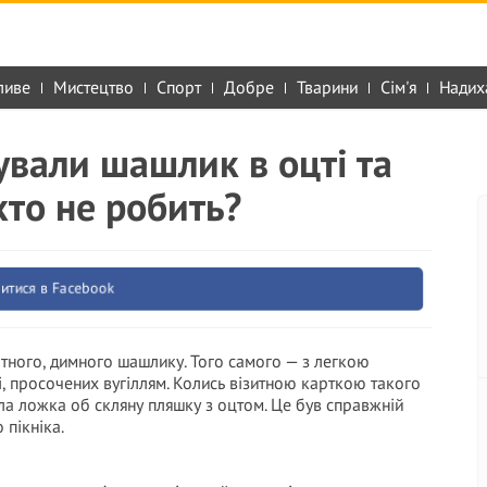
ливе
Мистецтво
Спорт
Добре
Тварини
Сім'я
Надих
вали шашлик в оцті та
хто не робить?
итися в Facebook
атного, димного шашлику. Того самого — з легкою
, просочених вугіллям. Колись візитною карткою такого
ла ложка об скляну пляшку з оцтом. Це був справжній
 пікніка.