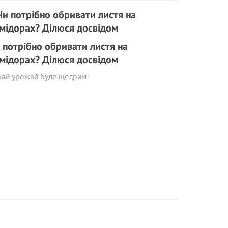
 потрібно обривати листя на
мідорах? Ділюся досвідом
хай урожай буде щедрим!