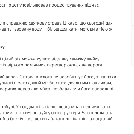
сті, оцет уповільнював процес псування під час
ли справжню святкову страву. Цікаво, що сьогодні для
навіть газовану воду — більш делікатні методи з тією ж
ку
 цілий рік можна купити відмінну свинячу шийку,
цет із вірного помічника перетворюється на ворога.
ий вплив. Оцтова кислота не розм’якшує його, а навпаки
ультаті шматок, який міг би стати ідеальним шашликом,
 «варити» поверхню м’яса, позбавляючи його природної
цибулі. У поєднанні з сіллю, перцем та спеціями вона
матним і ніжним, не руйнуючи структури. Часто додають
бів безліч, і всі вони набагато делікатніші за оцтовий