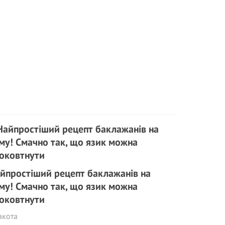
йпростіший рецепт баклажанів на
му! Смачно так, що язик можна
оковтнути
акота