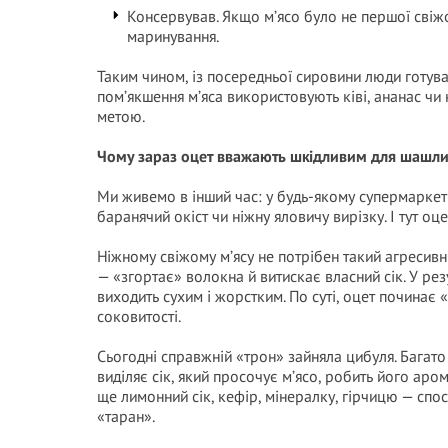
Консервував. Якщо м’ясо було не першої свіжо
маринування.
Таким чином, із посередньої сировини люди готува
пом’якшення м’яса використовують ківі, ананас чи 
метою.
Чому зараз оцет вважають шкідливим для шашли
Ми живемо в інший час: у будь-якому супермаркеті
баранячий окіст чи ніжну яловичу вирізку. І тут о
Ніжному свіжому м’ясу не потрібен такий агресивн
— «згортає» волокна й витискає власний сік. У рез
виходить сухим і жорстким. По суті, оцет починає
соковитості.
Сьогодні справжній «трон» зайняла цибуля. Багато 
виділяє сік, який просочує м’ясо, робить його аро
ще лимонний сік, кефір, мінералку, гірчицю — спосо
«таран».