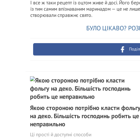
І все ж таки рецепт із оцтом живе й досі. Його бе
із тим самим впізнаваним маринадом — це не лише ї
створювали справжнє свято.
БУЛО ЦІКАВО? РОЗ
Поділ
Якою стороною потрібно класти фольг
на деко. Більшість господинь робить це
неправильно
Ці прості й доступні способи