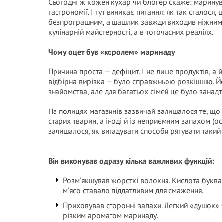
Сьогодні ж кожен кухар чи блогер скаже: маринув
гастрономії. І тут виникає питання: як так сталося
безпрограшним, а шашлик завжди виходив ніжним, 
кулінарній майстерності, а в тогочасних реаліях.
Чому оцет був «королем» маринаду
Причина проста — дефіцит. І не лише продуктів, а й
відбірна вирізка — було справжньою розкішшю. Й
знайомства, але для багатьох сімей це було занад
На полицях магазинів зазвичай залишалося те, що н
старих тварин, а іноді й із неприємним запахом (о
залишалося, як вигадувати способи рятувати такий 
Він виконував одразу кілька важливих функцій:
Розм’якшував жорсткі волокна. Кислота буквал
м’ясо ставало піддатливим для смаження.
Приховував сторонні запахи. Легкий «душок» 
різким ароматом маринаду.