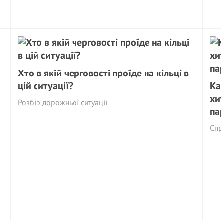
Хто в якій черговості проїде на кільці в
у
цій ситуації?
Ка
хи
Розбір дорожньої ситуації
па
Сп