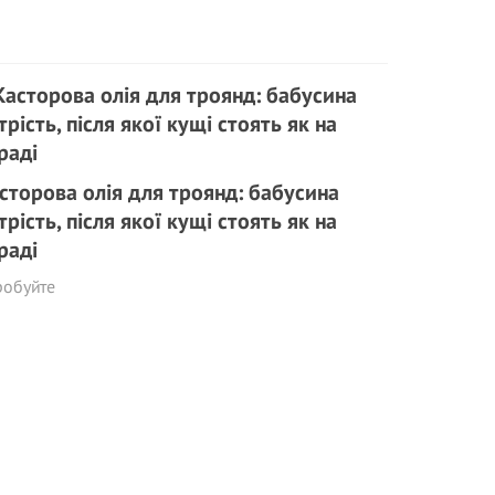
сторова олія для троянд: бабусина
трість, після якої кущі стоять як на
раді
робуйте