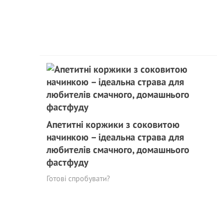
Апетитні коржики з соковитою
начинкою – ідеальна страва для
любителів смачного, домашнього
фастфуду
Готові спробувати?