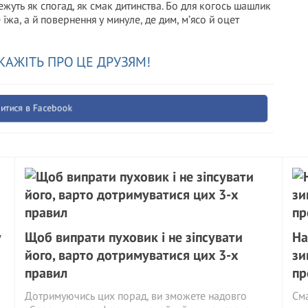
режуть як спогад, як смак дитинства. Бо для когось шашлик
жа, а й повернення у минуле, де дим, м’ясо й оцет
КАЖІТЬ ПРО ЦЕ ДРУЗЯМ!
итися в Facebook
у
Щоб випрати пуховик і не зіпсувати
На
його, варто дотримуватися цих 3-х
зи
правил
пр
Дотримуючись цих порад, ви зможете надовго
См