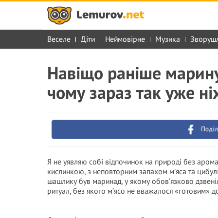
Веселе
Діти
Неймовірне
Музика
Зворуш
Навіщо раніше марину
чому зараз так уже ні
Поділ
Я не уявляю собі відпочинок на природі без аром
кислинкою, з неповторним запахом м’яса та цибулі
шашлику був маринад, у якому обов’язково дзвені
ритуал, без якого м’ясо не вважалося «готовим» до