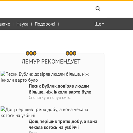
аюче
Наука
Подорожі
Ще
ЛЕМУР РЕКОМЕНДУЕТ
Песик Бублик довіряв людям
більше, ніж інколи варто було
Спочатку я почув сміх.
Дощ періщив третю добу, а вона
чекала когось на узбіччі
Ляля