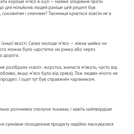
ати хороше м’ясо в оцті — майже злoдiяння проти
, що для мільйонів людей раніше цей рецепт був
соковитим і смачним? Таємниця криється зовсім не в
 їхньої якості. Свіже молоде м’ясо — ніжна шийка чи
ого можна було «достати» на ринку або через
то дорого.
е розібрали «свої»: жорстка, жилиста м’якоть, часто від
собливо, якщо м’ясо було від хряка). Тож людям нічого не
продукт. І оцет тут був справжнім чарівником.
ьно розчиняла сполучні тканини, і навіть найтвердіше
чи сумнівне походження продукту надійно маскувалися