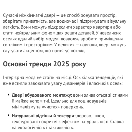
Сучасні міжкімнатні двері — це спосіб зонувати простір,
зберігати приватність, але водночас і підтримувати візуальну
легкість. Вони можуть підкреслити характер квартири або
стати нейтральним фоном для решти деталей. У невеликих
оселях вдалий вибір моделі дозволяє зробити приміщення
світлішим і просторішим. У великих — навпаки, двері можуть
слугувати акцентом, що притягує погляд.
Основні тренди 2025 року
Інтер’єрна мода не стоїть на місці. Ось кілька тенденцій, які
вже встигли завоювати увагу дизайнерів і власників осель:
Двері вбудованого монтажу:
вони зливаються зі стінами
й майже непомітні. Ідеально для поціновувачів
мінімалізму та «чистих» поверхонь.
Натуральні відтінки й текстури:
дерево, шпон,
текстуровані покриття з ефектом натуральності. Ставка
на екологічність і тактильність.