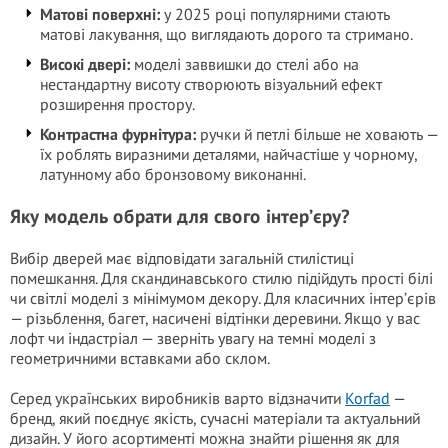
Матові поверхні:
у 2025 році популярними стають
матові лакування, що виглядають дорого та стримано.
Високі двері:
моделі заввишки до стелі або на
нестандартну висоту створюють візуальний ефект
розширення простору.
Контрастна фурнітура:
ручки й петлі більше не ховають —
їх роблять виразними деталями, найчастіше у чорному,
латунному або бронзовому виконанні.
Яку модель обрати для свого інтер’єру?
Вибір дверей має відповідати загальній стилістиці
помешкання. Для скандинавського стилю підійдуть прості білі
чи світлі моделі з мінімумом декору. Для класичних інтер’єрів
— різьблення, багет, насичені відтінки деревини. Якщо у вас
лофт чи індастріал — зверніть увагу на темні моделі з
геометричними вставками або склом.
Серед українських виробників варто відзначити
Korfad
—
бренд, який поєднує якість, сучасні матеріали та актуальний
дизайн. У його асортименті можна знайти рішення як для