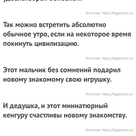
Источник:
https://bigpicture.ru/
Так можно встретить абсолютно
обычное утро, если на некоторое время
покинуть цивилизацию.
Источник:
https://bigpicture.ru/
Этот мальчик без сомнений подарил
новому знакомому свою игрушку.
Источник:
https://bigpicture.ru/
И дедушка, и этот миниатюрный
кенгуру счастливы новому знакомству.
Источник:
https://bigpicture.ru/