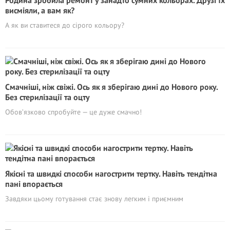
Родина зробила ремонт у занадто сумних кольорах. Друзі їх
висміяли, а вам як?
А як ви ставитеся до сірого кольору?
Смачніші, ніж свіжі. Ось як я зберігаю дині до Нового року.
Без стерилізації та оцту
Обов’язково спробуйте — це дуже смачно!
Якісні та швидкі способи нагострити тертку. Навіть тендітна
пані впорається
Завдяки цьому готування стає знову легким і приємним