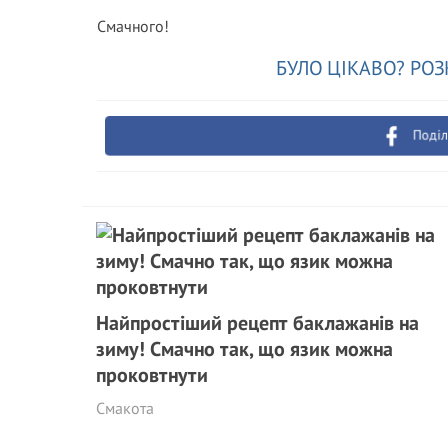
Смачного!
БУЛО ЦІКАВО? РОЗ
Поділ
Найпростіший рецепт баклажанів на
зиму! Смачно так, що язик можна
проковтнути
Смакота