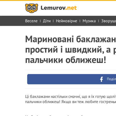
Веселе
Діти
Неймовірне
Музика
Зворуш
Мариновані баклажан
простий і швидкий, а 
пальчики оближеш!
Поділ
Ці баклажани настільки смачні, що я їх готую щолі
пальчики оближеш! Якщо ви теж любите гостреньк