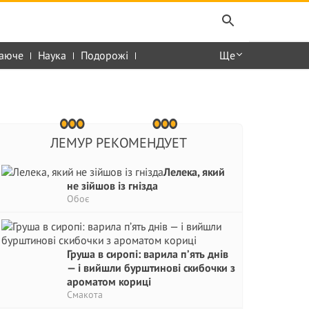
аюче
Наука
Подорожі
Ще
ЛЕМУР РЕКОМЕНДУЕТ
Лелека, який
не зійшов із гнізда
Обоє
Груша в сиропі: варила п’ять днів
— і вийшли бурштинові скибочки з
ароматом кориці
Смакота