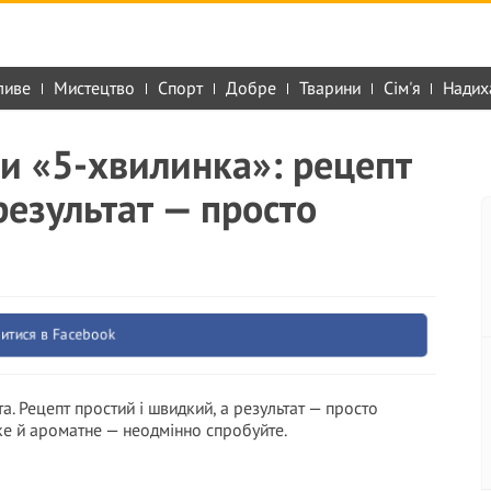
ливе
Мистецтво
Спорт
Добре
Тварини
Сім'я
Надих
и «5-хвилинка»: рецепт
результат — просто
итися в Facebook
та. Рецепт простий і швидкий, а результат — просто
е й ароматне — неодмінно спробуйте.