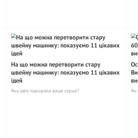
На що можна перетворити стару
Ос
швейну машинку: показуємо 11 цікавих
Ви
ідей
ви
Яка ідея підкорила ваше серце?
Як 