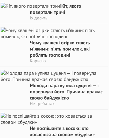
Кіт, якого
повертали тричі
Їх досить
Чому квашені огірки стають
м’якими: п’ять помилок, які
роблять господині
Корисно
Молода пара купила цуценя — і
повернула його. Причина вражає
своєю байдужістю
Не треба так
Не поспішайте з косою: хто
ховається за словом «будяки»