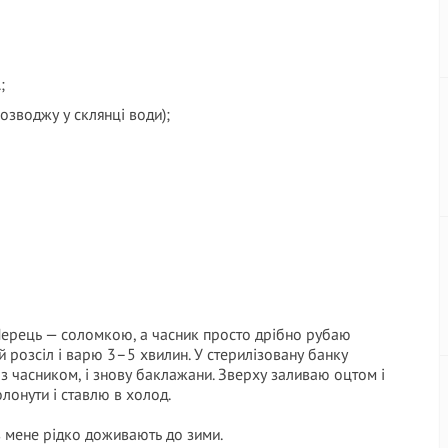
;
розводжу у склянці води);
 Перець — соломкою, а часник просто дрібно рубаю
 розсіл і варю 3–5 хвилин. У стерилізовану банку
 часником, і знову баклажани. Зверху заливаю оцтом і
онути і ставлю в холод.
в мене рідко доживають до зими.