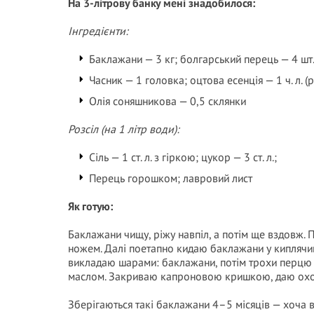
На 3-літрову банку мені знадобилося:
Інгредієнти:
Баклажани — 3 кг; болгарський перець — 4 шт.
Часник — 1 головка; оцтова есенція — 1 ч. л. (
Олія соняшникова — 0,5 склянки
Розсіл (на 1 літр води):
Сіль — 1 ст. л. з гіркою; цукор — 3 ст. л.;
Перець горошком; лавровий лист
Як готую:
Баклажани чищу, ріжу навпіл, а потім ще вздовж.
ножем. Далі поетапно кидаю баклажани у киплячий
викладаю шарами: баклажани, потім трохи перцю з
маслом. Закриваю капроновою кришкою, даю охол
Зберігаються такі баклажани 4–5 місяців — хоча 