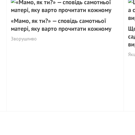
«Мамо, як ти?» — сповідь самотньої
матері, яку варто прочитати кожному
Що
са
Зворушливо
ви
Якщ