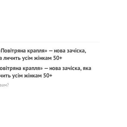
овітряна крапля» — нова зачіска, яка
чить усім жінкам 50+
вам?