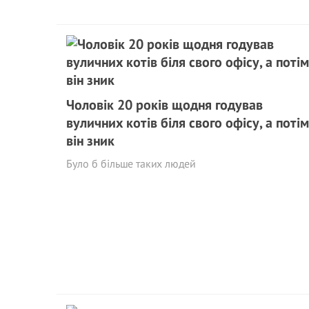
Чоловік 20 років щодня годував
вуличних котів біля свого офісу, а потім
він зник
Було б більше таких людей