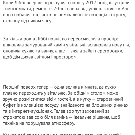
Коли Ліббі вперше переступила поріг у 2017 році, її зустріли
темні кімнати, ремонт із 70-х і повна відсутність затишку. Але
вона побачила те, чого не помічали інші: потенціал і красу,
сховану під пилом часу.
За кілька років Ліббі повністю переосмислила простір:
відновила замурований камін у вітальні, встановила нову піч,
оновила кухню та ванну, а ще — зняла зайві перегородки,
щоб дім дихав світлом і простором.
Перший поверх тепер — одна велика кімната, де кухня
плавно переходить у вітальню. За обіднім столом може
зручно розміститися вісім гостей, а в кутку — старовинний
буфет із колекцією посуду, знайденого на блошиних ринках
та в інтернет-аукціонах. Телевізор тут захований за
строкатою завісою біля каміна — ідеальне рішення, щоб
техніка не порушувала атмосферу.