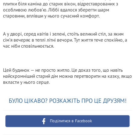
плитки біля каміна до старих вікон, відреставрованих з
особливою любов’ю. Ліббі вдалося зберегти шарм
старовини, вплівши у нього сучасний комфорт.
А у дворі, серед квітів і зелені, стоїть великий стіл, за яким
сім’я вечеряє в теплі літні вечори. Тут життя тече спокійно, а
час ніби сповільнюється.
Цей будинок — не просто житло. Це доказ того, що навіть
найскромніший старий дім можна перетворити на казку, якщо
вкласти у нього серце.
БУЛО ЦІКАВО? РОЗКАЖІТЬ ПРО ЦЕ ДРУЗЯМ!
Поділитися в Facebook