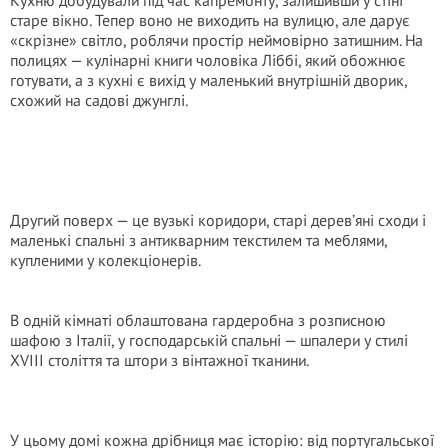
Кухню добудували під час капремонту, залишивши у стіні
старе вікно. Тепер воно не виходить на вулицю, але дарує
«скрізне» світло, роблячи простір неймовірно затишним. На
полицях — кулінарні книги чоловіка Ліббі, який обожнює
готувати, а з кухні є вихід у маленький внутрішній дворик,
схожий на садові джунглі.
Другий поверх — це вузькі коридори, старі дерев’яні сходи і
маленькі спальні з антикварним текстилем та меблями,
купленими у колекціонерів.
В одній кімнаті облаштована гардеробна з розписною
шафою з Італії, у господарській спальні — шпалери у стилі
XVIII століття та штори з вінтажної тканини.
У цьому домі кожна дрібниця має історію: від португальської