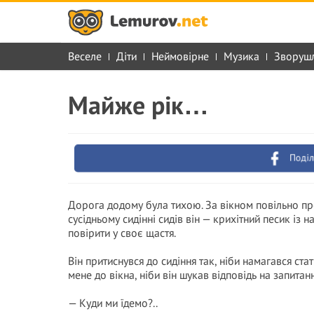
Веселе
Діти
Неймовірне
Музика
Зворуш
Майже рік…
Поділ
Дорога додому була тихою. За вікном повільно пр
сусідньому сидінні сидів він — крихітний песик із
повірити у своє щастя.
Він притиснувся до сидіння так, ніби намагався стат
мене до вікна, ніби він шукав відповідь на запита
— Куди ми їдемо?..