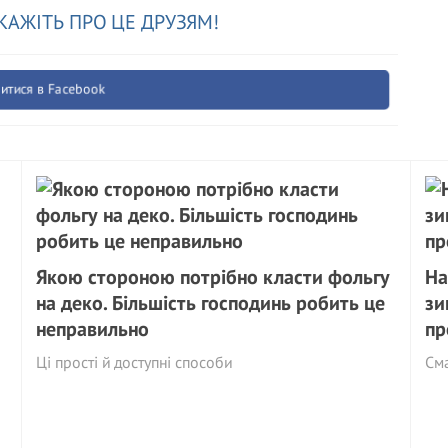
КАЖІТЬ ПРО ЦЕ ДРУЗЯМ!
итися в Facebook
Якою стороною потрібно класти фольгу
На
на деко. Більшість господинь робить це
зи
неправильно
пр
Ці прості й доступні способи
См