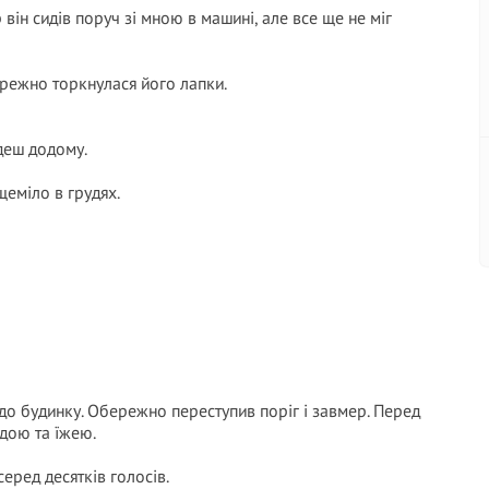
 він сидів поруч зі мною в машині, але все ще не міг
ережно торкнулася його лапки.
їдеш додому.
щеміло в грудях.
 до будинку. Обережно переступив поріг і завмер. Перед
одою та їжею.
серед десятків голосів.