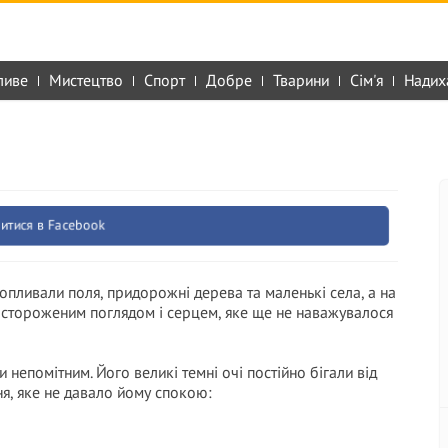
ливе
Мистецтво
Спорт
Добре
Тварини
Сім'я
Надих
итися в Facebook
опливали поля, придорожні дерева та маленькі села, а на
 настороженим поглядом і серцем, яке ще не наважувалося
и непомітним. Його великі темні очі постійно бігали від
ння, яке не давало йому спокою: