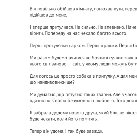
Він повільно обійшов кімнату, понюхав кути, перев
підійшов до мене.
І вперше притулився. Не сильно. Не впевнено. Наче 
вірити. Попереду на нас чекало багато всього.
Перші прогулянки парком. Перші іграшки. Перші бе
Ми разом будемо вчитися не боятися гучних звуків
нього світ заново — світ, у якому люди можуть бут
Для когось це просто собака з притулку. А для мен
що найдивовижніше?
Ми думаємо, що рятуємо таких тварин. Але з часо
вдячністю. Своєю безумовною любов’ю. Того дня я
Я забрала додому нового друга, який більше нікол
буде чекати, коли його помітять.
Тепер він удома. І так буде завжди.