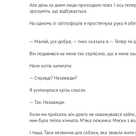
Але день за днем люди проходили повз. І ось тепер
зрозуміти, що відбувається.
На одному зі світлофорів я простягнула руку й об
— Малий, усе добре, — тихо сказала я. — Тепер ти 
Він подивився на мене так серйозно, що в мене за
Наче хотів запитати:
— Справді? Назавжди?
Я усміхнулася крізь сльози.
— Так. Назавжди.
Коли ми приїхали, він довго не наважувався зайти
ним була тепла кімната. М’яка лежанка. Миски з в
І тиша. Така незвична для собаки, яка звикла жити 