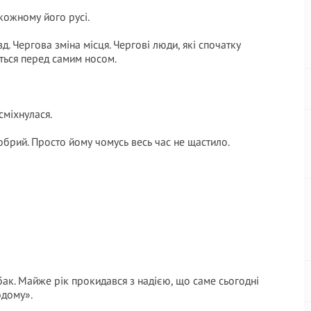
 кожному його русі.
. Чергова зміна місця. Чергові люди, які спочатку
няться перед самим носом.
сміхнулася.
обрий. Просто йому чомусь весь час не щастило.
обак. Майже рік прокидався з надією, що саме сьогодні
одому».