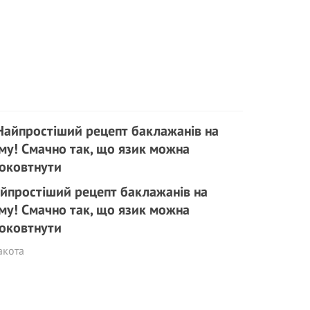
йпростіший рецепт баклажанів на
му! Смачно так, що язик можна
оковтнути
акота