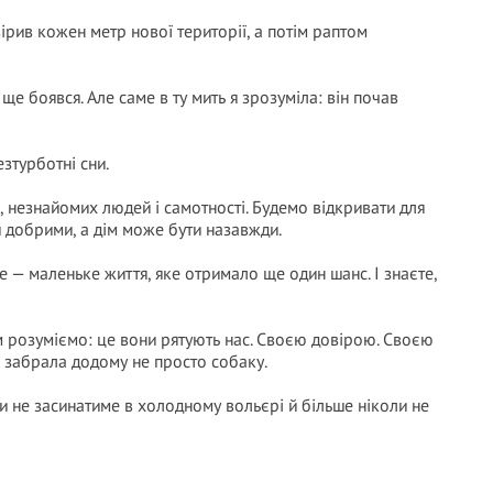
ірив кожен метр нової території, а потім раптом
ще боявся. Але саме в ту мить я зрозуміла: він почав
зтурботні сни.
, незнайомих людей і самотності. Будемо відкривати для
и добрими, а дім може бути назавжди.
е — маленьке життя, яке отримало ще один шанс. І знаєте,
м розуміємо: це вони рятують нас. Своєю довірою. Своєю
 забрала додому не просто собаку.
и не засинатиме в холодному вольєрі й більше ніколи не