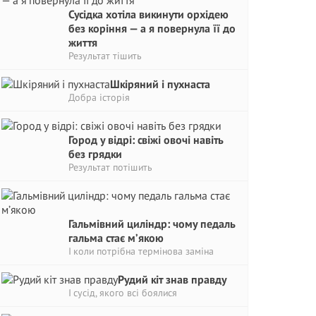
Сусідка хотіла викинути орхідею
без коріння — а я повернула її до
життя
Результат тішить
Шкіряний і пухнаста
Добра історія
Город у відрі: свіжі овочі навіть
без грядки
Результат потішить
Гальмівний циліндр: чому педаль
гальма стає м’якою
І коли потрібна термінова заміна
Рудий кіт знав правду
І сусід, якого всі боялися