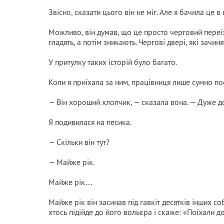
Звісно, сказати цього він не міг. Але я бачила це в
Можливо, він думав, що це просто черговий переїзд
гладять, а потім зникають. Чергові двері, які зачи
У притулку таких історій було багато.
Коли я приїхала за ним, працівниця лише сумно по
— Він хороший хлопчик, — сказала вона. — Дуже д
Я подивилася на песика.
— Скільки він тут?
— Майже рік.
Майже рік…
Майже рік він засинав під гавкіт десятків інших с
хтось підійде до його вольєра і скаже: «Поїхали д