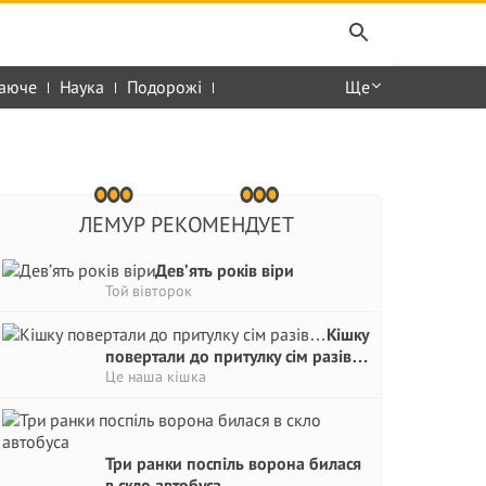
аюче
Наука
Подорожі
Ще
ЛЕМУР РЕКОМЕНДУЕТ
Дев’ять років віри
Той вівторок
Кішку
повертали до притулку сім разів…
Це наша кішка
Три ранки поспіль ворона билася
в скло автобуса