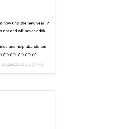
m now until the new year! ?
 not and will never drink
nk. ⠀⠀⠀⠀⠀⠀⠀⠀⠀⠀⠀ ————
dies and help abandoned
 ????????? ????????
)
20 Дек 2019 в 1:33 PST