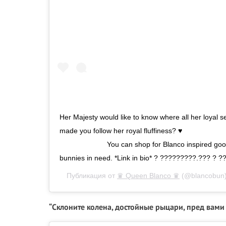
Her Majesty would like to know where all her loyal 
made you follow her royal fluffiness? ♥️ ⠀⠀⠀⠀
⠀⠀⠀⠀⠀⠀⠀⠀⠀ You can shop for Blanco inspired goo
bunnies in need. *Link in bio* ? ?????????.??? ?
Публикация от
♛ Queen Blanco ♛
(@blancobun
“Склоните колена, достойные рыцари, пред вами