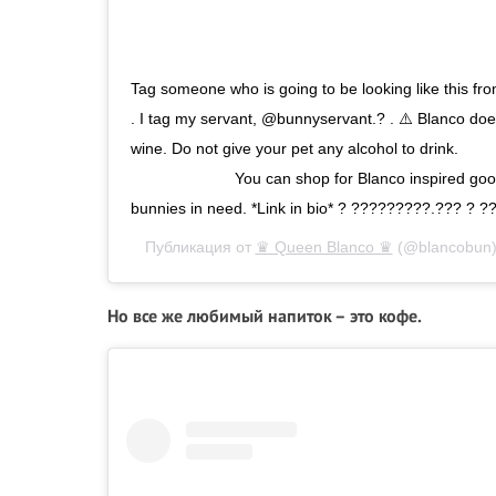
Tag someone who is going to be looking like this fro
. I tag my servant, @bunnyservant.? . ⚠️ Blanco does
wine. Do not give your pet any alcohol to dri
⠀⠀⠀⠀⠀⠀⠀⠀⠀ You can shop for Blanco inspired goo
bunnies in need. *Link in bio* ? ?????????.??? ?
Публикация от
♛ Queen Blanco ♛
(@blancobun
Но все же любимый напиток – это кофе.