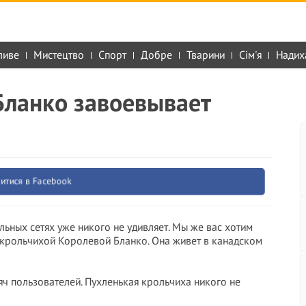
ливе
Мистецтво
Спорт
Добре
Тварини
Сім'я
Надих
Бланко завоевывает
итися в Facebook
альных сетях уже никого не удивляет. Мы же вас хотим
– крольчихой Королевой Бланко. Она живет в канадском
сяч пользователей. Пухленькая крольчиха никого не