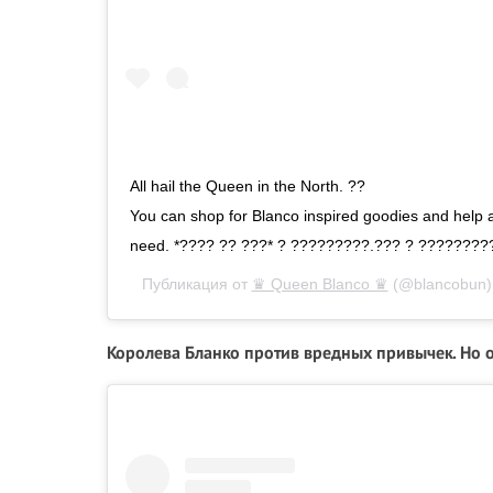
All hail the Queen in the North. ?? ⠀⠀⠀⠀⠀⠀
You can shop for Blanco inspired goodies and help
need. *???? ?? ???* ? ?????????.??? ? ???????
Публикация от
♛ Queen Blanco ♛
(@blancobun
Королева Бланко против вредных привычек. Но о