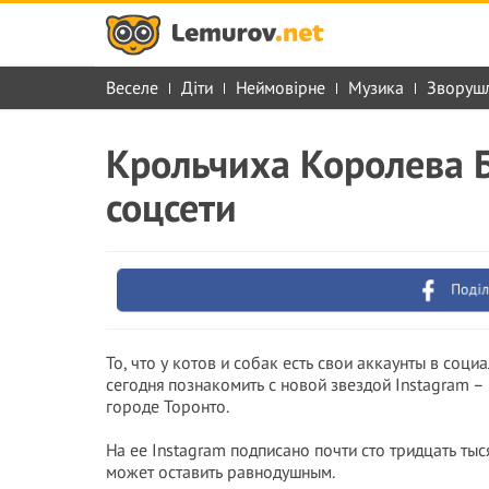
Веселе
Діти
Неймовірне
Музика
Зворуш
Крольчиха Королева 
соцсети
Поділ
То, что у котов и собак есть свои аккаунты в соци
сегодня познакомить с новой звездой Instagram 
городе Торонто.
На ее Instagram подписано почти сто тридцать ты
может оставить равнодушным.