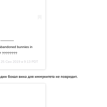
⠀⠀⠀⠀⠀ ———— ⠀⠀⠀⠀⠀⠀⠀⠀⠀
 abandoned bunnies in
?? ????????
)
25 Сен 2019 в 9:13 PDT
дин бокал вина для иммунитета не повредит.