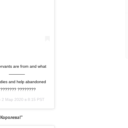
servants are from and what
⠀⠀⠀⠀⠀⠀⠀ ————
dies and help abandoned
 ????????? ????????
)
2 Мар 2020 в 8:15 PST
 Королева!”