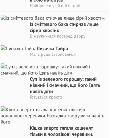
Найгірше в усій цій історії
Із сміттєвого бака стирчав лише
сірий хвостик
Він зупинився посеред двору.
Лисичка Тайра
Мала руда завойовниця
Суп із зеленого горошку: такий
ніжний і смачний, що його їдять
навіть діти
Готується просто
Кішка вперто тягала кошенят
тільки в чоловікові черевики.