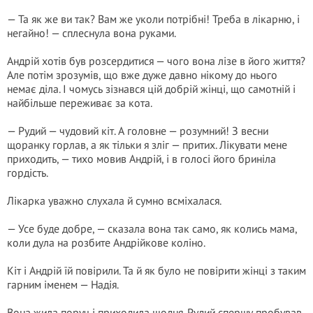
— Та як же ви так? Вам же уколи потрібні! Треба в лікарню, і
негайно! — сплеснула вона руками.
Андрій хотів був розсердитися — чого вона лізе в його життя?
Але потім зрозумів, що вже дуже давно нікому до нього
немає діла. І чомусь зізнався цій добрій жінці, що самотній і
найбільше переживає за кота.
— Рудий — чудовий кіт. А головне — розумний! З весни
щоранку горлав, а як тільки я зліг — притих. Лікувати мене
приходить, — тихо мовив Андрій, і в голосі його бриніла
гордість.
Лікарка уважно слухала й сумно всміхалася.
— Усе буде добре, — сказала вона так само, як колись мама,
коли дула на розбите Андрійкове коліно.
Кіт і Андрій їй повірили. Та й як було не повірити жінці з таким
гарним іменем — Надія.
Вона жила поруч і приходила щодня. Рудий спершу пробував