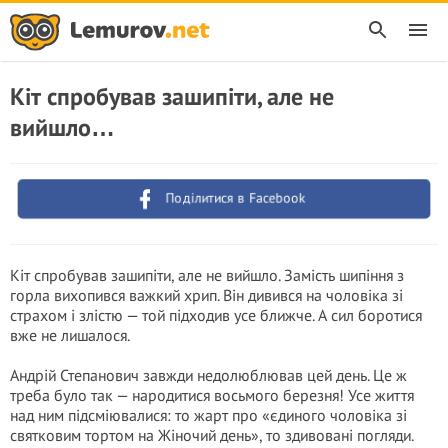
Кіт спробував зашипіти, але не
вийшло…
Поділитися в Facebook
Кіт спробував зашипіти, але не вийшло. Замість шипіння з
горла вихопився важкий хрип. Він дивився на чоловіка зі
страхом і злістю — той підходив усе ближче. А сил боротися
вже не лишалося.
Андрій Степанович завжди недолюблював цей день. Це ж
треба було так — народитися восьмого березня! Усе життя
над ним підсміювалися: то жарт про «єдиного чоловіка зі
святковим тортом на Жіночий день», то здивовані погляди.