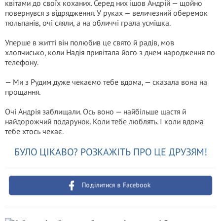
квітами до своїх коханих. Серед них ішов Андрій — щойно
повернувся з відрядження. У руках — величезний оберемок
тюльпанів, очі сяяли, а на обличчі грала усмішка.
Уперше в житті він полюбив це свято й радів, мов
хлопчисько, коли Надія привітала його з днем народження по
телефону.
— Ми з Рудим дуже чекаємо тебе вдома, — сказала вона на
прощання.
Очі Андрія заблищали. Ось воно — найбільше щастя й
найдорожчий подарунок. Коли тебе люблять. І коли вдома
тебе хтось чекає.
БУЛО ЦІКАВО? РОЗКАЖІТЬ ПРО ЦЕ ДРУЗЯМ!
Поділитися в Facebook