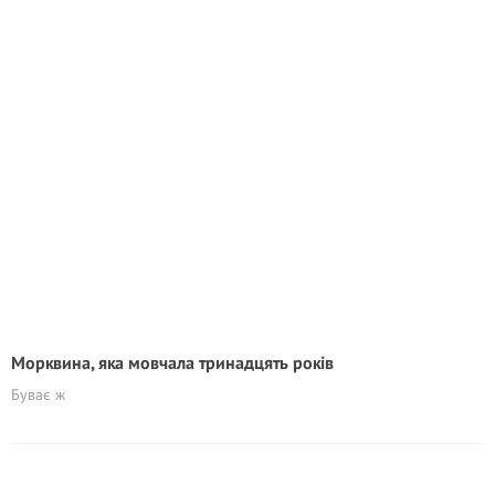
Морквина, яка мовчала тринадцять років
Буває ж