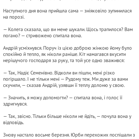
Наступного дня вона прийшла сама — зніяковіло зупинилася
на порозі.
— Колега сказала, що ви мене шукали. Щось трапилося? Вам
погано? — стривожено спитала вона.
Андрій усміхнувся. Поруч із цією доброю жінкою йому було
спокійно й тепло, як ніколи раніше. Кіт намагався вкусити
нерішучого господаря за руку, та той усе одно зважився:
— Так, Надіє Семенівно. Відколи ви пішли, мені різко
погіршало. І не тільки мені — Рудому теж. Ми дуже за вами
скучили, — сказав Андрій, узявши її теплу долоню у свою.
— Значить, я можу допомогти? — спитала вона, і голос її
здригнувся.
— Так, звісно. Тільки більше ніколи не йдіть, — почула вона у
відповідь.
Знову настало восьме березня. Юрби перехожих поспішали з