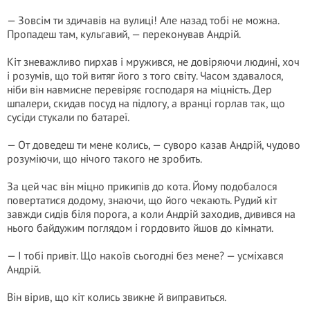
— Зовсім ти здичавів на вулиці! Але назад тобі не можна.
Пропадеш там, кульгавий, — переконував Андрій.
Кіт зневажливо пирхав і мружився, не довіряючи людині, хоч
і розумів, що той витяг його з того світу. Часом здавалося,
ніби він навмисне перевіряє господаря на міцність. Дер
шпалери, скидав посуд на підлогу, а вранці горлав так, що
сусіди стукали по батареї.
— От доведеш ти мене колись, — суворо казав Андрій, чудово
розуміючи, що нічого такого не зробить.
За цей час він міцно прикипів до кота. Йому подобалося
повертатися додому, знаючи, що його чекають. Рудий кіт
завжди сидів біля порога, а коли Андрій заходив, дивився на
нього байдужим поглядом і гордовито йшов до кімнати.
— І тобі привіт. Що накоїв сьогодні без мене? — усміхався
Андрій.
Він вірив, що кіт колись звикне й виправиться.