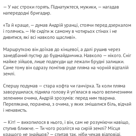
— У нас строки горять. Піднатужтеся, мужики, — нагадав
напередодні бригадир.
«Та й краще, — думав Андрій уранці, стоячи перед дзеркалом
і голячись. — Не сидіти ж самому в чотирьох стінах і не
дивитися, які всі навколо щасливі».
Маршруткою він доїхав до кінцевої, а далі рушив через
занедбаний пустир до будмайданчика. Навколо — нікого. Сніг
майже зійшов, лише подекуди ще лежали брудні залишки.
Саме тому він одразу помітив руде пляма на чорній відталій
землі.
Спершу подумав — стара кофта чи ганчірка. Та коли пляма
заворушилася, підняла голову й уп’ялася в нього величезними
зеленими очима, Андрій зрозумів: перед ним тварина.
Перелякана, поранена, з очима, у яких змішалися біль, відчай
і ненависть.
— Кіт! — вихопилося в нього, і він, сам не розуміючи навіщо,
ступив ближче. — Ти чого розлігся на сирій землі? Місця
кращого не знайшов? — спитав так, ніби чекав відповіді.