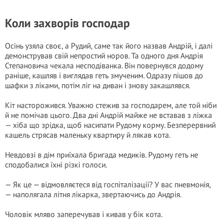
Коли захворів господар
Осінь узяла своє, а Рудий, саме так його назвав Андрій, і далі
демонстрував свій непростий норов. Та одного дня Андрія
Степановича чекала несподіванка. Він повернувся додому
раніше, кашляв і виглядав геть змученим. Одразу пішов до
шафки з ліками, потім ліг на диван і знову закашлявся.
Кіт насторожився. Уважно стежив за господарем, але той ніби
й не помічав цього. Два дні Андрій майже не вставав з ліжка
— хіба що зрідка, щоб насипати Рудому корму. Безперервний
кашель стрясав маленьку квартиру й лякав кота.
Невдовзі в дім приїхала бригада медиків. Рудому геть не
сподобалися їхні різкі голоси.
— Як це — відмовляєтеся від госпіталізації? У вас пневмонія,
— наполягала літня лікарка, звертаючись до Андрія.
Чоловік мляво заперечував і кивав у бік кота.