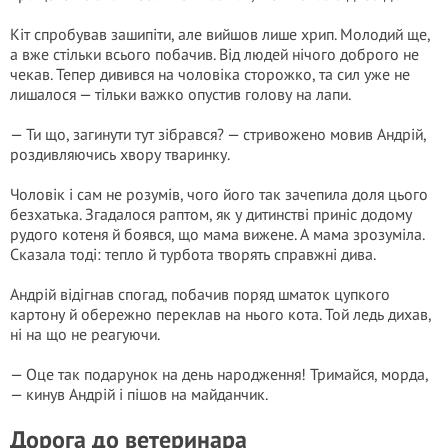
Кіт спробував зашипіти, але вийшов лише хрип. Молодий ще,
а вже стільки всього побачив. Від людей нічого доброго не
чекав. Тепер дивився на чоловіка сторожко, та сил уже не
лишалося — тільки важко опустив голову на лапи.
— Ти що, загинyти тут зібрався? — стривожено мовив Андрій,
роздивляючись хвору тваринку.
Чоловік і сам не розумів, чого його так зачепила доля цього
безхатька. Згадалося раптом, як у дитинстві приніс додому
рудого котеня й боявся, що мама вижене. А мама зрозуміла.
Сказала тоді: тепло й турбота творять справжні дива.
Андрій відігнав спогад, побачив поряд шматок цупкого
картону й обережно переклав на нього кота. Той ледь дихав,
ні на що не реагуючи.
— Оце так подарунок на день народження! Тримайся, морда,
— кинув Андрій і пішов на майданчик.
Дорога до ветеринара