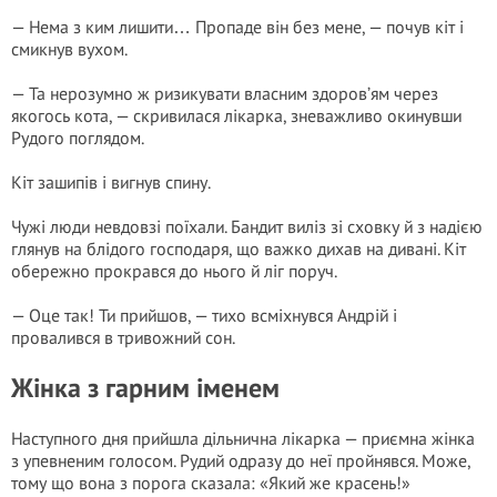
— Нема з ким лишити… Пропаде він без мене, — почув кіт і
смикнув вухом.
— Та нерозумно ж ризикувати власним здоров’ям через
якогось кота, — скривилася лікарка, зневажливо окинувши
Рудого поглядом.
Кіт зашипів і вигнув спину.
Чужі люди невдовзі поїхали. Бандит виліз зі сховку й з надією
глянув на блідого господаря, що важко дихав на дивані. Кіт
обережно прокрався до нього й ліг поруч.
— Оце так! Ти прийшов, — тихо всміхнувся Андрій і
провалився в тривожний сон.
Жінка з гарним іменем
Наступного дня прийшла дільнична лікарка — приємна жінка
з упевненим голосом. Рудий одразу до неї пройнявся. Може,
тому що вона з порога сказала: «Який же красень!»