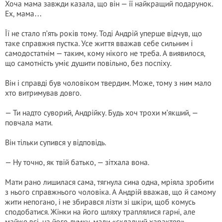
Хоча мама завжди казала, що він — її найкращий подарунок.
Ех, мама…
Її не стало п’ять років тому. Тоді Андрій уперше відчув, що
таке справжня пустка. Усе життя вважав себе сильним і
самодостатнім — таким, кому нікого не треба. А виявилося,
що самотність уміє душити повільно, без поспіху.
Він і справді був чоловіком твердим. Може, тому з ним мало
хто витримував довго.
— Ти надто суворий, Андрійку. Будь хоч трохи м’якший, —
повчала мати.
Він тільки супився у відповідь.
— Ну точно, як твій батько, — зітхала вона.
Мати рано лишилася сама, тягнула сина одна, мріяла зробити
з нього справжнього чоловіка. А Андрій вважав, що й самому
жити непогано, і не збирався лізти зі шкіри, щоб комусь
сподобатися. Жінки на його шляху траплялися гарні, але
майже всі, на його думку, мали «складний характер».