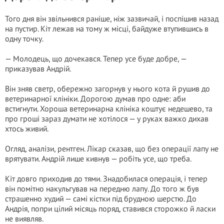
Того дня він звільнився раніше, ніж зазвичай, і поспішив назад
на пустир. Кіт лежав на тому ж місці, байдуже втупившись в
одну точку.
— Молодець, що дочекався. Тепер усе буде добре, —
приказував Андрій.
Він зняв светр, обережно загорнув у нього кота й рушив до
ветеринарної клініки. Дорогою думав про одне: аби
встигнути. Хороша ветеринарна клініка коштує недешево, та
про гроші зараз думати не хотілося — у руках важко дихав
хтось живий.
Огляд, аналізи, рентген. Лікар сказав, що без операції лапу не
врятувати. Андрій лише кивнув — робіть усе, що треба.
Кіт довго приходив до тями. Знадобилася операція, і тепер
він помітно накульгував на передню лапу. До того ж був
страшенно худий — самі кістки під брудною шерстю. До
Андрія, попри цілий місяць поряд, ставився сторожко й ласки
не виявляв.