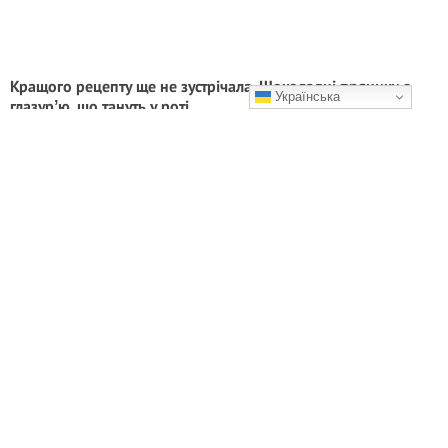
Кращого рецепту ще не зустрічала. Шоколадні пряники з
Українська
глазурʼю, що тануть у роті
Готуйте з любов’ю та радуйте рідних!