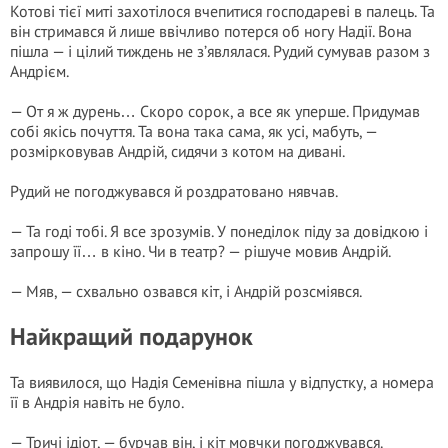
Котові тієї миті захотілося вчепитися господареві в палець. Та
він стримався й лише ввічливо потерся об ногу Надії. Вона
пішла — і цілий тиждень не з’являлася. Рудий сумував разом з
Андрієм.
— От я ж дурень… Скоро сорок, а все як уперше. Придумав
собі якісь почуття. Та вона така сама, як усі, мабуть, —
розмірковував Андрій, сидячи з котом на дивані.
Рудий не погоджувався й роздратовано нявчав.
— Та годі тобі. Я все зрозумів. У понеділок піду за довідкою і
запрошу її… в кіно. Чи в театр? — рішуче мовив Андрій.
— Мяв, — схвально озвався кіт, і Андрій розсміявся.
Найкращий подарунок
Та виявилося, що Надія Семенівна пішла у відпустку, а номера
її в Андрія навіть не було.
— Тричі ідіот, — бурчав він, і кіт мовчки погоджувався.