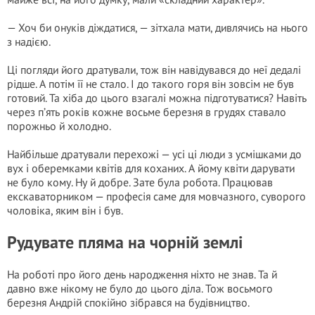
— Хоч би онуків діждатися, — зітхала мати, дивлячись на нього
з надією.
Ці погляди його дратували, тож він навідувався до неї дедалі
рідше. А потім її не стало. І до такого горя він зовсім не був
готовий. Та хіба до цього взагалі можна підготуватися? Навіть
через п’ять років кожне восьме березня в грудях ставало
порожньо й холодно.
Найбільше дратували перехожі — усі ці люди з усмішками до
вух і оберемками квітів для коханих. А йому квіти дарувати
не було кому. Ну й добре. Зате була робота. Працював
екскаваторником — професія саме для мовчазного, суворого
чоловіка, яким він і був.
Рудувате пляма на чорній землі
На роботі про його день народження ніхто не знав. Та й
давно вже нікому не було до цього діла. Тож восьмого
березня Андрій спокійно зібрався на будівництво.