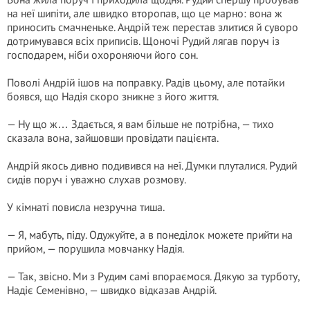
на неї шипіти, але швидко второпав, що це марно: вона ж
приносить смачненьке. Андрій теж перестав злитися й суворо
дотримувався всіх приписів. Щоночі Рудий лягав поруч із
господарем, ніби охороняючи його сон.
Поволі Андрій ішов на поправку. Радів цьому, але потайки
боявся, що Надія скоро зникне з його життя.
— Ну що ж… Здається, я вам більше не потрібна, — тихо
сказала вона, зайшовши провідати пацієнта.
Андрій якось дивно подивився на неї. Думки плуталися. Рудий
сидів поруч і уважно слухав розмову.
У кімнаті повисла незручна тиша.
— Я, мабуть, піду. Одужуйте, а в понеділок можете прийти на
прийом, — порушила мовчанку Надія.
— Так, звісно. Ми з Рудим самі впораємося. Дякую за турботу,
Надіє Семенівно, — швидко відказав Андрій.