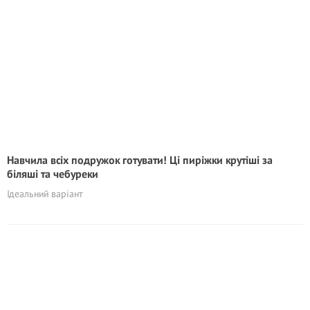
Навчила всіх подружок готувати! Ці пиріжки крутіші за
біляші та чебуреки
Ідеальний варіант