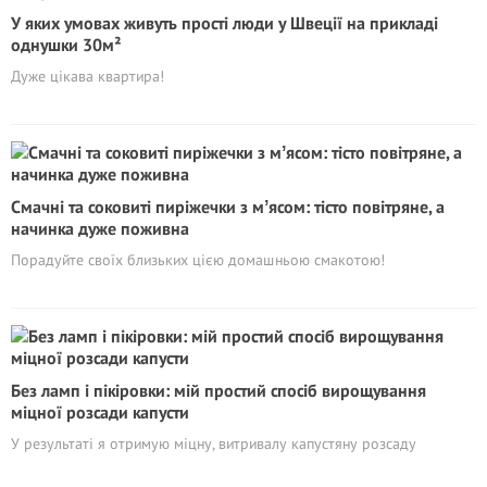
У яких умовах живуть прості люди у Швеції на прикладі
однушки 30м²
Дуже цікава квартира!
Смачні та соковиті пиріжечки з мʼясом: тісто повітряне, а
начинка дуже поживна
Порадуйте своїх близьких цією домашньою смакотою!
Без ламп і пікіровки: мій простий спосіб вирощування
міцної розсади капусти
У результаті я отримую міцну, витривалу капустяну розсаду