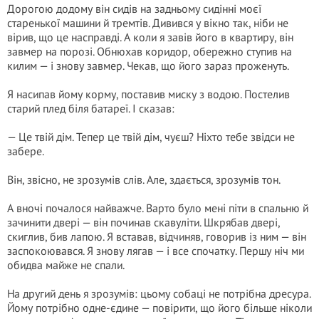
Дорогою додому він сидів на задньому сидінні моєї
старенької машини й тремтів. Дивився у вікно так, ніби не
вірив, що це насправді. А коли я завів його в квартиру, він
завмер на порозі. Обнюхав коридор, обережно ступив на
килим — і знову завмер. Чекав, що його зараз проженуть.
Я насипав йому корму, поставив миску з водою. Постелив
старий плед біля батареї. І сказав:
— Це твій дім. Тепер це твій дім, чуєш? Ніхто тебе звідси не
забере.
Він, звісно, не зрозумів слів. Але, здається, зрозумів тон.
А вночі почалося найважче. Варто було мені піти в спальню й
зачинити двері — він починав скавуліти. Шкрябав двері,
скиглив, бив лапою. Я вставав, відчиняв, говорив із ним — він
заспокоювався. Я знову лягав — і все спочатку. Першу ніч ми
обидва майже не спали.
На другий день я зрозумів: цьому собаці не потрібна дресура.
Йому потрібно одне-єдине — повірити, що його більше ніколи