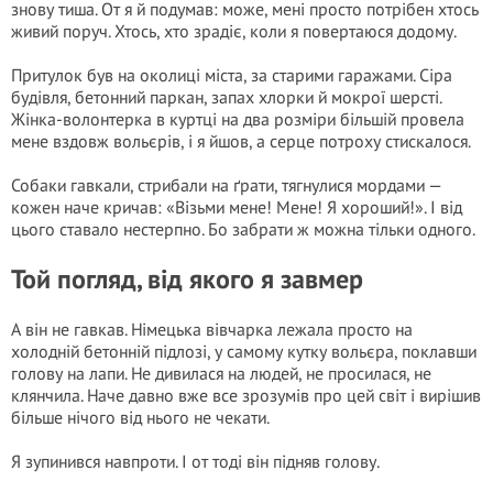
знову тиша. От я й подумав: може, мені просто потрібен хтось
живий поруч. Хтось, хто зрадіє, коли я повертаюся додому.
Притулок був на околиці міста, за старими гаражами. Сіра
будівля, бетонний паркан, запах хлорки й мокрої шерсті.
Жінка-волонтерка в куртці на два розміри більшій провела
мене вздовж вольєрів, і я йшов, а серце потроху стискалося.
Собаки гавкали, стрибали на ґрати, тягнулися мордами —
кожен наче кричав: «Візьми мене! Мене! Я хороший!». І від
цього ставало нестерпно. Бо забрати ж можна тільки одного.
Той погляд, від якого я завмер
А він не гавкав. Німецька вівчарка лежала просто на
холодній бетонній підлозі, у самому кутку вольєра, поклавши
голову на лапи. Не дивилася на людей, не просилася, не
клянчила. Наче давно вже все зрозумів про цей світ і вирішив
більше нічого від нього не чекати.
Я зупинився навпроти. І от тоді він підняв голову.