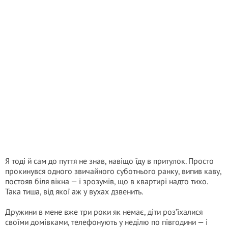
Я тоді й сам до пуття не знав, навіщо їду в притулок. Просто
прокинувся одного звичайного суботнього ранку, випив каву,
постояв біля вікна — і зрозумів, що в квартирі надто тихо.
Така тиша, від якої аж у вухах дзвенить.
Дружини в мене вже три роки як немає, діти роз’їхалися
своїми домівками, телефонують у неділю по півгодини — і