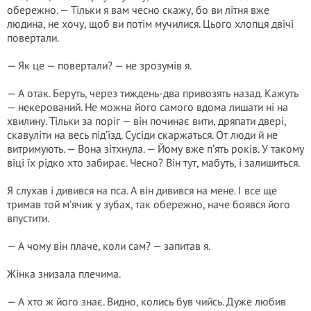
обережно. — Тільки я вам чесно скажу, бо ви літня вже
людина, не хочу, щоб ви потім мучилися. Цього хлопця двічі
повертали.
— Як це — повертали? — не зрозумів я.
— А отак. Беруть, через тиждень-два привозять назад. Кажуть
— некерований. Не можна його самого вдома лишати ні на
хвилину. Тільки за поріг — він починає вити, дряпати двері,
скавуліти на весь під’їзд. Сусіди скаржаться. От люди й не
витримують. — Вона зітхнула. — Йому вже п’ять років. У такому
віці їх рідко хто забирає. Чесно? Він тут, мабуть, і залишиться.
Я слухав і дивився на пса. А він дивився на мене. І все ще
тримав той м’ячик у зубах, так обережно, наче боявся його
впустити.
— А чому він плаче, коли сам? — запитав я.
Жінка знизала плечима.
— А хто ж його знає. Видно, колись був чийсь. Дуже любив