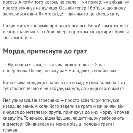
когось. А потім того когось не стало — чи помeр, чи виїхав, чи
просто викинув на вулицю. Ось він тепер і боїться, що знову
залишиться один. Як хтось іде — для нього це кінець світу.
І в цю мить я зрозумів про цього пса все. Бо я й сам кожного
вечора зачиняв за собою двері порожньої квартири і боявся
тієї самої тиші.
Морда, притиснута до ґрат
— Ну, дивіться самі, — сказала волонтерка. — Я вас
попередила. Пішли, покажу вам молодших, спокійніших.
Вона взяла повідець і повела пса назад, у глиб вольєра. І от
тут сталося те, що я не забуду, мабуть, до кінця свого життя.
Пес упирався. Не агресивно — просто всім тілом тягнувся
назад, до мене. А коли його завели за ґрати й зачинили, він
кинувся до металевих прутів, притиснув до них морду й почав
скавуліти. Тоненько, відчайдушно, як дитина, яку забирають
від матері. Він дивився на мене крізь ці холодні ґрати і
плакав.