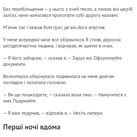
Без перебільшення — у нього з очей текло, а лапою він шкріб
залізо, наче намагався прокопати собі дорогу назовні.
М’ячик так і лежав біля ґрат, де він його впустив.
У мене всередині наче все обірвалося. Я стояв, доросла
шістдесятирічна людина, і відчував, як щипле в очах.
— Я його забираю, — сказав я. — Зараз же. Оформлюйте
документи.
Волонтерка обернулася, подивилася на мене довгим
поглядом і похитала головою.
— Ви ще пошкодуєте, — сказала вона тихо. — Намучитеся з
ним. Подумайте.
— Я вже подумав, — відповів я. — Несіть папери.
Перші ночі вдома