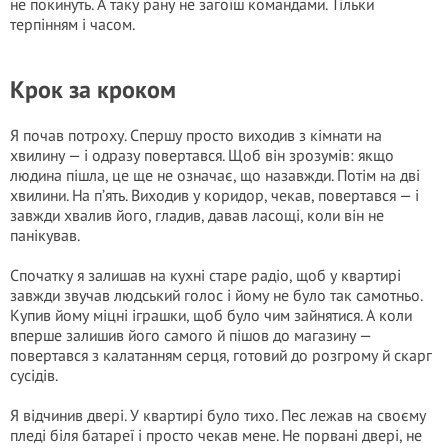
не покинуть. А таку рану не загоїш командами. Тільки
терпінням і часом.
Крок за кроком
Я почав потроху. Спершу просто виходив з кімнати на
хвилину — і одразу повертався. Щоб він зрозумів: якщо
людина пішла, це ще не означає, що назавжди. Потім на дві
хвилини. На п’ять. Виходив у коридор, чекав, повертався — і
завжди хвалив його, гладив, давав ласощі, коли він не
панікував.
Спочатку я залишав на кухні старе радіо, щоб у квартирі
завжди звучав людський голос і йому не було так самотньо.
Купив йому міцні іграшки, щоб було чим зайнятися. А коли
вперше залишив його самого й пішов до магазину —
повертався з калатанням серця, готовий до розгрому й скарг
сусідів.
Я відчинив двері. У квартирі було тихо. Пес лежав на своєму
пледі біля батареї і просто чекав мене. Не порвані двері, не