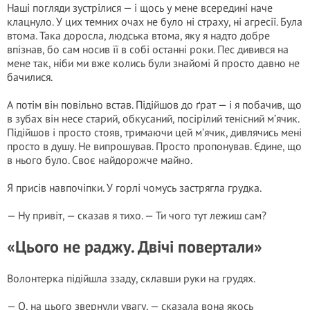
Наші погляди зустрілися — і щось у мене всередині наче
клацнуло. У цих темних очах не було ні страху, ні агресії. Була
втома. Така доросла, людська втома, яку я надто добре
впізнав, бо сам носив її в собі останні роки. Пес дивився на
мене так, ніби ми вже колись були знайомі й просто давно не
бачилися.
А потім він повільно встав. Підійшов до ґрат — і я побачив, що
в зубах він несе старий, обкусаний, посірілий тенісний м’ячик.
Підійшов і просто стояв, тримаючи цей м’ячик, дивлячись мені
просто в душу. Не випрошував. Просто пропонував. Єдине, що
в нього було. Своє найдорожче майно.
Я присів навпочіпки. У горлі чомусь застрягла грудка.
— Ну привіт, — сказав я тихо. — Ти чого тут лежиш сам?
«Цього не раджу. Двічі повертали»
Волонтерка підійшла ззаду, склавши руки на грудях.
— О, на цього звернули увагу, — сказала вона якось