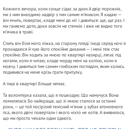
Кожного вечора, коли сонце сідає за дахи й двір порожніє,
ми з ним виходимо надвір з тим самим м’ячиком. Я кидаю —
він мчить, повертає, кладе мені до ніг і дивиться: ще, ще раз. І
ми ганяємо доти, доки зовсім не стемніє і вже не видно того
м’ячика в траві.
Спить він біля мого ліжка, на старому пледі. Іноді серед ночі я
прокидаюся й чую його спокійне дихання — і мені теж стає
спокійно. Він ходить за мною по квартирі назирці, лягає під
ногами, коли я читаю, кладе морду мені на коліно, коли я
мовчу. І дивиться тим самим глибоким поглядом, яким колись
подивився на мене крізь ґрати притулку.
А тиші в квартирі більше немає.
Та волонтерка казала, що я пошкодую. Що намучуся. Вона
помилялася. Бо найкраще, що зі мною сталося за останні
роки, — це той посірілий тенісний м’ячик у зубах втомленого
пса, якого двічі повертали і якого ніхто не хотів. А виявилося,
що ми просто чекали один одного.