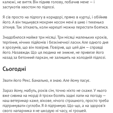
калюжі, не виття. Він підняв голову, побачив мене — і
застукотів хвостом по підлозі.
Я сів просто на підлогу в коридорі, прямо в куртці, і обійняв
його. А він тицьнувся мокрим носом мені в шию і тихенько
зітхнув. Так зітхають, коли нарешті можна перестати боятися.
Знадобилося майже три місяці. Три місяці маленьких кроків,
терпіння, нічних підйомів і безкінечної ласки. Але одного дня
я зрозумів, що він повірив. Повірив, що цей дім — справді
його. Назавжди. Що ця людина не зникне, не привезе його
назад за бетонний паркан, не залишить на холодній підлозі.
Сьогодні
Звати його Рекс. Банально, я знаю. Але йому пасує.
Зараз йому, мабуть, років сім, точно ніхто не скаже. У нього
вже сивина на морді й трохи болять задні лапи на погоду —
наш ветеринар каже, вікове, нічого страшного, просто треба
підтримувати суглоби. Я й підтримую. Що-що, а на здоров’я
свого напарника я не шкодую ні часу, ні грошей.