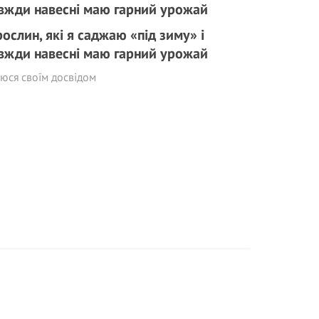
рослин, які я саджаю «під зиму» і
вжди навесні маю гарний урожай
юся своїм досвідом