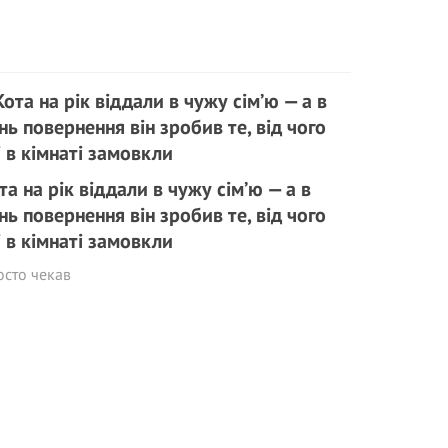
та на рік віддали в чужу сім’ю — а в
нь повернення він зробив те, від чого
і в кімнаті замовкли
осто чекав