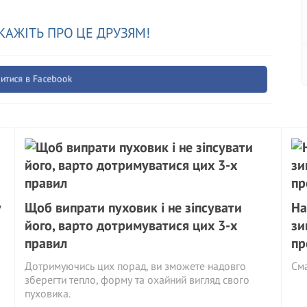
КАЖІТЬ ПРО ЦЕ ДРУЗЯМ!
итися в Facebook
у
Щоб випрати пуховик і не зіпсувати
На
його, варто дотримуватися цих 3-х
зи
правил
пр
Дотримуючись цих порад, ви зможете надовго
См
зберегти тепло, форму та охайний вигляд свого
пуховика.