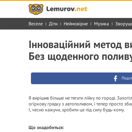
Веселе
Діти
Неймовірне
Музика
Зворуш
Інноваційний метод в
Без щоденного поливу
Поділ
Я вирішив більше не тягати лійку по городі. Захот
огіркову грядку з автополивом, і тепер просто зб
І, чесно кажучи, зробити це під силу будь-кому.
Що знадобиться: