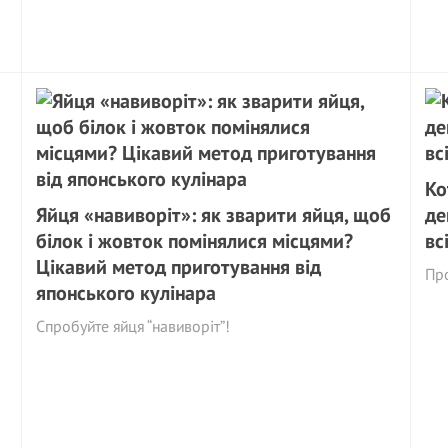
Ко
Яйця «навиворіт»: як зварити яйця, щоб
де
білок і жовток помінялися місцями?
вс
Цікавий метод приготування від
Пр
японського кулінара
Спробуйте яйця “навиворіт”!