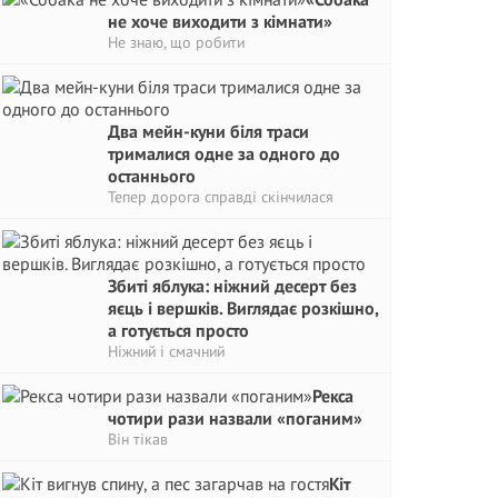
не хоче виходити з кімнати»
Не знаю, що робити
Два мейн-куни біля траси
трималися одне за одного до
останнього
Тепер дорога справді скінчилася
Збиті яблука: ніжний десерт без
яєць і вершків. Виглядає розкішно,
а готується просто
Ніжний і смачний
Рекса
чотири рази назвали «поганим»
Він тікав
Кіт