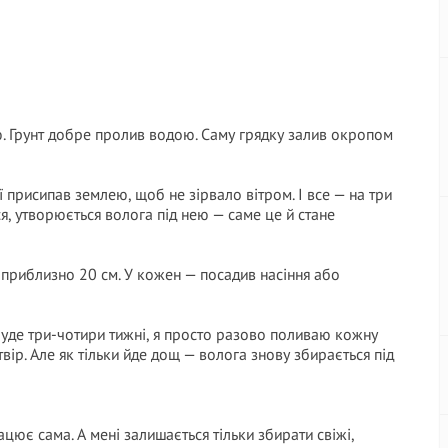
. Грунт добре пролив водою. Саму грядку залив окропом
присипав землею, щоб не зірвало вітром. І все — на три
ся, утворюється волога під нею — саме це й стане
м приблизно 20 см. У кожен — посадив насіння або
буде три-чотири тижні, я просто разово поливаю кожну
р. Але як тільки йде дощ — волога знову збирається під
цює сама. А мені залишається тільки збирати свіжі,