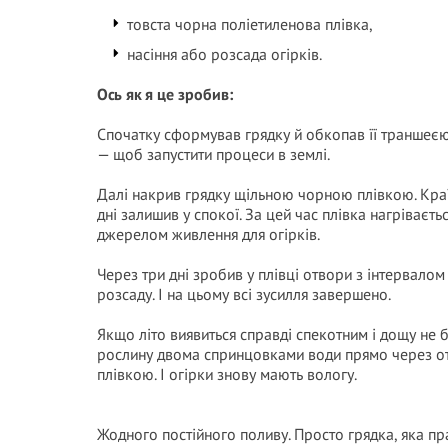
товста чорна поліетиленова плівка,
насіння або розсада огірків.
Ось як я це зробив:
Спочатку сформував грядку й обкопав її траншеєю
— щоб запустити процеси в землі.
Далі накрив грядку щільною чорною плівкою. Краї 
дні залишив у спокої. За цей час плівка нагріваєть
джерелом живлення для огірків.
Через три дні зробив у плівці отвори з інтервало
розсаду. І на цьому всі зусилля завершено.
Якщо літо виявиться справді спекотним і дощу не 
рослину двома спринцовками води прямо через отві
плівкою. І огірки знову мають вологу.
Жодного постійного поливу. Просто грядка, яка пра