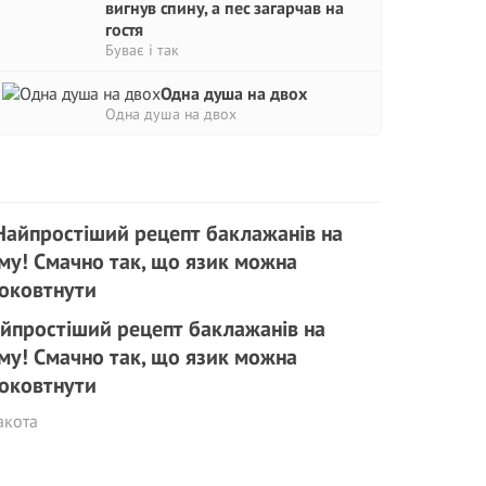
вигнув спину, а пес загарчав на
гостя
Буває і так
Одна душа на двох
Одна душа на двох
йпростіший рецепт баклажанів на
му! Смачно так, що язик можна
оковтнути
акота