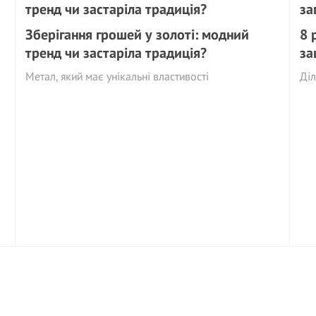
Зберігання грошей у золоті: модний
8 
тренд чи застаріла традиція?
за
Метал, який має унікальні властивості
Діл