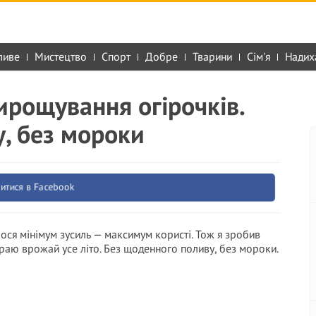
ливе
Мистецтво
Спорт
Добре
Тварини
Сім'я
Надих
ирощування огірочків.
, без мороки
итися в Facebook
ілося мінімум зусиль — максимум користі. Тож я зробив
ираю врожай усе літо. Без щоденного поливу, без мороки.