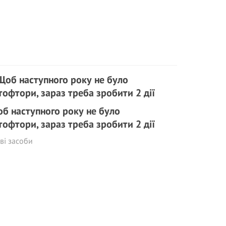
б наступного року не було
тофтори, зараз треба зробити 2 дії
ві засоби