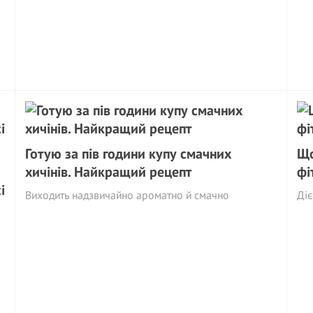
Готую за пів години купу смачних
Що
хичінів. Найкращий рецепт
фі
і
Виходить надзвичайно ароматно й смачно
Діє