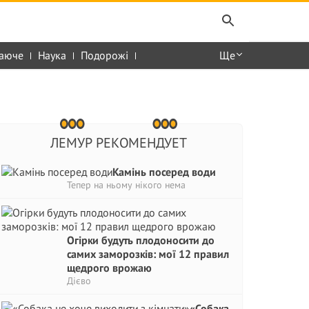
аюче
Наука
Подорожі
Ще
ЛЕМУР РЕКОМЕНДУЕТ
Камінь посеред води
Тепер на ньому нікого нема
Огірки будуть плодоносити до
самих заморозків: мої 12 правил
щедрого врожаю
Дієво
«Собака