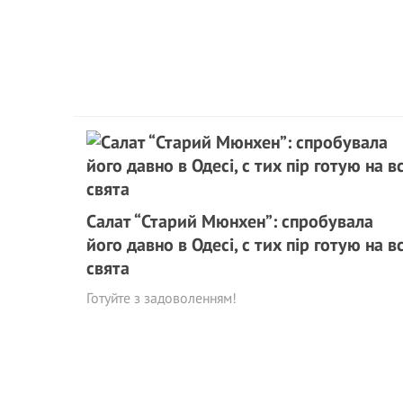
Салат “Старий Мюнхен”: спробувала
його давно в Одесі, с тих пір готую на вс
свята
Готуйте з задоволенням!