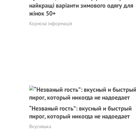
найкращі варіанти зимового одягу для
жінок 50+
Корисна інформація
“Незваный гость”: вкусный и быстрый
пирог, который никогда не надоедает
Вкусняшка