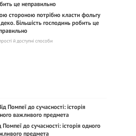
ою стороною потрібно класти фольгу
 деко. Більшість господинь робить це
правильно
прості й доступні способи
д Помпеї до сучасності: історія одного
жливого предмета