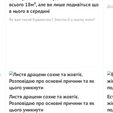
всього 18м², але ви лише подивіться що
Дов
в нього в середині
Як вам такий будиночок? Змогли б у ньому жити?
Листя драцени сохне та жовтіє.
Ес
Розповідаю про основні причини та як
жі
цього уникнути
по