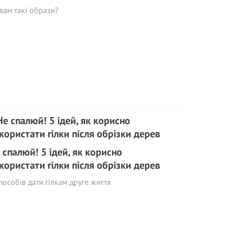
вам такі образи?
 спалюй! 5 ідей, як корисно
користати гілки після обрізки дерев
пособів дати гілкам друге життя