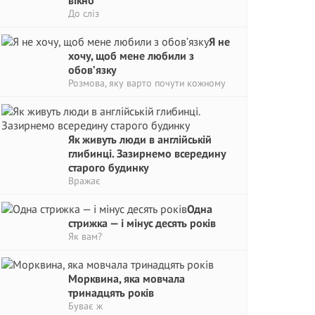
вікно
До сліз
Я не
хочу, щоб мене любили з
обов’язку
Розмова, яку варто почути кожному
Як живуть люди в англійській
глибинці. Зазирнемо всередину
старого будинку
Вражає
Одна
стрижка — і мінус десять років
Як вам?
Морквина, яка мовчала
тринадцять років
Буває ж