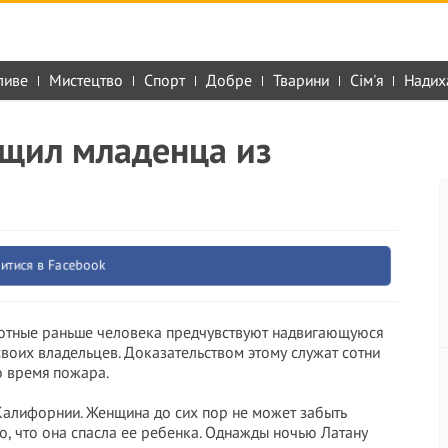
ливе
Мистецтво
Спорт
Добре
Тварини
Сім'я
Надих
ащил младенца из
итися в Facebook
вотные раньше человека предчувствуют надвигающуюся
воих владельцев. Доказательством этому служат сотни
о время пожара.
Калифорнии. Женщина до сих пор не может забыть
о, что она спасла ее ребенка. Однажды ночью Латану