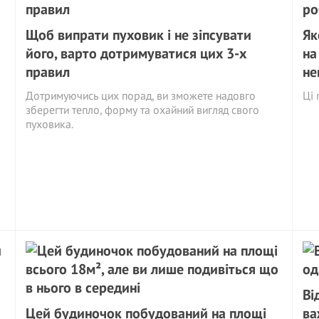
Щоб випрати пуховик і не зіпсувати
Як
його, варто дотримуватися цих 3-х
на
правил
не
Дотримуючись цих порад, ви зможете надовго
Ці 
зберегти тепло, форму та охайний вигляд свого
пуховика.
Ві
Цей будиночок побудований на площі
ва