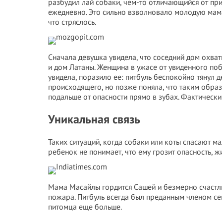
разбудил лай собаки, чем-то отличающийся от пр
ежедневно. Это сильно взволновало молодую мама,
что стряслось.
Сначала девушка увидела, что соседний дом охват
и дом Латаны. Женщина в ужасе от увиденного поб
увидела, поразило ее: питбуль беспокойно тянул д
происходящего, но позже поняла, что таким образ
подальше от опасности прямо в зубах. Фактически
Уникальная связь
Таких ситуаций, когда собаки или коты спасают ма
ребенок не понимает, что ему грозит опасность, ж
Мама Масайлы гордится Сашей и безмерно счастли
пожара. Питбуль всегда был преданным членом сем
питомца еще больше.