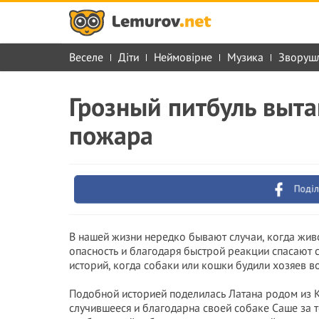
Веселе
Діти
Неймовірне
Музика
Зворуш
Грозный питбуль выт
пожара
Поділ
В нашей жизни нередко бывают случаи, когда жи
опасность и благодаря быстрой реакции спасают с
историй, когда собаки или кошки будили хозяев в
Подобной историей поделилась Латана родом из 
случившееся и благодарна своей собаке Саше за т