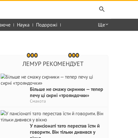
аюче
Наука
Подорожі
Ще
ЛЕМУР РЕКОМЕНДУЕТ
Більше не смажу сирники — тепер
печу ці сирні «трояндочки»
Смакота
У пансіонаті тато перестав їсти й
говорити. Він тільки дивився у