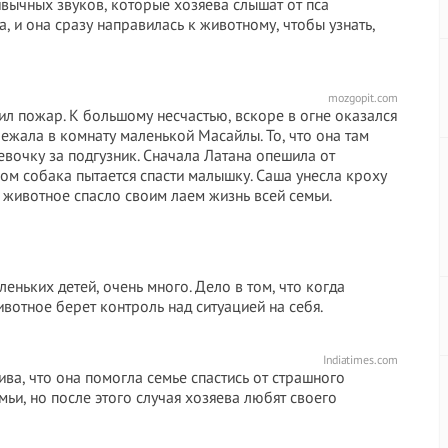
ивычных звуков, которые хозяева слышат от пса
 и она сразу направилась к животному, чтобы узнать,
mozgopit.com
ил пожар. К большому несчастью, вскоре в огне оказался
ежала в комнату маленькой Масайлы. То, что она там
евочку за подгузник. Сначала Латана опешила от
ом собака пытается спасти малышку. Саша унесла кроху
 животное спасло своим лаем жизнь всей семьи.
леньких детей, очень много. Дело в том, что когда
ивотное берет контроль над ситуацией на себя.
Indiatimes.com
ва, что она помогла семье спастись от страшного
ьи, но после этого случая хозяева любят своего