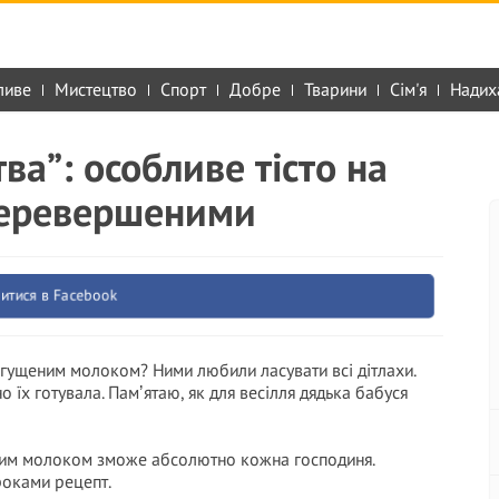
ливе
Мистецтво
Спорт
Добре
Тварини
Сім'я
Надих
ва”: особливе тісто на
еперевершеними
итися в Facebook
 згущеним молоком? Ними любили ласувати всі дітлахи.
о їх готувала. Памʼятаю, як для весілля дядька бабуся
еним молоком зможе абсолютно кожна господиня.
роками рецепт.