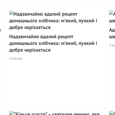
я
Ад
Надзвичайно вдалий рецепт
шв
домашнього хлібчика: м’який, пухкий і
См
добре нарізається
Смачно