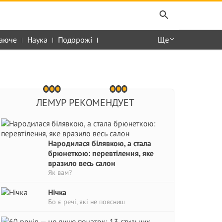
аюче
Наука
Подорожі
Ще
ЛЕМУР РЕКОМЕНДУЕТ
Народилася білявкою, а стала
брюнеткою: перевтілення, яке
вразило весь салон
Як вам?
Нічка
Бо є речі, які не поясниш