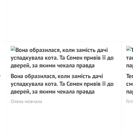
у
Вона образилася, коли замість дачі
Те
успадкувала кота. Та Семен привів її до
см
дверей, за якими чекала правда
па
Олена мовчала
Гот