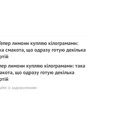
пер лимони купляю кілограмами: така
акота, що одразу готую декілька
ртій
уйте із задоволенням