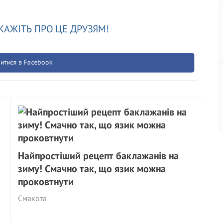
КАЖІТЬ ПРО ЦЕ ДРУЗЯМ!
итися в Facebook
Найпростіший рецепт баклажанів на
зиму! Смачно так, що язик можна
проковтнути
Смакота