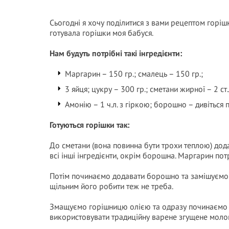
Сьогодні я хочу поділитися з вами рецептом горішк
готувала горішки моя бабуся.
Нам будуть потрібні такі інгредієнти:
Маргарин – 150 гр.; смалець – 150 гр.;
3 яйця; цукру – 300 гр.; сметани жирної – 2 ст.
Амонію – 1 ч.л. з гіркою; борошно – дивіться п
Готуються горішки так:
До сметани (вона повинна бути трохи теплою) до
всі інші інгредієнти, окрім борошна. Маргарин пот
Потім починаємо додавати борошно та замішуємо т
щільним його робити теж не треба.
Змащуємо горішницю олією та одразу починаємо 
використовувати традиційну варене згущене моло