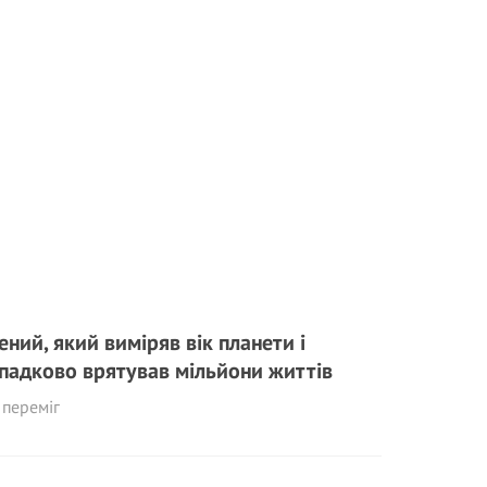
ений, який виміряв вік планети і
падково врятував мільйони життів
 переміг