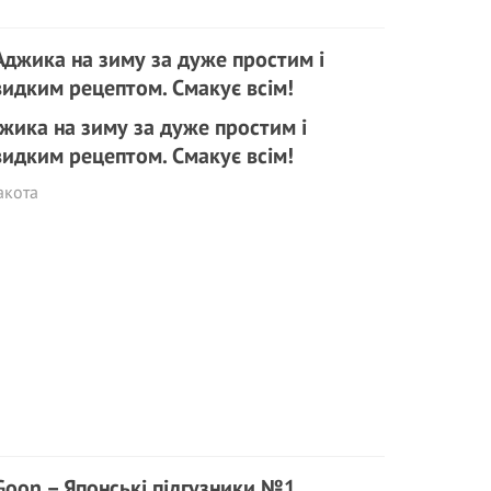
жика на зиму за дуже простим і
идким рецептом. Смакує всім!
акота