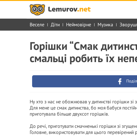
Веселе
Діти
Неймовірне
Музика
Зворуш
Горішки “Смак дитинст
смальці робить їх н
Поділ
Ну хто з нас не обожнював у дитинстві горішки зі
Для мене це смак дитинства, бо моя бабуся постійн
приготувала більше двухсот горішків.
До речі, приготувати смачненькі горішки зі згущ
Головне, використовувати для цього перевірений 