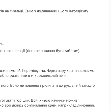
ів на смальці. Саме з додаванням цього інгредієнту
л.;
о консистенції (тісто не повинно бути забитим).
даємо амоній. Перемішуємо. Через пару хвилин додаємо
рібно розтопити в мікрохвильовій печі.
істо. Воно не повинно прилипати до рук, але й занадто
готувати горішки. Доя їхньою начинки можна
ко або якийсь оригінальний крем, наприклад лимонний.