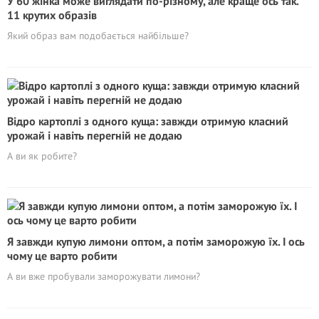
У 60 жінка може виглядати по-різному, але краще ось так.
11 крутих образів
Який образ вам подобається найбільше?
Відро картоплі з одного куща: завжди отримую класний
урожай і навіть перегній не додаю
А ви як робите?
Я завжди купую лимони оптом, а потім заморожую їх. І ось
чому це варто робити
А ви вже пробували заморожувати лимони?