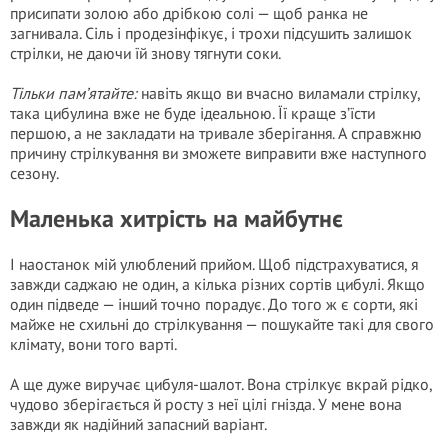
присипати золою або дрібкою солі — щоб ранка не
загнивала. Сіль і продезінфікує, і трохи підсушить залишок
стрілки, не даючи їй знову тягнути соки.
Тільки пам’ятайте:
навіть якщо ви вчасно виламали стрілку,
така цибулина вже не буде ідеальною. Її краще з’їсти
першою, а не закладати на тривале зберігання. А справжню
причину стрілкування ви зможете виправити вже наступного
сезону.
Маленька хитрість на майбутнє
І наостанок мій улюблений прийом. Щоб підстрахуватися, я
завжди саджаю не один, а кілька різних сортів цибулі. Якщо
один підведе — інший точно порадує. До того ж є сорти, які
майже не схильні до стрілкування — пошукайте такі для свого
клімату, вони того варті.
А ще дуже виручає цибуля-шалот. Вона стрілкує вкрай рідко,
чудово зберігається й росту з неї цілі гнізда. У мене вона
завжди як надійний запасний варіант.