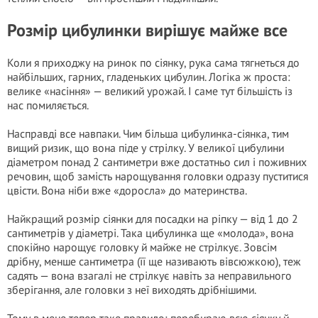
Розмір цибулинки вирішує майже все
Коли я приходжу на ринок по сіянку, рука сама тягнеться до
найбільших, гарних, гладеньких цибулин. Логіка ж проста:
велике «насіння» — великий урожай. І саме тут більшість із
нас помиляється.
Насправді все навпаки. Чим більша цибулинка-сіянка, тим
вищий ризик, що вона піде у стрілку. У великої цибулини
діаметром понад 2 сантиметри вже достатньо сил і поживних
речовин, щоб замість нарощування головки одразу пуститися
цвісти. Вона ніби вже «доросла» до материнства.
Найкращий розмір сіянки для посадки на ріпку — від 1 до 2
сантиметрів у діаметрі. Така цибулинка ще «молода», вона
спокійно нарощує головку й майже не стрілкує. Зовсім
дрібну, менше сантиметра (її ще називають вівсюжкою), теж
садять — вона взагалі не стрілкує навіть за неправильного
зберігання, але головки з неї виходять дрібнішими.