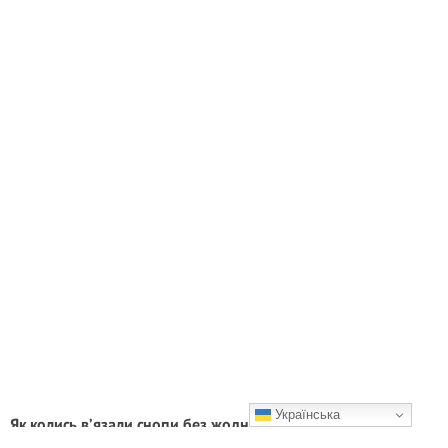
Українська
Як колись в’язали снопи без жодної мотузки