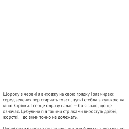
Щороку в червні я виходжу на свою грядку і завмираю:
серед зелених пер стирчать товсті, цупкі стебла з кулькою на
кінці. Стрілки. І серце одразу падає — бо я знаю, що це
означає. Цибулини під такими стрілками виростуть дрібні,
жорсткі, і до зими точно не долежать.
Перші роки я просто розводила руками й думала, що мені не