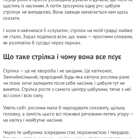
щастить із насінням. А потім зрозуміла одну річ: цибуля
стрілкує не випадково. Вона завжди намагається нам щось
сказати.
І коли я навчилася її «слухати», стрілок на моїй грядці майже
не стало. Зараз поділюся всім, що знаю — простими словами,
як розповіла б сусідці через паркан.
Що таке стрілка і чому вона все псує
Стрілка — це не хвороба і не шкідник. Це квітконос.
Звичайнісінький, природний. Будь-яка квітуча рослина рано
чи пізно хоче залишити після себе насіння, і цибуля тут не
виняток. Стрілка росте з самого центру цибулини, тягне з неї
всі соки і всю силу.
Уявіть собі: рослина мала б нарощувати соковиту, щільну
головку, а замість цього всі поживні речовини летять угору —
на квітку і майбутнє насіння.
Через те цибулина зсередини стає порожнистою і твердою.