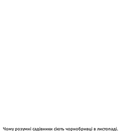
Чому розумні садівники сіють чорнобривці в листопаді.