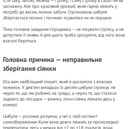
Їсти таку, звісно, можна — і ріпку, і саму стрілку в салат чи на
засмажку. Але про красивий урожай, який гарно лежить у
погребі до весни, можна забути. Стрілкована цибуля
зберігається погано і починає псуватися чи не першою.
Тому головне завдання городника — не лікувати стрілку, а не
допустити її появи. А для цього треба зрозуміти, від чого вона
взагалі береться.
Головна причина — неправильне
зберігання сіянки
Ось вам найбільший секрет, який я зрозуміла з власних
помилок. У дев’яти випадках із десяти цибуля стрілкує не
через те, що ми робимо на грядці, а через те, що сталося
задовго до посадки — взимку, поки сіянка лежала десь у
коморі.
Цибуля — рослина розумна, у неї є свій інстинкт
самозбереження. Коли вона довго лежить за прохолодної
температури, десь у межах від +2 до +18 градусів, вона