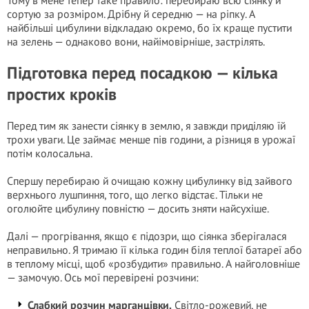
Тому в мене тепер таке правило: перебираю всю сіянку й
сортую за розміром. Дрібну й середню — на ріпку. А
найбільші цибулини відкладаю окремо, бо їх краще пустити
на зелень — однаково вони, найімовірніше, застрілять.
Підготовка перед посадкою — кілька
простих кроків
Перед тим як занести сіянку в землю, я завжди приділяю їй
трохи уваги. Це займає менше пів години, а різниця в урожаї
потім колосальна.
Спершу перебираю й очищаю кожну цибулинку від зайвого
верхнього лушпиння, того, що легко відстає. Тільки не
оголюйте цибулину повністю — досить зняти найсухіше.
Далі — прогрівання, якщо є підозри, що сіянка зберігалася
неправильно. Я тримаю її кілька годин біля теплої батареї або
в теплому місці, щоб «розбудити» правильно. А найголовніше
— замочую. Ось мої перевірені розчини:
Слабкий розчин марганцівки.
Світло-рожевий, не