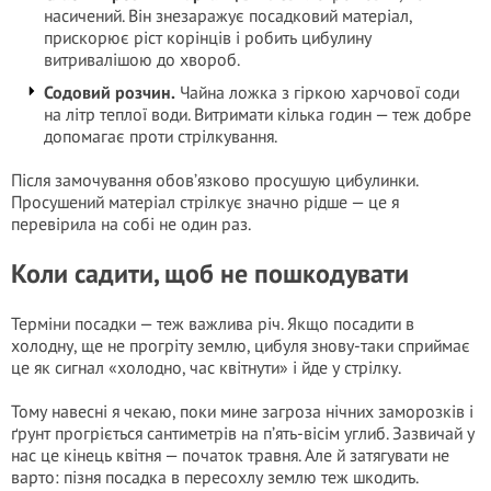
насичений. Він знезаражує посадковий матеріал,
прискорює ріст корінців і робить цибулину
витривалішою до хвороб.
Содовий розчин.
Чайна ложка з гіркою харчової соди
на літр теплої води. Витримати кілька годин — теж добре
допомагає проти стрілкування.
Після замочування обов’язково просушую цибулинки.
Просушений матеріал стрілкує значно рідше — це я
перевірила на собі не один раз.
Коли садити, щоб не пошкодувати
Терміни посадки — теж важлива річ. Якщо посадити в
холодну, ще не прогріту землю, цибуля знову-таки сприймає
це як сигнал «холодно, час квітнути» і йде у стрілку.
Тому навесні я чекаю, поки мине загроза нічних заморозків і
ґрунт прогріється сантиметрів на п’ять-вісім углиб. Зазвичай у
нас це кінець квітня — початок травня. Але й затягувати не
варто: пізня посадка в пересохлу землю теж шкодить.