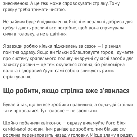
знесиленою. А це теж може спровокувати стрілку. Тому
грядку треба тримати чистою.
Не зайвим буде й підживлення. Якісні мінеральні добрива для
цибулі дають рослині все потрібне, щоб вона спрямувала
сили в головку, а не в цвітіння.
Я завжди роблю кілька підживлень за сезон — і різниця
помітна одразу. Якщо ви тільки облаштовуєте город і думаєте
про систему крапельного поливу чи зручні сучасні засоби для
захисту рослин — це теж окупиться сповна, бо рівномірна
волога і здоровий ґрунт самі собою знижують ризик
стрілкування.
Що робити, якщо стрілка вже з’явилася
Буває й так, що ви все зробили правильно, а одна-дві стрілки
таки прорвалися. Тут головне — не зволікати.
Щойно побачили квітконос — одразу виламуйте його біля
самісінької основи. Чим раніше це зробите, тим більше сил
рослина перенаправить назад у головку. Місце зламу я раджу