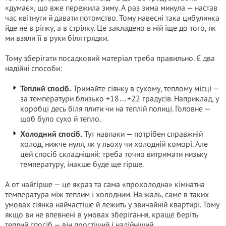
«думає», що вже пережила зиму. А раз зима минула — настав
час квітнути й давати потомство. Тому навесні така цибулинка
йде не в ріпку, а в стрілку. Це закладено в ній іще до того, як
ми взяли її в руки біля грядки.
Тому зберігати посадковий матеріал треба правильно. Є два
надійні способи:
Теплий спосіб.
Тримайте сіянку в сухому, теплому місці —
за температури близько +18…+22 градусів. Наприклад, у
коробці десь біля плити чи на теплій полиці. Головне —
щоб було сухо й тепло.
Холодний спосіб.
Тут навпаки — потрібен справжній
холод, нижче нуля, як у льоху чи холодній коморі. Але
цей спосіб складніший: треба точно витримати низьку
температуру, інакше буде ще гірше.
А от найгірше — це якраз та сама «прохолодна» кімнатна
температура між теплим і холодним. На жаль, саме в таких
умовах сіянка найчастіше й лежить у звичайній квартирі. Тому
якщо ви не впевнені в умовах зберігання, краще беріть
теплий спосіб — він простіший і надійніший.