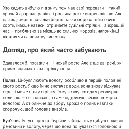
Хто садить цибулю під зиму, теж має свої переваги — такий
урожай дозріває раніше і рослина росте витривалішою. Але
для підзимової посадки беріть тільки морозостійкі озимі
сорти, інакше навесні отримаєте суцільні стрілки. Найкращий
час — приблизно за місяць до сильних морозів, наприкінці
жовтня чи на початку листопада.
Догляд, про який часто забувають
Здавалося б, посадили — і нехай росте. Але є ще дві речі, які
прямо впливають на стрілкування.
Полив.
Цибуля любить вологу, особливо в першій половині
свого росту. Якщо їй не вистачає води, вона знову відчуває
стрес і може піти у стрілку. Тому в суху погоду я регулярно
поливаю — не заливаю, а саме підтримую землю помірно
вологою. А от ближче до збору врожаю полив навпаки
скорочую, щоб головка визріла.
Бур’яни.
Тут усе просто: бур’яни забирають у цибулі поживні
речовини й вологу, через що вона почувається голодною й