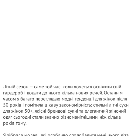
Літній сезон — саме той час, коли хочеться освіжити свій
гардероб і додати до нього кілька нових речей. Останнім
часом я багато переглядаю модні тенденції для жінок після
50 років і помітила цікаву закономірність: стильні літні сукні
для жінок 50+, якісні брендові сукні та елегантний жіночий
одяг сьогодні стали значно різноманітнішими, ніж кілька
років тому.
Я зібрала моделі, які особливо сподобалися мені цього літа.