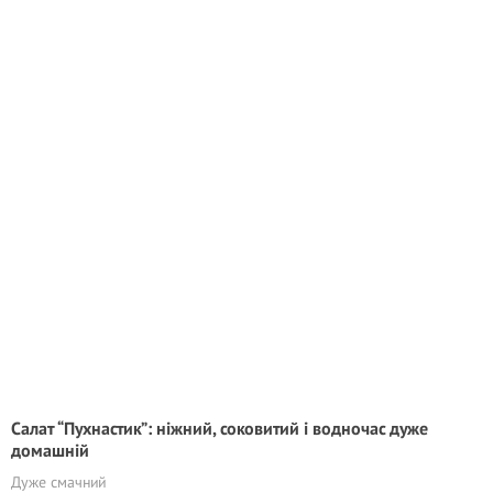
Салат “Пухнастик”: ніжний, соковитий і водночас дуже
домашній
Дуже смачний