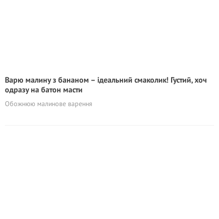
Варю малину з бананом – ідеальний смаколик! Густий, хоч
одразу на батон масти
Обожнюю малинове варення