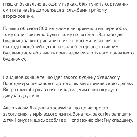
пляшки буквально всюди: у парках, біля пунктів сортування
сміття та навіть домовлявся зі службами прийому
вторсировини.
Пляшки об’ємом 800 мл майже не приймали на переробку,
тому вони фактично були нікому не потрібні. Загалом для
будівництва використали близько восьми тисяч пляшок.
Сьогодні подібний підхід назвали б енергоефективним
будівництвом або навіть прикладом екологічного приватного
будиночку.
Найдивовижніше те, що ідея такого будинку з’явилася у
Володимира ще задовго до того, як він отримав свою ділянку.
Він роками зберігав пляшки вдома, чим спочатку дуже
дивував дружину.
Але з часом Людмила зрозуміла, що це не просто
захоплення, а мрія всього життя. Вона теж захотіла залишити
дітям і онукам щось особливе — справжню сімейну спадщину.