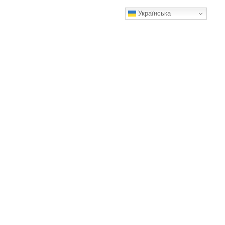
Українська
Салат «Оленка»: спробувала в гостях і він став моїм
улюбленцем. Ділюся рецептиком
Смачного!