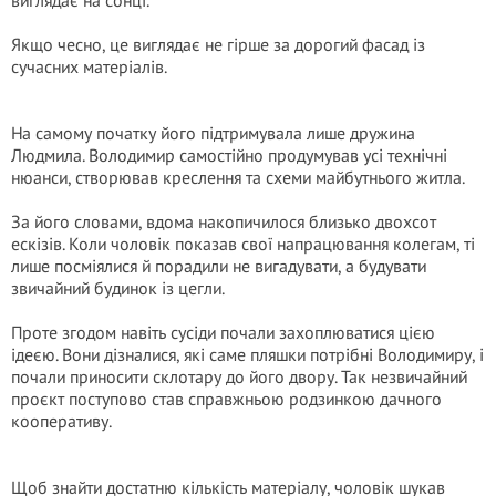
виглядає на сонці.
Якщо чесно, це виглядає не гірше за дорогий фасад із
сучасних матеріалів.
На самому початку його підтримувала лише дружина
Людмила. Володимир самостійно продумував усі технічні
нюанси, створював креслення та схеми майбутнього житла.
За його словами, вдома накопичилося близько двохсот
ескізів. Коли чоловік показав свої напрацювання колегам, ті
лише посміялися й порадили не вигадувати, а будувати
звичайний будинок із цегли.
Проте згодом навіть сусіди почали захоплюватися цією
ідеєю. Вони дізналися, які саме пляшки потрібні Володимиру, і
почали приносити склотару до його двору. Так незвичайний
проєкт поступово став справжньою родзинкою дачного
кооперативу.
Щоб знайти достатню кількість матеріалу, чоловік шукав