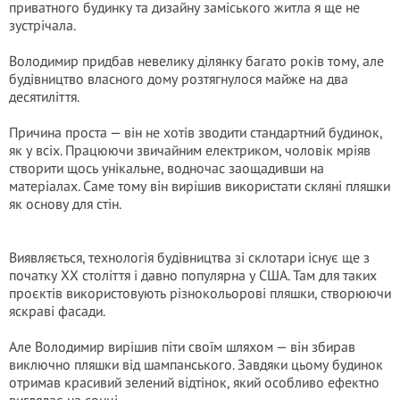
приватного будинку та дизайну заміського житла я ще не
зустрічала.
Володимир придбав невелику ділянку багато років тому, але
будівництво власного дому розтягнулося майже на два
десятиліття.
Причина проста — він не хотів зводити стандартний будинок,
як у всіх. Працюючи звичайним електриком, чоловік мріяв
створити щось унікальне, водночас заощадивши на
матеріалах. Саме тому він вирішив використати скляні пляшки
як основу для стін.
Виявляється, технологія будівництва зі склотари існує ще з
початку ХХ століття і давно популярна у США. Там для таких
проєктів використовують різнокольорові пляшки, створюючи
яскраві фасади.
Але Володимир вирішив піти своїм шляхом — він збирав
виключно пляшки від шaмпaнського. Завдяки цьому будинок
отримав красивий зелений відтінок, який особливо ефектно