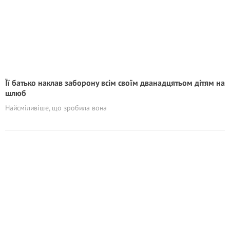
Її батько наклав заборону всім своїм дванадцятьом дітям на
шлюб
Найсміливіше, що зробила вона