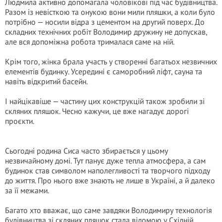
Людмила активно допомагала чоловікові під час будівництва.
Разом із невісткою та онукою вони мили пляшки, а коли було
потрібно — носили відра з цементом на другий поверх. До
складних технічних робіт Володимир дружину не допускав,
але вся допоміжна робота трималася саме на ній.
Крім того, жінка брала участь у створенні багатьох незвичних
елементів будинку. Усередині є саморобний ліфт, сауна та
навіть відкритий басейн.
І найцікавіше — частину цих конструкцій також зробили зі
скляних пляшок. Чесно кажучи, це вже нагадує дорогі
проєкти.
Сьогодні родина Сиса часто збирається у цьому
незвичайному домі. Тут панує дуже тепла атмосфера, а сам
будинок став символом наполегливості та творчого підходу
до життя. Про нього вже знають не лише в Україні, а й далеко
за її межами.
Багато хто вважає, що саме завдяки Володимиру технологія
будівництва зі скляних пляшок стала відомою у Східній