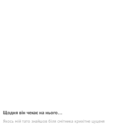
Щодня він чекає на нього…
Якось мій тато знайшов біля смітника крихітне цуценя