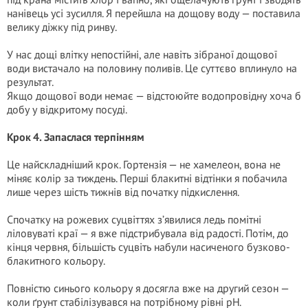
нанівець усі зусилля. Я перейшла на дощову воду — поставила
велику діжку під ринву.
У нас дощі влітку непостійні, але навіть зібраної дощової
води вистачало на половину поливів. Це суттєво вплинуло на
результат.
Якщо дощової води немає — відстоюйте водопровідну хоча б
добу у відкритому посуді.
Крок 4. Запаслася терпінням
Це найскладніший крок. Гортензія — не хамелеон, вона не
міняє колір за тиждень. Перші блакитні відтінки я побачила
лише через шість тижнів від початку підкислення.
Спочатку на рожевих суцвіттях з’явилися ледь помітні
ліловуваті краї — я вже підстрибувала від радості. Потім, до
кінця червня, більшість суцвіть набули насиченого бузково-
блакитного кольору.
Повністю синього кольору я досягла вже на другий сезон —
коли ґрунт стабілізувався на потрібному рівні pH.