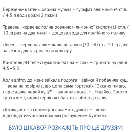
Березень–квітень: хвойна мульча + сульфат алюмінію (4 ст.л.
/ 4,5 л води кожні 2 тижні)
Травень–червень: полив розчином лимонної кислоти (1 ст.л. /
10 л) раз на два тижні + дощова вода для постійного поливу
Липень–серпень: алюмокалієві галуни (30–40 г на 10 л) двічі
за сезон для закріплення кольору
Контроль pH тест-смужками раз на місяць — тримати на рівні
4,5–5,5
Коли влітку до мене заїхала подруга Надійка й побачила кущ
— вона не повірила, що це та сама гортензія. “Оксано, ти що,
пересадила новий кущ?” — запитала вона. Ні, Надійко. Просто
трохи хімії, трохи терпіння і багато любові до саду.
Доглядайте за своїми рослинами з душею — і вони
відповідатимуть вам кожним розпущеним бутоном.
БУЛО ЦІКАВО? РОЗКАЖІТЬ ПРО ЦЕ ДРУЗЯМ!