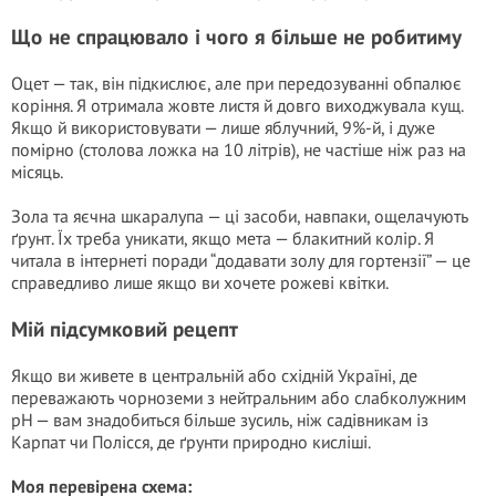
Що не спрацювало і чого я більше не робитиму
Оцет — так, він підкислює, але при передозуванні обпалює
коріння. Я отримала жовте листя й довго виходжувала кущ.
Якщо й використовувати — лише яблучний, 9%-й, і дуже
помірно (столова ложка на 10 літрів), не частіше ніж раз на
місяць.
Зола та яєчна шкаралупа — ці засоби, навпаки, ощелачують
ґрунт. Їх треба уникати, якщо мета — блакитний колір. Я
читала в інтернеті поради “додавати золу для гортензії” — це
справедливо лише якщо ви хочете рожеві квітки.
Мій підсумковий рецепт
Якщо ви живете в центральній або східній Україні, де
переважають чорноземи з нейтральним або слабколужним
pH — вам знадобиться більше зусиль, ніж садівникам із
Карпат чи Полісся, де ґрунти природно кисліші.
Моя перевірена схема: