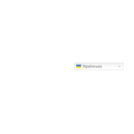
Українська
Чому кішка лягає на господаря: вона робить це через
декілька важливих причин
Кішка ніколи не робить нічого «просто так»