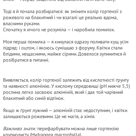
Тоді я й почала розбиратися: як змінити колір гортензії з
рожевого на блакитний і чи взагалі це реально вдома,
власними руками.
Спочатку я нічого не розуміла — і наробила помилок.
Моя перша помилка — я кинулася одразу поливати кущ усім
підряд: і оцтом, і якоюсь сумішшю з форуму. Квітки стали
блідими, нещасними, майже сірими. Довелося зупинитися й
розібратися в питанні.
Виявляється, колір гортензії залежить від кислотності ґрунту
та наявності алюмінію. У кислому середовищі (pH нижче 5,5)
рослина легко засвоює алюміній, який і дає той чарівний
блакитний або синій відтінок.
Якщо ж ґрунт лужний — алюміній стає недоступним, і квітки
залишаються рожевими. Це не магія, а хімія.
Важливо знати:
перефарбувати можна лише гортензію
крупнолисту (Hydrangea macrophylla).