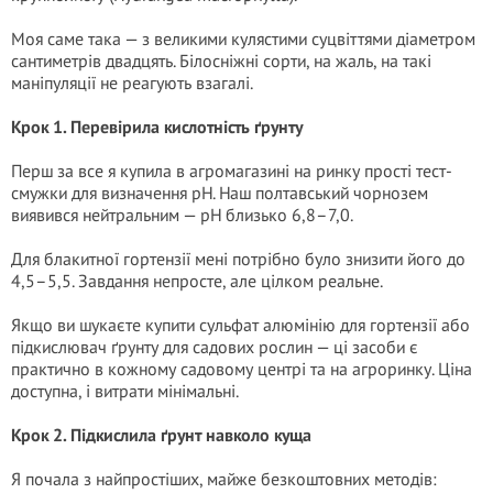
Моя саме така — з великими кулястими суцвіттями діаметром
сантиметрів двадцять. Білосніжні сорти, на жаль, на такі
маніпуляції не реагують взагалі.
Крок 1. Перевірила кислотність ґрунту
Перш за все я купила в агромагазині на ринку прості тест-
смужки для визначення pH. Наш полтавський чорнозем
виявився нейтральним — pH близько 6,8–7,0.
Для блакитної гортензії мені потрібно було знизити його до
4,5–5,5. Завдання непросте, але цілком реальне.
Якщо ви шукаєте купити сульфат алюмінію для гортензії або
підкислювач ґрунту для садових рослин — ці засоби є
практично в кожному садовому центрі та на агроринку. Ціна
доступна, і витрати мінімальні.
Крок 2. Підкислила ґрунт навколо куща
Я почала з найпростіших, майже безкоштовних методів: