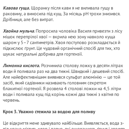
Кавова гуща.
Щоранку після кави я не виливала гущу в
раковину, а виносила під кущ. За місяць pH трохи знизився.
Дрібниця, але без витрат.
Хвойна мульча
. Попросила чоловіка Василя привезти з лісу
мішок перепрілої хвої — вкрила нею зону навколо куща
шаром у 5–7 сантиметрів. Хвоя поступово розкладається й
підкислює ґрунт. Це чудовий органічний спосіб для тих, хто
шукає натуральні добрива для гортензії.
Лимонна кислота.
Розчинила столову ложку в десяти літрах
води й поливала раз на два тижні. Швидкий і дешевий спосіб.
Але найефективнішим виявився сульфат алюмінію — це той
засіб, який садівники називають головним секретом
блакитної гортензії. Я розвела 4 столові ложки на 4,5 літри
води і поливала кущ під корінь кожні два тижні з квітня по
червень.
Крок 3. Уважно стежила за водою для поливу
Це відкриття мене здивувало найбільше. Виявляється, вода з-
під крана містить хлор і вапно, які ощелачують ґрунт і зводять