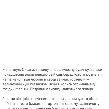
Мене звуть Оксана, і я живу в невеличкому будинку, де вже
понад десять років плекаю свій сад. Серед усього розмаїття
квітів найбільше любові в серці займає гортензія —
величезний кущ під вікном, який я колись отримала від
сусідки Марʼяни Петрівни у вигляді маленького живця.
Роками він цвів насиченим рожевим, але минулого літа я
побачила фото блакитної гортензії в одному садівничому
блозі — і серце защеміло від бажання мати саме таку.