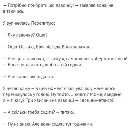
— Потрібно прибрати цю лавочку! — заявляє вона, не
вітаючись.
Я зупинилась. Перепитую:
— Яку лавочку? Оцю?
— Оцю. Ось цю, біля під’їзду. Вона заважає.
— Але це ж лавочка, — кажу я, намагаючись зберігати спокій.
— Вона тут для того, щоб на ній сиділи.
— Але вони сидять довго.
Я чесно кажу — в цей момент я відчула, як у мене щось
перемкнулось у голові. Ну тобто… довго? Може, введемо
ліміт часу? Три хвилини на лавочці — і все, виметайся?
— А скільки треба сидіти? — питаю.
— Ну не знаю. Але вони сидять тут годинами.