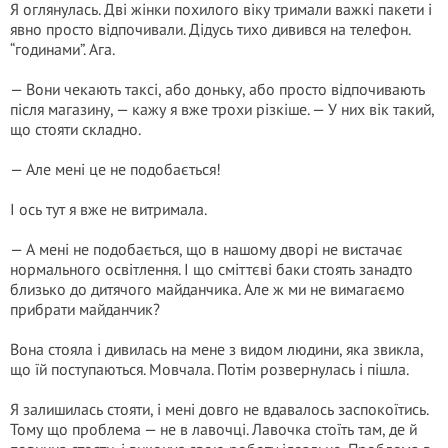
Я оглянулась. Дві жінки похилого віку тримали важкі пакети і
явно просто відпочивали. Дідусь тихо дивився на телефон.
“годинами”. Ага.
— Вони чекають таксі, або доньку, або просто відпочивають
після магазину, — кажу я вже трохи різкіше. — У них вік такий,
що стояти складно.
— Але мені це не подобається!
І ось тут я вже не витримала.
— А мені не подобається, що в нашому дворі не вистачає
нормального освітлення. І що сміттєві баки стоять занадто
близько до дитячого майданчика. Але ж ми не вимагаємо
прибрати майданчик?
Вона стояла і дивилась на мене з видом людини, яка звикла,
що їй поступаються. Мовчала. Потім розвернулась і пішла.
Я залишилась стояти, і мені довго не вдавалось заспокоїтись.
Тому що проблема — не в лавочці. Лавочка стоїть там, де й