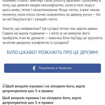
повинна стояти, і виконує свою роботу ідеально. Проблема в
тому, що деяким людям некомфортно, коли в полі зору є
щось живе, тепле і незаплановане. Якщо чесно, я вже чекаю
моменту, коли хтось почне скаржитись на дверну ручку — бо
за неї беруться всі і занадто часто.
Знаєте, що найдивніше? Ця сусідка точно має вдома диван.
Сидить на ньому годинами — і ніхто ж не вимагає його
прибрати. А ви як думаєте — лавочка біля під’їзду це зручність
чи вічне джерело конфліктів із сусідами?
БУЛО ЦІКАВО? РОЗКАЖІТЬ ПРО ЦЕ ДРУЗЯМ!
Поділитися в Facebook
Щоб випрати пуховик і не зіпсувати його, варто
дотримуватися цих 3-х правил