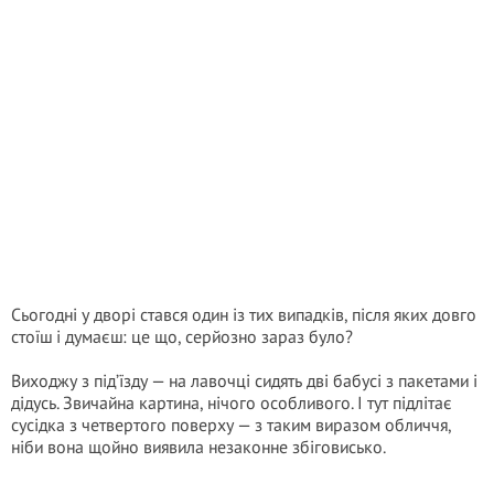
Сьогодні у дворі стався один із тих випадків, після яких довго
стоїш і думаєш: це що, серйозно зараз було?
Виходжу з під’їзду — на лавочці сидять дві бабусі з пакетами і
дідусь. Звичайна картина, нічого особливого. І тут підлітає
сусідка з четвертого поверху — з таким виразом обличчя,
ніби вона щойно виявила незаконне збіговисько.