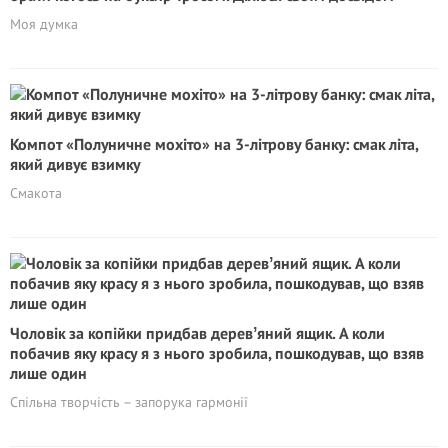
Моя думка
Компот «Полуничне мохiто» на 3-літрову банку: смак літа,
який дивує взимку
Смакота
Чоловік за копійки придбав деревʼяний ящик. А коли
побачив яку красу я з нього зробила, пошкодував, що взяв
лише один
Спільна творчість – запорука гармонії