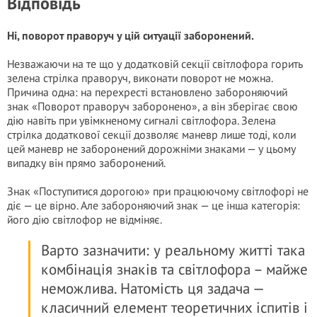
Відповідь
Ні, поворот праворуч у цій ситуації заборонений.
Незважаючи на те що у додатковій секції світлофора горить
зелена стрілка праворуч, виконати поворот не можна.
Причина одна: на перехресті встановлено забороняючий
знак «Поворот праворуч заборонено», а він зберігає свою
дію навіть при увімкненому сигналі світлофора. Зелена
стрілка додаткової секції дозволяє маневр лише тоді, коли
цей маневр не заборонений дорожніми знаками — у цьому
випадку він прямо заборонений.
Знак «Поступитися дорогою» при працюючому світлофорі не
діє — це вірно. Але забороняючий знак — це інша категорія:
його дію світлофор не відміняє.
Варто зазначити: у реальному житті така
комбінація знаків та світлофора – майже
неможлива. Натомість ця задача —
класичний елемент теоретичних іспитів і