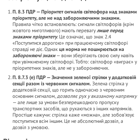
П. 8.3 ПДР — Пріоритет сигналів світлофора над знаками
пріоритету, але не над забороняючими знаками.
Правила чітко встановлюють: сигнали світлофорів (крім
жовтого миготливого) мають перевагу
лише перед
знаками пріоритету
. Це означає, що знак 2.4
«Поступитися дорогою» при працюючому світлофорі
справді не діє. Однак
ця норма не поширюється на
забороняючі знаки
— вони зберігають свою силу навіть
при увімкненому світлофорі. Тобто: світлофор «виграє» у
пріоритетних знаків, але не у забороняючих.
П. 8.7.3 (е) ПДР — Значення зеленої стрілки у додатковій
секції разом із червоним сигналом.
Зелена стрілка у
додатковій секції, що горить одночасно з червоним
основним сигналом,
дозволяє рух у вказаному напрямку
— але лише за умови безперешкодного пропуску
транспортних засобів, що рухаються з інших напрямків.
Простіше кажучи: стрілка каже «можна», але зобов’язує
поступитися всім іншим. Це не абсолютний дозвіл, а
дозвіл з умовою.