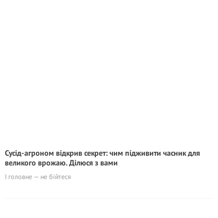
Сусід-агроном відкрив секрет: чим підживити часник для
великого врожаю. Ділюся з вами
І головне — не бійтеся