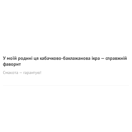
У моїй родині ця кабачково-баклажанова ікра — справжній
фаворит
Смакота — гарантую!