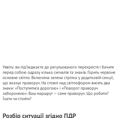
Уявіть: ви під’їжджаєте до регульованого перехрестя і бачите
перед собою одразу кілька сигналів та знаків. Горить червоне
основне світло. Включена зелена стрілка у додатковій секції,
що вказує праворуч. На стовпі над світлофором висять два
знаки: «Поступитися дорогою» і «Поворот праворуч
заборонено». Ваш маршрут — саме праворуч. Що робити?
Їхати чи стояти?
Розбір ситуації згідно ПДР