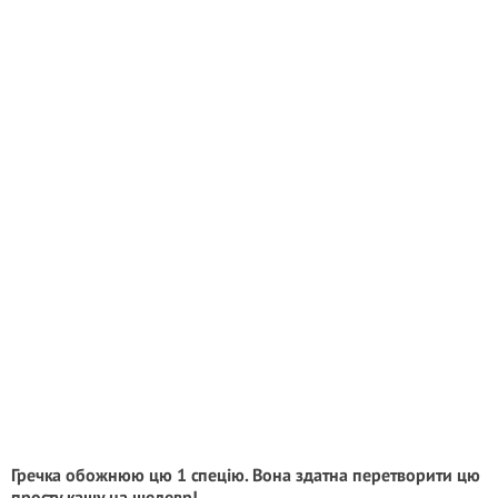
Гречка обожнюю цю 1 спецію. Вона здатна перетворити цю
просту кашу на шедевр!