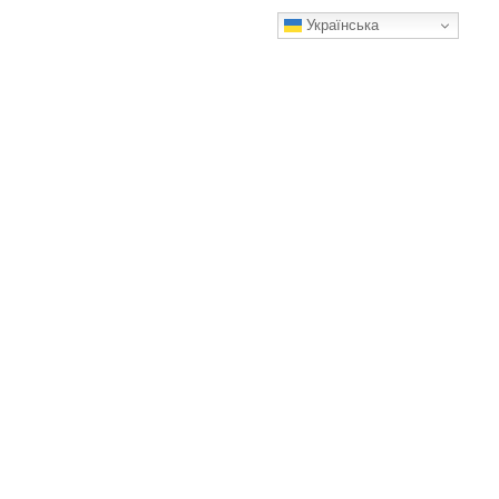
Українська
Жовтіє часник? Я врятувала свій урожай простим способом
Головне — регулярність