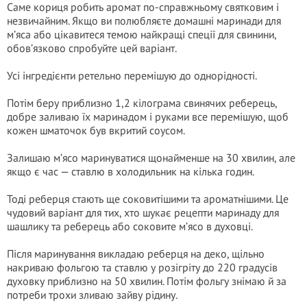
Саме кориця робить аромат по-справжньому святковим і
незвичайним. Якщо ви полюбляєте домашні маринади для
м’яса або цікавитеся темою найкращі спеції для свинини,
обов’язково спробуйте цей варіант.
Усі інгредієнти ретельно перемішую до однорідності.
Потім беру приблизно 1,2 кілограма свинячих реберець,
добре заливаю їх маринадом і руками все перемішую, щоб
кожен шматочок був вкритий соусом.
Залишаю м’ясо маринуватися щонайменше на 30 хвилин, але
якщо є час — ставлю в холодильник на кілька годин.
Тоді реберця стають ще соковитішими та ароматнішими. Це
чудовий варіант для тих, хто шукає рецепти маринаду для
шашлику та реберець або соковите м’ясо в духовці.
Після маринування викладаю реберця на деко, щільно
накриваю фольгою та ставлю у розігріту до 220 градусів
духовку приблизно на 50 хвилин. Потім фольгу знімаю й за
потреби трохи зливаю зайву рідину.