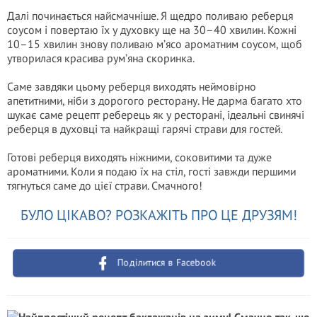
Далі починається найсмачніше. Я щедро поливаю реберця
соусом і повертаю їх у духовку ще на 30–40 хвилин. Кожні
10–15 хвилин знову поливаю м’ясо ароматним соусом, щоб
утворилася красива рум’яна скоринка.
Саме завдяки цьому реберця виходять неймовірно
апетитними, ніби з дорогого ресторану. Не дарма багато хто
шукає саме рецепт реберець як у ресторані, ідеальні свинячі
реберця в духовці та найкращі гарячі страви для гостей.
Готові реберця виходять ніжними, соковитими та дуже
ароматними. Коли я подаю їх на стіл, гості завжди першими
тягнуться саме до цієї страви. Смачного!
БУЛО ЦІКАВО? РОЗКАЖІТЬ ПРО ЦЕ ДРУЗЯМ!
Поділитися в Facebook