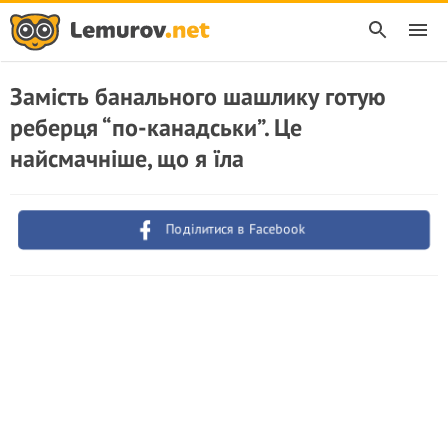
Замість банального шашлику готую
реберця “по-канадськи”. Це
найсмачніше, що я їла
Поділитися в Facebook