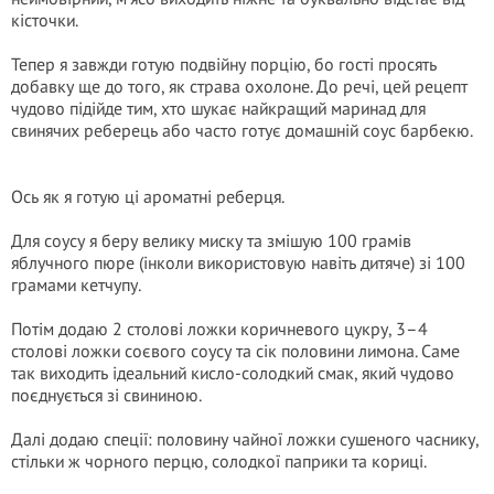
кісточки.
Тепер я завжди готую подвійну порцію, бо гості просять
добавку ще до того, як страва охолоне. До речі, цей рецепт
чудово підійде тим, хто шукає найкращий маринад для
свинячих реберець або часто готує домашній соус барбекю.
Ось як я готую ці ароматні реберця.
Для соусу я беру велику миску та змішую 100 грамів
яблучного пюре (інколи використовую навіть дитяче) зі 100
грамами кетчупу.
Потім додаю 2 столові ложки коричневого цукру, 3–4
столові ложки соєвого соусу та сік половини лимона. Саме
так виходить ідеальний кисло-солодкий смак, який чудово
поєднується зі свининою.
Далі додаю спеції: половину чайної ложки сушеного часнику,
стільки ж чорного перцю, солодкої паприки та кориці.