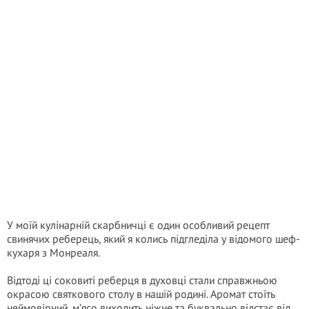
У моїй кулінарній скарбничці є один особливий рецепт
свинячих реберець, який я колись підгледіла у відомого шеф-
кухаря з Монреаля.
Відтоді ці соковиті реберця в духовці стали справжньою
окрасою святкового столу в нашій родині. Аромат стоїть
неймовірний, м’ясо виходить ніжне та буквально відстає від