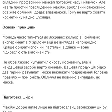
складний професійний мейкап потребує часу і навичок. Але
навіть простий повсякденний макіяж, зроблений самостійно,
освіжає обличчя і додає впевненості. Тому не варто ховати
косметичку на дно шухляди.
Основні принципи
Молодь часто тягнеться до яскравих кольорів і сміливих
експериментів. У зрілому віці це виглядає неприродно.
Краще обирати спокійні пастельні відтінки — вони
підкреслюють витонченість.
Не обов’язково купувати люксову косметику, але й
найдешевші засоби варто оминати. Дешева продукція рідко
дає гарний результат і може викликати подразнення. Головне
правило — помірність. Обличчя не повинно виглядати, як
маска.
Підготовка шкіри
Макіяж добре лягає лише на підготовлену, зволожену шкіру.