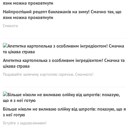
Найпростіший рецепт баклажанів на зиму! Смачно так, що
язик можна проковтнути
Смакота
Апетитна картопелька з особливим інгредієнтом! Смачна та
цікава страва
Подавайте запечену картоплю гарячою. Смачного!
Більше ніколи не виливаю олійку від шпротів: показую, що я
з неї готую
Готуйте з задоволенням!