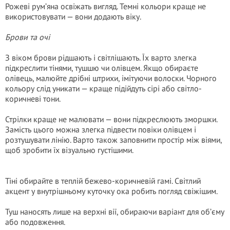
Рожеві рум’яна освіжать вигляд. Темні кольори краще не
використовувати — вони додають віку.
Брови та очі
З віком брови рідшають і світлішають. Їх варто злегка
підкреслити тінями, тушшю чи олівцем. Якщо обираєте
олівець, малюйте дрібні штрихи, імітуючи волоски. Чорного
кольору слід уникати — краще підійдуть сірі або світло-
коричневі тони.
Стрілки краще не малювати — вони підкреслюють зморшки.
Замість цього можна злегка підвести повіки олівцем і
розтушувати лінію. Варто також заповнити простір між віями,
щоб зробити їх візуально густішими.
Тіні обирайте в теплій бежево-коричневій гамі. Світлий
акцент у внутрішньому куточку ока робить погляд свіжішим.
Туш наносять лише на верхні вії, обираючи варіант для об’єму
або подовження.