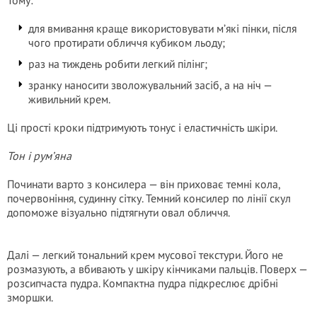
Тому:
для вмивання краще використовувати м’які пінки, після
чого протирати обличчя кубиком льоду;
раз на тиждень робити легкий пілінг;
зранку наносити зволожувальний засіб, а на ніч —
живильний крем.
Ці прості кроки підтримують тонус і еластичність шкіри.
Тон і рум’яна
Починати варто з консилера — він приховає темні кола,
почервоніння, судинну сітку. Темний консилер по лінії скул
допоможе візуально підтягнути овал обличчя.
Далі — легкий тональний крем мусової текстури. Його не
розмазують, а вбивають у шкіру кінчиками пальців. Поверх —
розсипчаста пудра. Компактна пудра підкреслює дрібні
зморшки.