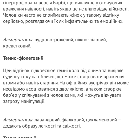
гіпертрофована версія Барбі, що викликає у оточуючих
враження наївності, навіть якщо це не відповідає дійсності.
Чоловіки часто не сприймають жінок у такому відтінку
серйозно, розглядаючи їх як інфантильних та емоційних.
Альтернатива
: пудрово-рожевий, ніжно-ліловий,
креветковий.
Темно-фіолетовий
Цей відтінок підкреслює темні кола під очима та виділяє
судинну сітку на обличчі, що може створювати враження
втоми або навіть старіння. На офіційних зустрічах він може
несвідомо асоціюватися з дволикістю, а також створює
бар’єр у спілкуванні з чоловіками, які можуть відчувати
загрозу маніпуляції.
Альтернатива
: лавандовий, фіалковий, цикламеновий —
додають образу легкості та свіжості.