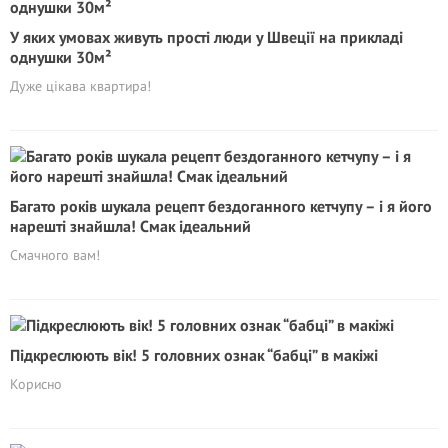
У яких умовах живуть прості люди у Швеції на прикладі
однушки 30м²
Дуже цікава квартира!
Багато років шукала рецепт бездоганного кетчупу – і я його
нарешті знайшла! Смак ідеальний
Смачного вам!
Підкреслюють вік! 5 головних ознак “бaбцi” в макіжі
Корисно