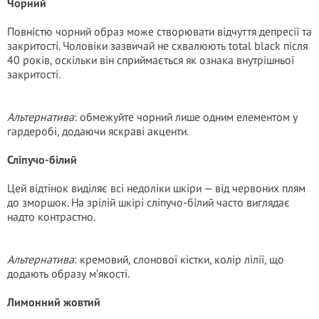
Чорний
Повністю чорний образ може створювати відчуття депресії та
закритості. Чоловіки зазвичай не схвалюють total black після
40 років, оскільки він сприймається як ознака внутрішньої
закритості.
Альтернатива
: обмежуйте чорний лише одним елементом у
гардеробі, додаючи яскраві акценти.
Сліпучо-білий
Цей відтінок виділяє всі недоліки шкіри — від червоних плям
до зморшок. На зрілій шкірі сліпучо-білий часто виглядає
надто контрастно.
Альтернатива
: кремовий, слонової кістки, колір лілії, що
додають образу м’якості.
Лимонний жовтий