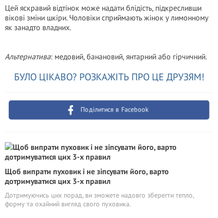
Цей яскравий відтінок може надати блідість, підкресливши
вікові зміни шкіри. Чоловіки сприймають жінок у лимонному
як занадто владних.
Альтернатива
: медовий, банановий, янтарний або гірчичний.
БУЛО ЦІКАВО? РОЗКАЖІТЬ ПРО ЦЕ ДРУЗЯМ!
Поділитися в Facebook
Щоб випрати пуховик і не зіпсувати його, варто
дотримуватися цих 3-х правил
Дотримуючись цих порад, ви зможете надовго зберегти тепло,
форму та охайний вигляд свого пуховика.