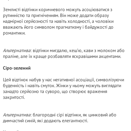
Землисті відтінки коричневого можуть асоціюватися з
рутинністю та пригніченням. Він може додати образу
надмірної серйозності та навіть холодності, а чоловіки
вважають його символом прагматизму і байдужості до
романтики.
Альтернатива
: відтінки мигдалю, кеш’ю, кави з молоком або
праліне, але їх краще розбавляти яскравішими акцентами.
Сіро-зелений
Цей відтінок набув у нас негативної асоціації, символізуючи
буденність і навіть смуток. Жінки у ньому можуть виглядати
занадто серйозно та суворо, що створює враження
закритості.
Альтернатива
: благородні сірі відтінки, як цинковий або
димчастий синій, які додають елегантності.