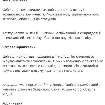
Темно-зелений
Цей колір може кидати тьмяний відтінок на шкіру і
асоціюється з замкненістю. Чоловіки іноді сприймають його
як прояв небажання до стосунків.
Альтернатива
: м’ятний — ніжний і освіжаючий, а смарагдовий
— елегантний, символізує багатство внутрішнього світу.
Яскраво-оранжевий
Цей відтінок більше підходить для молоді, бо символізує
імпульсивність та егоцентризм. Жінки у вогненно-оранжевому
виглядають як ті, хто не схильні до компромісів, а чоловіки
можуть відчувати в ньому надмірність і нещирість.
Альтернатива
: персиковий — універсальний для комбінацій з
іншими відтінками. Якщо потрібен глибший колір, оберіть
мідний.
Коричневий