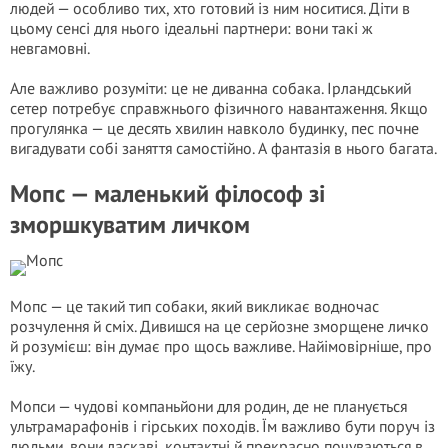
людей — особливо тих, хто готовий із ним носитися. Діти в
цьому сенсі для нього ідеальні партнери: вони такі ж
невгамовні.
Але важливо розуміти: це не диванна собака. Ірландський
сетер потребує справжнього фізичного навантаження. Якщо
прогулянка — це десять хвилин навколо будинку, пес почне
вигадувати собі заняття самостійно. А фантазія в нього багата.
Мопс — маленький філософ зі
зморшкуватим личком
Мопс — це такий тип собаки, який викликає водночас
розчулення й сміх. Дивишся на це серйозне зморщене личко
й розумієш: він думає про щось важливе. Найімовірніше, про
їжу.
Мопси — чудові компаньйони для родин, де не планується
ультрамарафонів і гірських походів. Їм важливо бути поруч із
людьми, вони ласкаві, контактні й прекрасно почуваються в