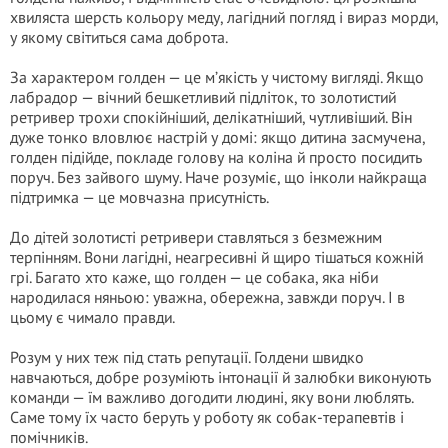
хвиляста шерсть кольору меду, лагідний погляд і вираз морди,
у якому світиться сама доброта.
За характером голден — це м’якість у чистому вигляді. Якщо
лабрадор — вічний бешкетливий підліток, то золотистий
ретривер трохи спокійніший, делікатніший, чутливіший. Він
дуже тонко вловлює настрій у домі: якщо дитина засмучена,
голден підійде, покладе голову на коліна й просто посидить
поруч. Без зайвого шуму. Наче розуміє, що інколи найкраща
підтримка — це мовчазна присутність.
До дітей золотисті ретривери ставляться з безмежним
терпінням. Вони лагідні, неагресивні й щиро тішаться кожній
грі. Багато хто каже, що голден — це собака, яка ніби
народилася няньою: уважна, обережна, завжди поруч. І в
цьому є чимало правди.
Розум у них теж під стать репутації. Голдени швидко
навчаються, добре розуміють інтонації й залюбки виконують
команди — їм важливо догодити людині, яку вони люблять.
Саме тому їх часто беруть у роботу як собак-терапевтів і
помічників.