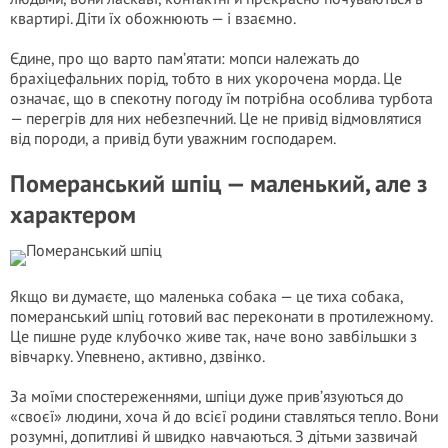
квартирі. Діти їх обожнюють — і взаємно.
Єдине, про що варто пам’ятати: мопси належать до
брахіцефальних порід, тобто в них укорочена морда. Це
означає, що в спекотну погоду їм потрібна особлива турбота
— перегрів для них небезпечний. Це не привід відмовлятися
від породи, а привід бути уважним господарем.
Померанський шпіц — маленький, але з
характером
Якщо ви думаєте, що маленька собака — це тиха собака,
померанський шпіц готовий вас переконати в протилежному.
Це пишне руде клубочко живе так, наче воно завбільшки з
вівчарку. Упевнено, активно, дзвінко.
За моїми спостереженнями, шпіци дуже прив’язуються до
«своєї» людини, хоча й до всієї родини ставляться тепло. Вони
розумні, допитливі й швидко навчаються. З дітьми зазвичай