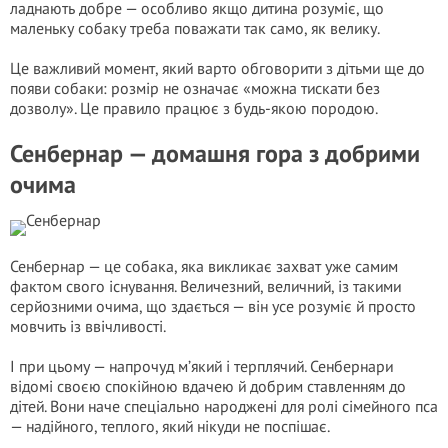
ладнають добре — особливо якщо дитина розуміє, що
маленьку собаку треба поважати так само, як велику.
Це важливий момент, який варто обговорити з дітьми ще до
появи собаки: розмір не означає «можна тискати без
дозволу». Це правило працює з будь-якою породою.
Сенбернар — домашня гора з добрими
очима
Сенбернар — це собака, яка викликає захват уже самим
фактом свого існування. Величезний, величний, із такими
серйозними очима, що здається — він усе розуміє й просто
мовчить із ввічливості.
І при цьому — напрочуд м’який і терплячий. Сенбернари
відомі своєю спокійною вдачею й добрим ставленням до
дітей. Вони наче спеціально народжені для ролі сімейного пса
— надійного, теплого, який нікуди не поспішає.