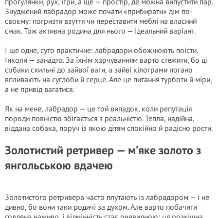
прогулянки, рух, ігри, а ще — простір, де можна випустити пар.
Знуджений лабрадор може почати «прибирати» дім по-
своєму: погризти взуття чи переставити меблі на власний
смак. Тож активна родина для нього — ідеальний варіант.
І ще одне, суто практичне: лабрадори обожнюють поїсти.
Інколи — занадто. За їхнім харчуванням варто стежити, бо ці
собаки схильні до зайвої ваги, а зайві кілограми погано
впливають на суглоби й серце. Але це питання турботи й міри,
а не привід вагатися.
Як на мене, лабрадор — це той випадок, коли репутація
породи повністю збігається з реальністю. Тепла, надійна,
віддана собака, поруч із якою дітям спокійно й радісно рости.
Золотистий ретривер — м’яке золото з
янгольською вдачею
Золотистого ретривера часто плутають із лабрадором — і не
дивно, бо вони таки родичі за духом. Але варто побачити
голдена наживо, і відмінність стає очевидною: ця розкішна