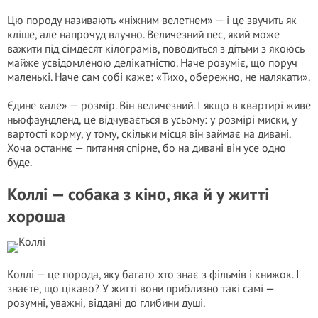
Цю породу називають «ніжним велетнем» — і це звучить як
кліше, але напрочуд влучно. Величезний пес, який може
важити під сімдесят кілограмів, поводиться з дітьми з якоюсь
майже усвідомленою делікатністю. Наче розуміє, що поруч
маленькі. Наче сам собі каже: «Тихо, обережно, не налякати».
Єдине «але» — розмір. Він величезний. І якщо в квартирі живе
ньюфаундленд, це відчувається в усьому: у розмірі миски, у
вартості корму, у тому, скільки місця він займає на дивані.
Хоча останнє — питання спірне, бо на дивані він усе одно
буде.
Коллі — собака з кіно, яка й у житті
хороша
Коллі — це порода, яку багато хто знає з фільмів і книжок. І
знаєте, що цікаво? У житті вони приблизно такі самі —
розумні, уважні, віддані до глибини душі.