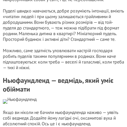
Пуделі швидко навчаються, добре розуміють інтонації, вміють
«читати» людей і при цьому залишаються грайливими й
добродушними. Вони бувають різних розмірів — від той-
пуделя до стандартного, — тож можна підібрати під формат
родини. Маленька дитина в квартирі? Мініатюрний пудель.
Просторий будинок і активні діти? Стандартний — саме те.
Можливо, саме здатність уловлювати настрій господаря
робить пуделів такими популярними в родинах. Вони наче
підлаштовуються: коли треба — веселі й галасливі, коли треба
— тихі й ніжні.
Ньюфаундленд — ведмідь, який уміє
обіймати
Якщо ви ніколи не бачили ньюфаундленда наживо — уявіть
собі ведмедя. Додайте йому лагідні очі, оксамитові вуха й
абсолютний спокій. Ось це і є ньюфаундленд.