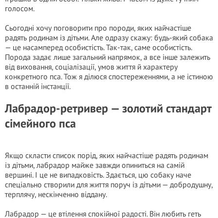
голосом.
Сьогодні хочу поговорити про породи, яких найчастіше
радять родинам із дітьми. Але одразу скажу: будь-який собака
— це насамперед особистість. Так-так, саме особистість.
Порода задає лише загальний напрямок, а все інше залежить
від виховання, соціалізації, умов життя й характеру
конкретного пса. Тож я ділюся спостереженнями, а не істиною
в останній інстанції.
Лабрадор-ретривер — золотий стандарт
сімейного пса
Якщо скласти список порід, яких найчастіше радять родинам
із дітьми, лабрадор майже завжди опиниться на самій
вершині. І це не випадковість. Здається, цю собаку наче
спеціально створили для життя поруч із дітьми — добродушну,
терплячу, нескінченно віддану.
Лабрадор — це втілення спокійної радості. Він любить геть