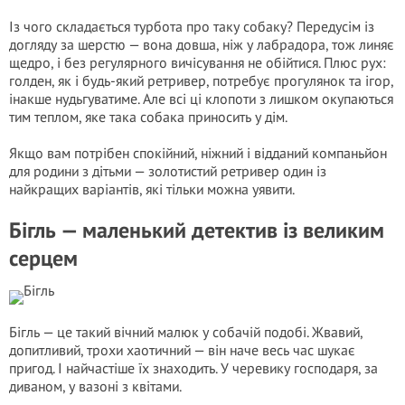
Із чого складається турбота про таку собаку? Передусім із
догляду за шерстю — вона довша, ніж у лабрадора, тож линяє
щедро, і без регулярного вичісування не обійтися. Плюс рух:
голден, як і будь-який ретривер, потребує прогулянок та ігор,
інакше нудьгуватиме. Але всі ці клопоти з лишком окупаються
тим теплом, яке така собака приносить у дім.
Якщо вам потрібен спокійний, ніжний і відданий компаньйон
для родини з дітьми — золотистий ретривер один із
найкращих варіантів, які тільки можна уявити.
Бігль — маленький детектив із великим
серцем
Бігль — це такий вічний малюк у собачій подобі. Жвавий,
допитливий, трохи хаотичний — він наче весь час шукає
пригод. І найчастіше їх знаходить. У черевику господаря, за
диваном, у вазоні з квітами.