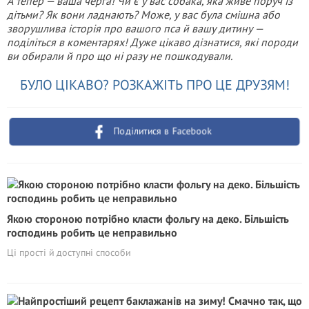
А тепер — ваша черга! Чи є у вас собака, яка живе поруч із
дітьми? Як вони ладнають? Може, у вас була смішна або
зворушлива історія про вашого пса й вашу дитину —
поділіться в коментарях! Дуже цікаво дізнатися, які породи
ви обирали й про що ні разу не пошкодували.
БУЛО ЦІКАВО? РОЗКАЖІТЬ ПРО ЦЕ ДРУЗЯМ!
Поділитися в Facebook
Якою стороною потрібно класти фольгу на деко. Більшість
господинь робить це неправильно
Ці прості й доступні способи