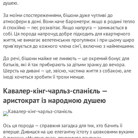
душею.
За моїми спостереженнями, бішони дуже чутливі до
атмосфери в домі. Вони наче барометри: якщо в родині тепло
й спокійно — пес розквітає. Якщо напруга — замикається в
собі. Ця порода напрочуд добре підходить для квартирного
життя, не вимагає велетенських прогулянок і при цьому щиро
прив’язується до кожного члена сім’ї, включно з найменшими.
До речі, бішони майже не линяють — це окремий бонус для
батьків, які й так прибирають за дітьми зранку до вечора.
Шерсть на дивані — це, звісно, частина життя з собакою, але
іноді хочеться зробити її трохи менше.
Кавалер-кінг-чарльз-спанієль —
аристократ із народною душею
Ось ця порода — справжня загадка для тих, хто бачить її
вперше. Дивишся на цю елегантну істоту з шовковими вухами
й думаєш: «Ну явно якась примхлива панянка».