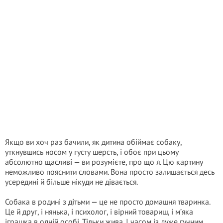
Якщо ви хоч раз бачили, як дитина обіймає собаку,
уткнувшись носом у густу шерсть, і обоє при цьому
абсолютно щасливі — ви розумієте, про що я. Цю картину
неможливо пояснити словами. Вона просто залишається десь
усередині й більше нікуди не дівається.
Собака в родині з дітьми — це не просто домашня тваринка.
Це й друг, і нянька, і психолог, і вірний товариш, і м’яка
іграшка в одній особі. Тільки жива. І часом із дуже гучним