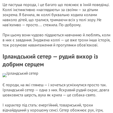
Це пастуша порода, і це багато що пояснює в їхній поведінці.
Коллі інстинктивно «наглядають» за своїми — за дітьми
зокрема. Я бачила, як коллі буквально ходила колами
навколо дітей, що гралися, тримаючи всіх у полі зору. Не
нав’язливо — просто… стежила. По-доброму.
При цьому вони чудово піддаються навчанню й люблять, коли
в них є завдання. Знуджена коллі — це вже трохи інша історія,
тож розумове навантаження й прогулянки обов’язкові.
Ірландський сетер — рудий вихор із
добрим серцем
Є породи, на які глянеш — і хочеться усміхнутися просто так.
Ірландський сетер — одна з них. Яскравий рудий окрас, довга
шовковиста шерсть, вуха як крила — це собака-свято.
І характер під стать: енергійний, товариський, трохи
відчайдушний у хорошому сенсі. Сетер обожнює рух, ігри,