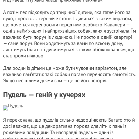
А потім пес підходить до трирічної дитини, яка тягне його за
вухо, і просто… терпляче стоїть. І дивиться з таким виразом,
що хочеться перепросити перед ним особисто. Кавалери —
одні з найм’якших і найприязніших собак, яких я зустрічала. Їм
важливо бути поруч із людиною. Не просто в одній квартирі
— саме поруч. Вони ходитимуть за вами по всьому дому,
лягатимуть біля ніг і дивитимуться з таким обожнюванням, що
стає трохи ніяково.
Для родин із дітьми це може бути чудовим варіантом, але
важливо пам’ятати: такі собаки погано переносять самотність.
Якщо пес цілими днями сам — це не його історія.
Пудель — геній у кучерях
Я переконана, що пуделів сильно недооцінюють. Багато хто й
досі вважає, що це декоративна порода для літніх пань із
рожевими повідцями. Та насправді пудель — один із
найрозумніших собак у світі, і це не перебільшення.