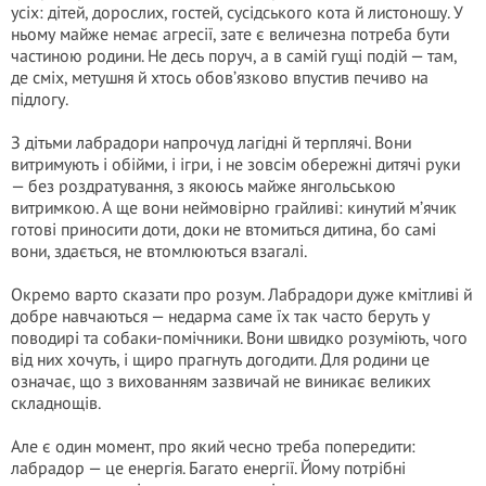
усіх: дітей, дорослих, гостей, сусідського кота й листоношу. У
ньому майже немає агресії, зате є величезна потреба бути
частиною родини. Не десь поруч, а в самій гущі подій — там,
де сміх, метушня й хтось обов’язково впустив печиво на
підлогу.
З дітьми лабрадори напрочуд лагідні й терплячі. Вони
витримують і обійми, і ігри, і не зовсім обережні дитячі руки
— без роздратування, з якоюсь майже янгольською
витримкою. А ще вони неймовірно грайливі: кинутий м’ячик
готові приносити доти, доки не втомиться дитина, бо самі
вони, здається, не втомлюються взагалі.
Окремо варто сказати про розум. Лабрадори дуже кмітливі й
добре навчаються — недарма саме їх так часто беруть у
поводирі та собаки-помічники. Вони швидко розуміють, чого
від них хочуть, і щиро прагнуть догодити. Для родини це
означає, що з вихованням зазвичай не виникає великих
складнощів.
Але є один момент, про який чесно треба попередити:
лабрадор — це енергія. Багато енергії. Йому потрібні