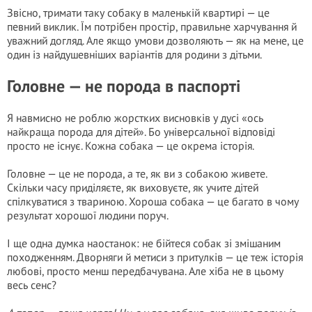
Звісно, тримати таку собаку в маленькій квартирі — це
певний виклик. Їм потрібен простір, правильне харчування й
уважний догляд. Але якщо умови дозволяють — як на мене, це
один із найдушевніших варіантів для родини з дітьми.
Головне — не порода в паспорті
Я навмисно не роблю жорстких висновків у дусі «ось
найкраща порода для дітей». Бо універсальної відповіді
просто не існує. Кожна собака — це окрема історія.
Головне — це не порода, а те, як ви з собакою живете.
Скільки часу приділяєте, як виховуєте, як учите дітей
спілкуватися з твариною. Хороша собака — це багато в чому
результат хорошої людини поруч.
І ще одна думка наостанок: не бійтеся собак зі змішаним
походженням. Дворняги й метиси з притулків — це теж історія
любові, просто менш передбачувана. Але хіба не в цьому
весь сенс?