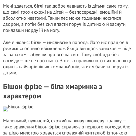
Мені здається, біглі так добре ладнають із дітьми саме тому,
що самі трохи схожі на дітей — безпосередні, емоційні й
абсолютно невтомні. Такий пес може годинами носитися
двором, а потім без сил впасти поруч із дитиною й заснути,
поклавши морду їй на ногу.
Але є нюанс: бігль — мисливська порода. Його ніс працює в
режимі «постійно ввімкнено». Якщо він щось занюхав — піде
за запахом, забувши про все на світі. Тому свобода без
нагляду — це не про нього. Зате за правильного виховання це
один із найчарівніших компаньйонів, яких я бачила поруч із
дітьми.
Бішон фрізе — біла хмаринка з
характером
Маленький, пухнастий, схожий на живу плюшеву іграшку —
таке враження бішон фрізе справляє з першого погляду. Але
за цією милотою ховається справжній життєлюб із тонкою