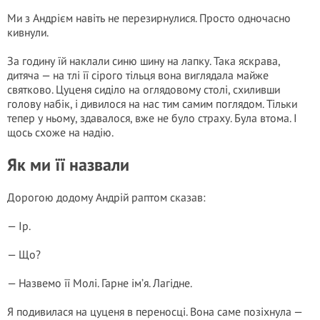
Ми з Андрієм навіть не перезирнулися. Просто одночасно
кивнули.
За годину їй наклали синю шину на лапку. Така яскрава,
дитяча — на тлі її сірого тільця вона виглядала майже
святково. Цуценя сиділо на оглядовому столі, схиливши
голову набік, і дивилося на нас тим самим поглядом. Тільки
тепер у ньому, здавалося, вже не було страху. Була втома. І
щось схоже на надію.
Як ми її назвали
Дорогою додому Андрій раптом сказав:
— Ір.
— Що?
— Назвемо її Молі. Гарне ім’я. Лагідне.
Я подивилася на цуценя в переносці. Вона саме позіхнула —