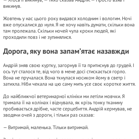
викинув.
Жовтень у нас цього року видався холодним і вологим. Ночі
вже опускалися до нуля. Я не хочу навіть думати, скільки вона
там пролежала. Скільки ночей чула кроки людей, які
проходили повз і не зупинялися.
Дорога, яку вона запам’ятає назавжди
Андрій зняв свою куртку, загорнув її та притиснув до грудей. І
ось тут сталося те, від чого в мене досі стискається горло.
Вона не пручалася. Вона ткнулася носиком йому в светр і
затихла. Ніби чекала на цю саму мить усе своє коротке життя.
До найближчої ветеринарної клініки ми летіли мовчки. Я
тримала її на колінах і відчувала, як крізь тонку тканину
пробивається дрібне, часте серцебиття. Андрій кермував, не
зводячи очей з дороги, і тільки раз сказав:
— Витримай, маленька. Тільки витримай.