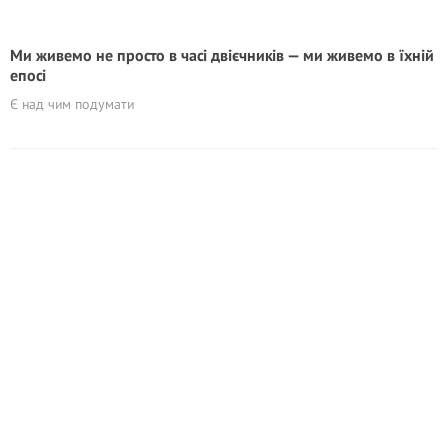
Ми живемо не просто в часі двієчників — ми живемо в їхній
епосі
Є над чим подумати