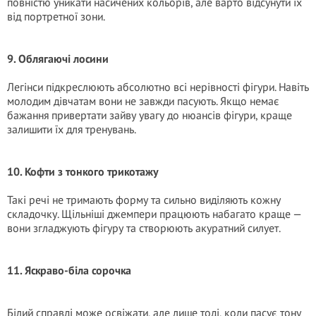
повністю уникати насичених кольорів, але варто відсунути їх
від портретної зони.
9. Облягаючі лосини
Легінси підкреслюють абсолютно всі нерівності фігури. Навіть
молодим дівчатам вони не завжди пасують. Якщо немає
бажання привертати зайву увагу до нюансів фігури, краще
залишити їх для тренувань.
10. Кофти з тонкого трикотажу
Такі речі не тримають форму та сильно виділяють кожну
складочку. Щільніші джемпери працюють набагато краще —
вони згладжують фігуру та створюють акуратний силует.
11. Яскраво-біла сорочка
Білий справді може освіжати, але лише тоді, коли пасує тону