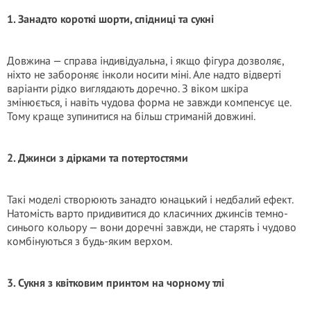
1. Занадто короткі шорти, спідниці та сукні
Довжина — справа індивідуальна, і якщо фігура дозволяє,
ніхто не забороняє інколи носити міні. Але надто відверті
варіанти рідко виглядають доречно. З віком шкіра
змінюється, і навіть чудова форма не завжди компенсує це.
Тому краще зупинитися на більш стриманій довжині.
2. Джинси з дірками та потертостями
Такі моделі створюють занадто юнацький і недбалий ефект.
Натомість варто придивитися до класичних джинсів темно-
синього кольору — вони доречні завжди, не старять і чудово
комбінуються з будь-яким верхом.
3. Сукня з квітковим принтом на чорному тлі