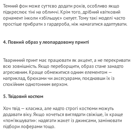
Темний фон може суттєво додати років, особливо якщо
підкреслює тіні на обличчі. Крім того, дрібний квітковий
орнамент інколи «збільшує» силует. Тому такі моделі часто
простіше прибрати з гардероба, ніж намагатися адаптувати.
4. Повний образ у леопардовому принті
Тваринний принт має працювати як акцент, а не перекривати
всю зовнішність. Якщо переборщити, образ стане занадто
агресивним. Краще обмежитися одним елементом —
наприклад, брюками чи аксесуарами, поєднавши їх із
спокійним однотонним верхом.
5. Твідовий костюм
Хоч твід — класика, але надто строгі костюми можуть
додавати віку. Якщо хочеться виглядати свіжіше, їх краще
«пом’якшувати»: надягати жакет із джинсами, замінювати
підбори лоферами тощо.