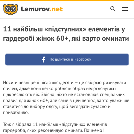
11 найбільш «підступних» елементів у
гардеробі жінок 60+, які варто оминати
Поділитися в Facebook
Носити певні речі після шістдесяти — це свідомо ризикувати
стилем, адже вони легко роблять образ недоглянутим і
підкреслюють вік. Звісно, ніхто не встановлює спеціальних
правил для жінок 60+, але саме в цей період варто уважніше
ставитися до вибору одягу, щоб виглядати сучасно й
привабливо.
Тож я зібрала 11 найбільш «підступних» елементів
гардероба, яких рекомендую оминати. Почнемо!