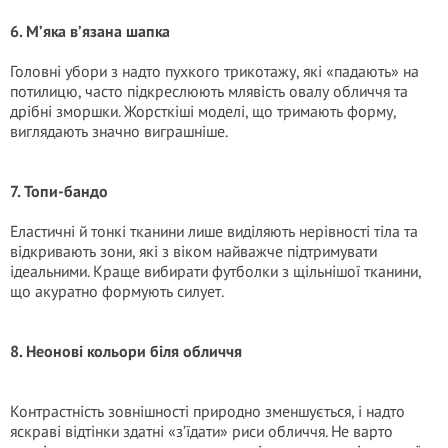
6. М’яка в’язана шапка
Головні убори з надто пухкого трикотажу, які «падають» на
потилицю, часто підкреслюють млявість овалу обличчя та
дрібні зморшки. Жорсткіші моделі, що тримають форму,
виглядають значно виграшніше.
7. Топи-бандо
Еластичні й тонкі тканини лише виділяють нерівності тіла та
відкривають зони, які з віком найважче підтримувати
ідеальними. Краще вибирати футболки з щільнішої тканини,
що акуратно формують силует.
8. Неонові кольори біля обличчя
Контрастність зовнішності природно зменшується, і надто
яскраві відтінки здатні «з’їдати» риси обличчя. Не варто