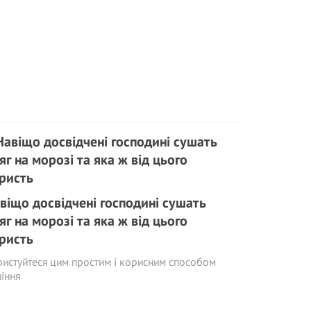
віщо досвідчені господині сушать
яг на морозі та яка ж від цього
ристь
истуйтеся цим простим і корисним способом
іння