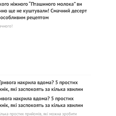
кого ніжного “Пташиного молока” ви
чно ще не куштували! Смачний десерт
 особливим рецептом
ачного!
ивога накрила вдома? 5 простих
хнік, які заспокоять за кілька хвилин
ілька простих прийомів, які можна зробити