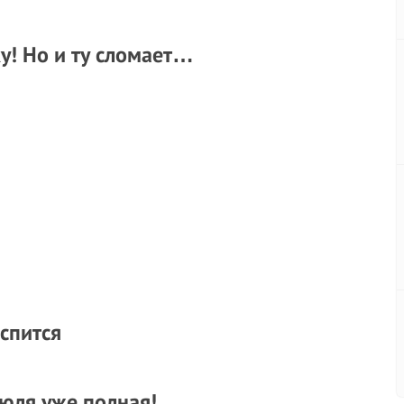
у! Но и ту сломает…
 спится
рюля уже полная!