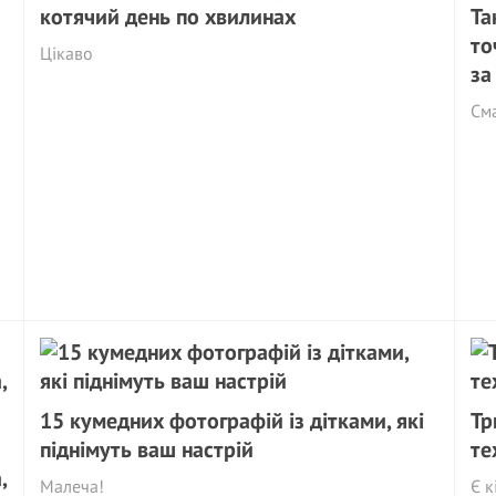
котячий день по хвилинах
Та
то
Цікаво
за
См
15 кумедних фотографій із дітками, які
Тр
піднімуть ваш настрій
те
,
Малеча!
Є к