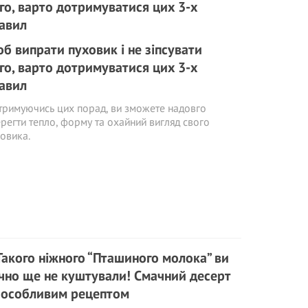
б випрати пуховик і не зіпсувати
го, варто дотримуватися цих 3-х
авил
римуючись цих порад, ви зможете надовго
регти тепло, форму та охайний вигляд свого
овика.