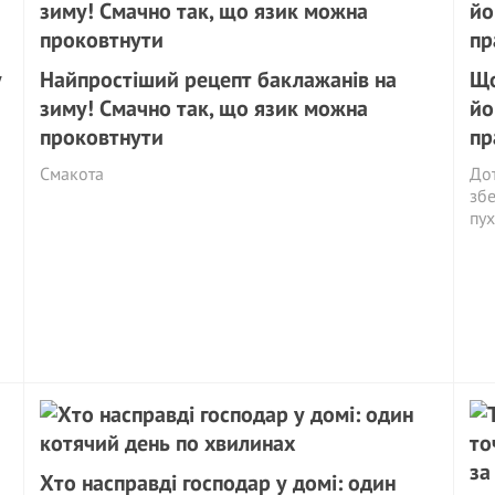
у
Найпростіший рецепт баклажанів на
Що
зиму! Смачно так, що язик можна
йо
проковтнути
пр
Смакота
Дот
збе
пух
Хто насправді господар у домі: один