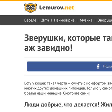
Веселе
Діти
Неймовірне
Музика
Зворуш
Зверушки, которые та
аж завидно!
Поділ
Есть у кошек такая черта – суметь с комфортом зас
многих других домашних питомцев. Только у самого
братья наши меньшие. Смотрите сами!
Люди добрые, что делается! Жи