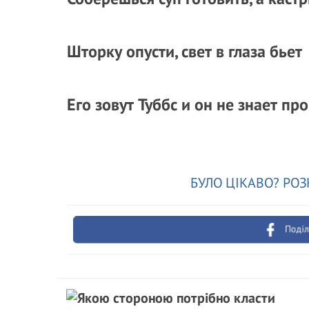
Шторку опусти, свет в глаза бьет
Его зовут Туббс и он не знает п
БУЛО ЦІКАВО? РОЗ
Поділ