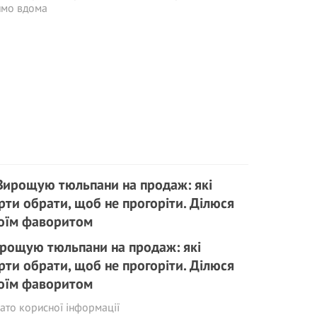
ямо вдома
рощую тюльпани на продаж: які
рти обрати, щоб не прогоріти. Ділюся
оїм фаворитом
ато корисної інформації