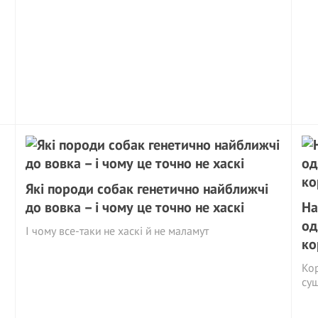
Які породи собак генетично найближчі
до вовка – і чому це точно не хаскі
На
од
І чому все-таки не хаскі й не маламут
ко
Кор
суш