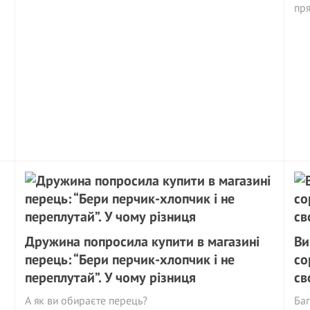
пр
Дружина попросила купити в магазині
Ви
перець: “Бери перчик-хлопчик і не
со
переплутай”. У чому різниця
св
А як ви обираєте перець?
Баг