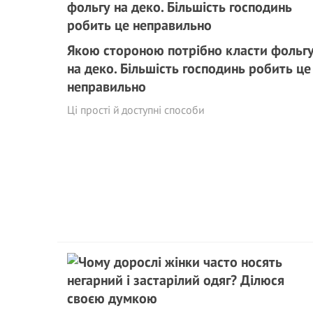
Якою стороною потрібно класти фольг
на деко. Більшість господинь робить це
неправильно
Ці прості й доступні способи