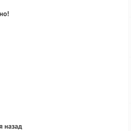
но!
!
я назад