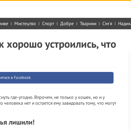
ливе
Мистецтво
Спорт
Добре
Тварини
Сім'я
Надих
к хорошо устроились, что
итися в Facebook
нуть где-угодно. Впрочем, не только у кошек, но и у
 человека нет и остается ему завидовать тому, что могут
лья лишили!