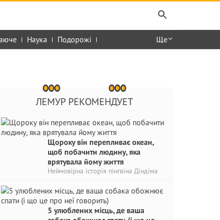
аюче
Наука
Подорожі
Ще
ЛЕМУР РЕКОМЕНДУЕТ
Щороку він перепливає океан,
щоб побачити людину, яка
врятувала йому життя
Неймовірна історія пінгвіна Діндіма
5 улюблених місць, де ваша