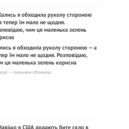
лись я обходила руколу стороною — а
пер їм мало не щодня. Розповідаю,
м ця маленька зелень корисна
акує — пальчики оближеш