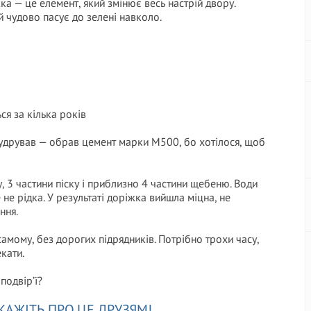
ка — це елемент, який змінює весь настрій двору.
 й чудово пасує до зелені навколо.
ся за кілька років
мудрував — обрав цемент марки М500, бо хотілося, щоб
 3 частини піску і приблизно 4 частини щебеню. Води
не рідка. У результаті доріжка вийшла міцна, не
ння.
амому, без дорогих підрядників. Потрібно трохи часу,
екати.
подвір’ї?
КАЖІТЬ ПРО ЦЕ ДРУЗЯМ!