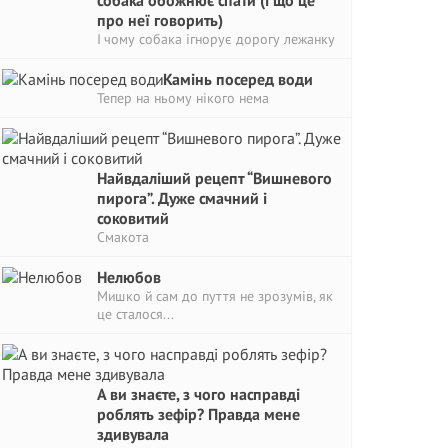
собака обожнює спати (і що це
про неї говорить)
І чому собака ігнорує дорогу лежанку
Камінь посеред води
Тепер на ньому нікого нема
Найвдаліший рецепт “Вишневого
пирога”. Дуже смачний і
соковитий
Смакота
Нелюбов
Мишко й сам до пуття не зрозумів, як
це сталося...
А ви знаєте, з чого насправді
роблять зефір? Правда мене
здивувала