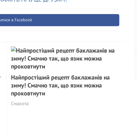
итися в Facebook
у
Найпростіший рецепт баклажанів на
зиму! Смачно так, що язик можна
проковтнути
Смакота