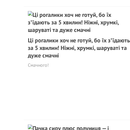
Ці рогалики хоч не готуй, бо їх зʼїдають
за 5 хвилин! Ніжні, хрумкі, шаруваті та
дуже смачні
Смачного!