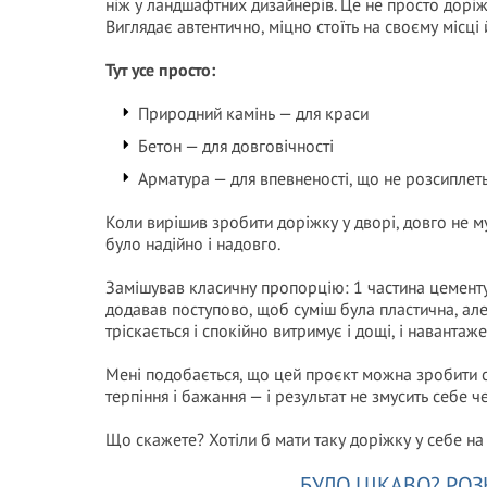
ніж у ландшафтних дизайнерів. Це не просто доріж
Виглядає автентично, міцно стоїть на своєму місці
Тут усе просто:
Природний камінь — для краси
Бетон — для довговічності
Арматура — для впевненості, що не розсиплеть
Коли вирішив зробити доріжку у дворі, довго не 
було надійно і надовго.
Замішував класичну пропорцію: 1 частина цементу,
додавав поступово, щоб суміш була пластична, але 
тріскається і спокійно витримує і дощі, і навантаже
Мені подобається, що цей проєкт можна зробити с
терпіння і бажання — і результат не змусить себе ч
Що скажете? Хотіли б мати таку доріжку у себе на 
БУЛО ЦІКАВО? РОЗ