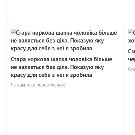
См
Стара норкова шапка чоловіка більше
че
не валяється без діла. Показую яку
См
красу для себе з неї я зробила
Як вам таке перевтілення?