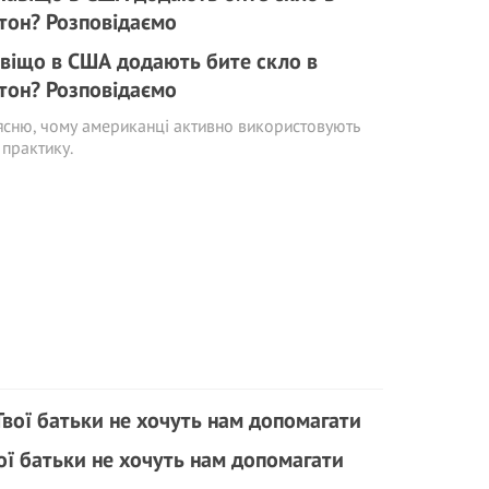
віщо в США додають бите скло в
тон? Розповідаємо
сню, чому американці активно використовують
практику.
ої батьки не хочуть нам допомагати