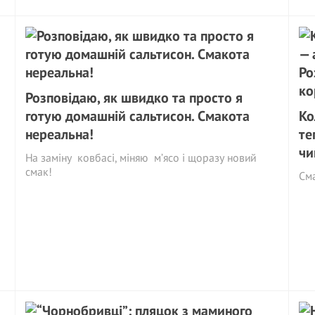
Розповідаю, як швидко та просто я
готую домашній сальтисон. Смакота
Ко
нереальна!
те
чи
На заміну ковбасі, міняю м’ясо і щоразу новий
смак!
См