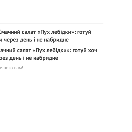
ачний салат «Пух лебідки»: готуй хоч
рез день і не набридне
ачного вам!