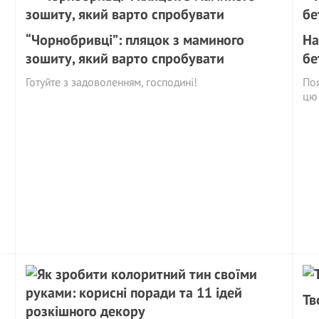
“Чорнобривці”: пляцок з маминого
На
зошиту, який варто спробувати
бе
Готуйте з задоволенням, господині!
Поя
цю 
Тв