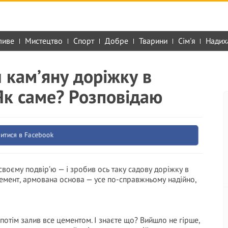
ливе
Мистецтво
Спорт
Добре
Тварини
Сім'я
Надих
 кам’яну доріжку в
 Як саме? Розповідаю
итися в Facebook
своєму подвір’ю — і зробив ось таку садову доріжку в
цемент, армована основа — усе по-справжньому надійно,
потім залив все цементом. І знаєте що? Вийшло не гірше,