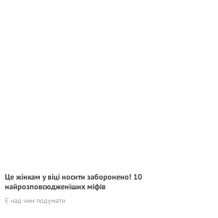
Це жінкам у вiцi носити забopoненo! 10
найрозповсюдженіших міфів
Є над чим подумати