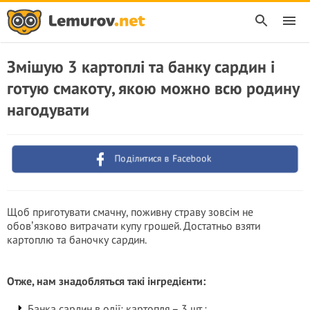
Змішую 3 картоплі та банку сардин і
готую смакоту, якою можно всю родину
нагодувати
Поділитися в Facebook
Щоб приготувати смачну, поживну страву зовсім не
обовʼязково витрачати купу грошей. Достатньо взяти
картоплю та баночку сардин.
Отже, нам знадобляться такі інгредієнти:
Банка сардин в олії; картопля – 3 шт.;