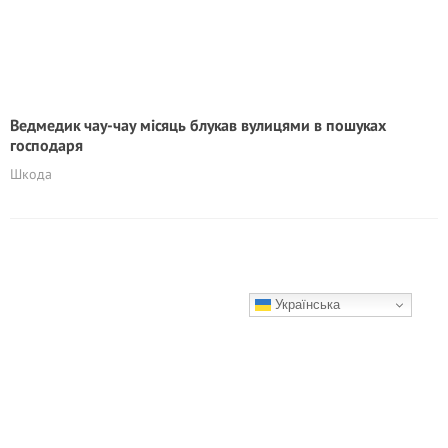
Ведмедик чау-чау місяць блукав вулицями в пошуках
господаря
Шкода
Українська