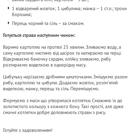
1 відварений жовток; 1 цибулина; манка – 1 ст.л.; трохи
борошна;
Перець чорний та сіль – за смаком.
Готується страва наступним чином:
Варимо картоплю на протязі 25 хвилин. Зливаємо воду, а
саму картоплю чистимо від шкірок та натираємо на терці.
Відкриваємо баночку сардин, олійку зливаємо, рибу
розтираємо виделкою в однорідну масу.
Цибульку нарізаємо дрібними шматочками. Змішуємо разом
рибу, картоплю та цибулю. Додаємо жовток, розімʼятий
виделкою, манку, перець та сіль. Перемішуємо.
Формуємо з маси що утворилася котлетки. Смажимо їх до
золотистого кольору з кожного боку. Такі прості, але дуже
смачні котлетки добре доповнюють страви з рису.
Готуйте з задоволенням!