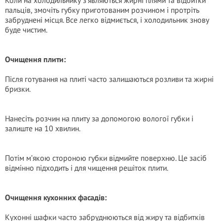
Коли на холодильнику з’являються жирні плями та відбитки
пальців, змочіть губку приготованим розчином і протріть
забруднені місця. Все легко відмиється, і холодильник знову
буде чистим.
Очищення плити:
Після готування на плиті часто залишаються розливи та жирні
бризки.
Нанесіть розчин на плиту за допомогою вологої губки і
залиште на 10 хвилин.
Потім м’якою стороною губки відмийте поверхню. Це засіб
відмінно підходить і для чищення решіток плити.
Очищення кухонних фасадів:
Кухонні шафки часто забруднюються від жиру та відбитків