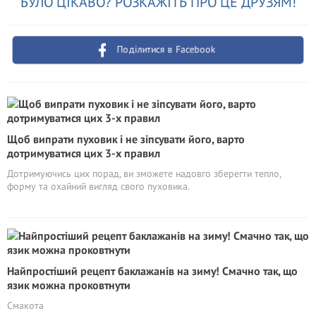
БУЛО ЦІКАВО? РОЗКАЖІТЬ ПРО ЦЕ ДРУЗЯМ!
Поділитися в Facebook
Щоб випрати пуховик і не зіпсувати його, варто
дотримуватися цих 3-х правил
Дотримуючись цих порад, ви зможете надовго зберегти тепло,
форму та охайний вигляд свого пуховика.
Найпростіший рецепт баклажанів на зиму! Смачно так, що
язик можна проковтнути
Смакота