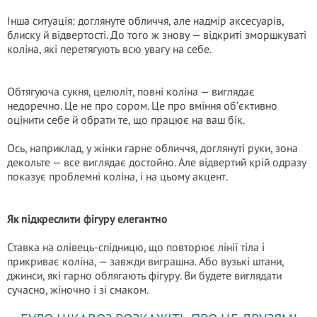
Інша ситуація: доглянуте обличчя, але надмір аксесуарів,
блиску й відвертості. До того ж знову — відкриті зморшкуваті
коліна, які перетягують всю увагу на себе.
Обтягуюча сукня, целюліт, повні коліна — виглядає
недоречно. Це не про сором. Це про вміння об’єктивно
оцінити себе й обрати те, що працює на ваш бік.
Ось, наприклад, у жінки гарне обличчя, доглянуті руки, зона
декольте — все виглядає достойно. Але відвертий крій одразу
показує проблемні коліна, і на цьому акцент.
Як підкреслити фігуру елегантно
Ставка на олівець-спідницю, що повторює лінії тіла і
прикриває коліна, — завжди виграшна. Або вузькі штани,
джинси, які гарно облягають фігуру. Ви будете виглядати
сучасно, жіночно і зі смаком.