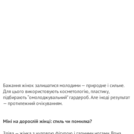
Бажання жінок залишатися молодими — природне і сильне.
Для цього використовують косметологію, пластику,
підбирають “омолоджувальний” гардероб. Але іноді результат
— протилежний очікуванням.
Міні на дорослій жінці: стиль чи помилка?
Зліва — жінка з чудовою фігурою і гарними ногами. Вона