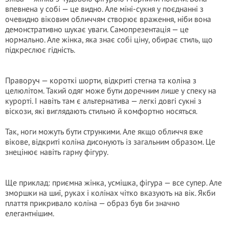
впевнена у собі — це видно. Але міні-сукня у поєднанні з
очевидно віковим обличчям створює враження, ніби вона
демонстративно шукає уваги. Самопрезентація — це
нормально. Але жінка, яка знає собі ціну, обирає стиль, що
підкреслює гідність.
Праворуч — короткі шорти, відкриті стегна та коліна з
целюлітом. Такий одяг може бути доречним лише у спеку на
курорті. І навіть там є альтернатива — легкі довгі сукні з
віскози, які виглядають стильно й комфортно носяться.
Так, ноги можуть бути стрункими. Але якщо обличчя вже
вікове, відкриті коліна дисонують із загальним образом. Це
знецінює навіть гарну фігуру.
Ще приклад: приємна жінка, усмішка, фігура — все супер. Але
зморшки на шиї, руках і колінах чітко вказують на вік. Якби
плаття прикривало коліна — образ був би значно
елегантнішим.