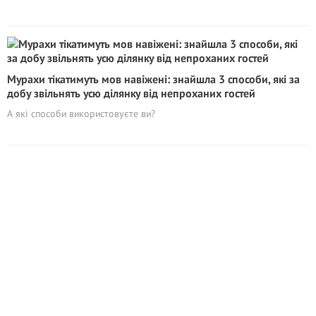
Мурахи тікатимуть мов навіжені: знайшла 3 способи, які за
добу звільнять усю ділянку від непроханих гостей
А які способи використовуєте ви?