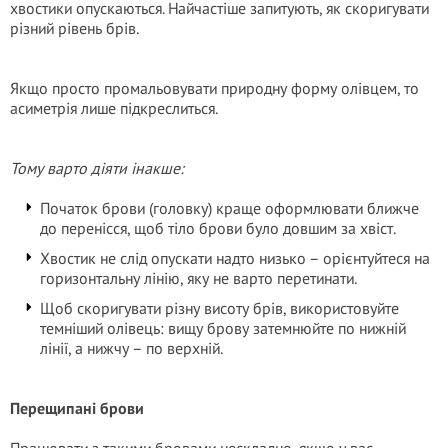
хвостики опускаються. Найчастіше запитують, як скоригувати
різний рівень брів.
Якщо просто промальовувати природну форму олівцем, то
асиметрія лише підкреслиться.
Тому варто діяти інакше:
Початок брови (головку) краще оформлювати ближче
до перенісся, щоб тіло брови було довшим за хвіст.
Хвостик не слід опускати надто низько – орієнтуйтеся на
горизонтальну лінію, яку не варто перетинати.
Щоб скоригувати різну висоту брів, використовуйте
темніший олівець: вищу брову затемнюйте по нижній
лінії, а нижчу – по верхній.
Перещипані брови