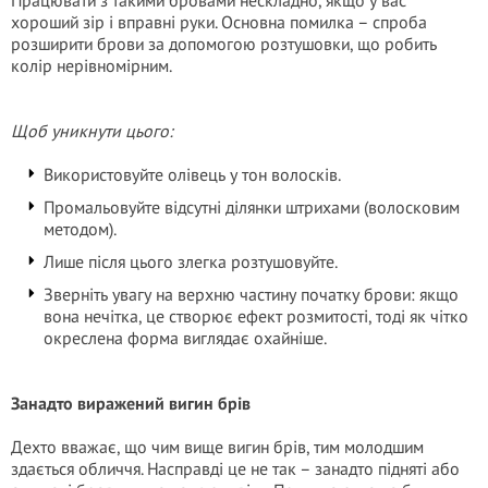
Працювати з такими бровами нескладно, якщо у вас
хороший зір і вправні руки. Основна помилка – спроба
розширити брови за допомогою розтушовки, що робить
колір нерівномірним.
Щоб уникнути цього:
Використовуйте олівець у тон волосків.
Промальовуйте відсутні ділянки штрихами (волосковим
методом).
Лише після цього злегка розтушовуйте.
Зверніть увагу на верхню частину початку брови: якщо
вона нечітка, це створює ефект розмитості, тоді як чітко
окреслена форма виглядає охайніше.
Занадто виражений вигин брів
Дехто вважає, що чим вище вигин брів, тим молодшим
здається обличчя. Насправді це не так – занадто підняті або