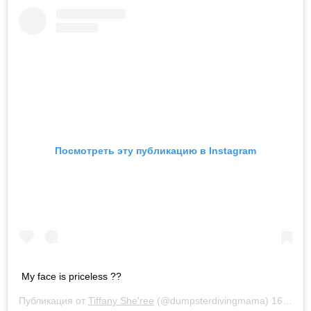
Посмотреть эту публикацию в Instagram
My face is priceless ??
Публикация от
Tiffany She'ree
(@dumpsterdivingmama)
16 Авг 2020 в 9:21 PDT