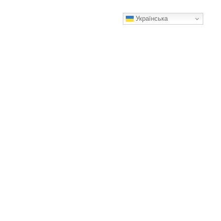
Українська
На жаль більшість після 50-ти тільки так і фарбуються:
розповідаю про 3 моменти, які потрібно виправити
Корисні поради