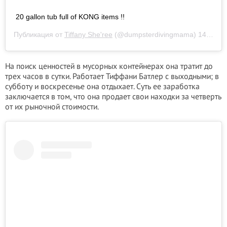
20 gallon tub full of KONG items !!
Публикация от
Tiffany She'ree
(@dumpsterdivingmama)
14 Сен 2020 в 12:44 PDT
На поиск ценностей в мусорных контейнерах она тратит до
трех часов в сутки. Работает Тиффани Батлер с выходными; в
субботу и воскресенье она отдыхает. Суть ее заработка
заключается в том, что она продает свои находки за четверть
от их рыночной стоимости.