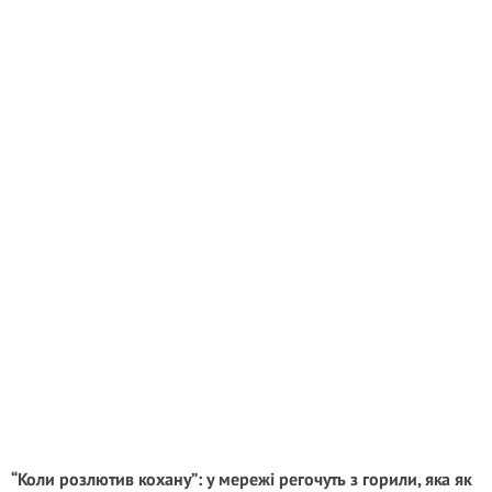
“Коли розлютив кохану”: у мережі регочуть з горили, яка як