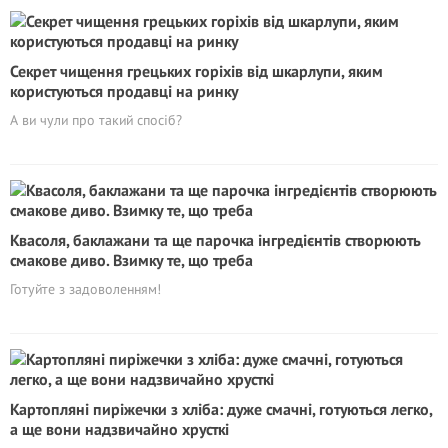
Секрет чищення грецьких горіхів від шкарлупи, яким
користуються продавці на ринку
А ви чули про такий спосіб?
Квасоля, баклажани та ще парочка інгредієнтів створюють
смакове диво. Взимку те, що треба
Готуйте з задоволенням!
Картопляні пиріжечки з хліба: дуже смачні, готуються легко,
а ще вони надзвичайно хрусткі