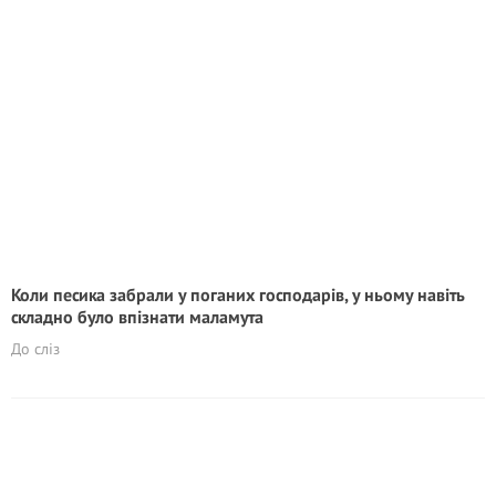
Коли песика забрали у поганих господарів, у ньому навіть
складно було впізнати маламута
До сліз