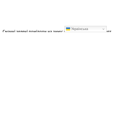
Українська
Смачні зелені помідори на зиму: простий і смачний рецепт,
який ви полюбите
Смачного!