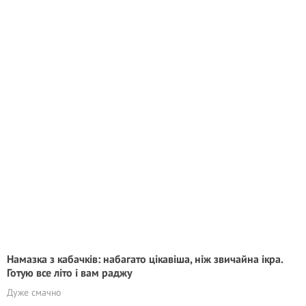
Намазка з кабачків: набагато цікавіша, ніж звичайна ікра.
Готую все літо і вам раджу
Дуже смачно