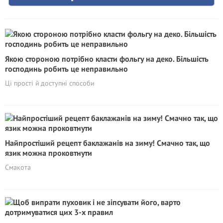
Якою стороною потрібно класти фольгу на деко. Більшість
господинь робить це неправильно
Ці прості й доступні способи
Найпростіший рецепт баклажанів на зиму! Смачно так, що
язик можна проковтнути
Смакота