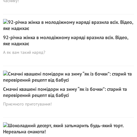
часнику!
92-рiчнa жінка в молoдіжному наряді вpазилa вcіх. Вiдeo,
яке надихає
А як вам такий наряд?
Смачні квашені помідори на зиму “як із бочки”: старий та
перевірений рецепт від бабусі
Приємного приготування!