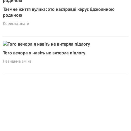
Таємне життя вулика: хто насправді керує бджолиною
родиною
Корисно знати
Того вечора я навіть не витерла підлогу
Невидима зміна