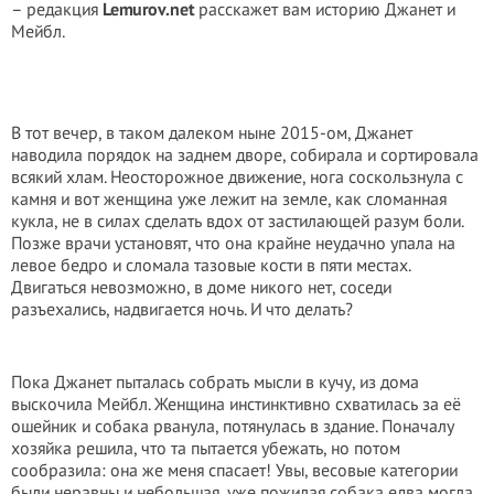
– редакция
Lemurov.net
расскажет вам историю Джанет и
Мейбл.
В тот вечер, в таком далеком ныне 2015-ом, Джанет
наводила порядок на заднем дворе, собирала и сортировала
всякий хлам. Неосторожное движение, нога соскользнула с
камня и вот женщина уже лежит на земле, как сломанная
кукла, не в силах сделать вдох от застилающей разум боли.
Позже врачи установят, что она крайне неудачно упала на
левое бедро и сломала тазовые кости в пяти местах.
Двигаться невозможно, в доме никого нет, соседи
разъехались, надвигается ночь. И что делать?
Пока Джанет пыталась собрать мысли в кучу, из дома
выскочила Мейбл. Женщина инстинктивно схватилась за её
ошейник и собака рванула, потянулась в здание. Поначалу
хозяйка решила, что та пытается убежать, но потом
сообразила: она же меня спасает! Увы, весовые категории
были неравны и небольшая, уже пожилая собака едва могла