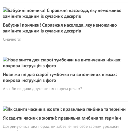
Бабусині пончики! Справжня насолода, яку неможливо
замінити жодним із сучасних десертів
Смачного!
Нове життя для старої тумбочки на витончених ніжках:
покрова інструкція з фото
А як би ви дали друге життя старим речам?
Як садити часник в жовтні: правильна глибина та терміни
Дотримуючись цих порад, ви забезпечите себе гарним урожаєм