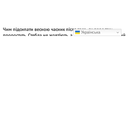
Чим підсипати весною часник після того, як паростки
Українська
проростуть. Стебла не жовтіють, а часник росте величезний
Перше весняне підживлення часнику