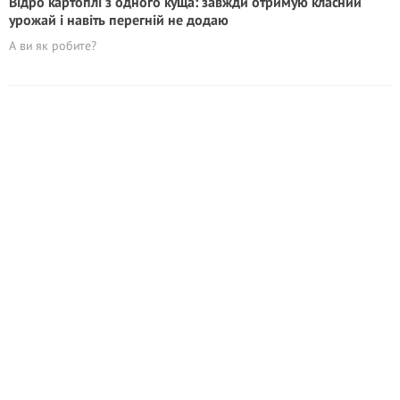
Відро картоплі з одного куща: завжди отримую класний
урожай і навіть перегній не додаю
А ви як робите?