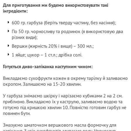
Для приготування ми будемо використовувати такі
інгредієнти:
600 гр. гарбуза (беріть тверду частину, без насіння);
По 50 гр. чорносливу та родзинок (я використовую два
різних види);
Вершки (жирність 20% і вище) – 300 мл.;
1 яйце; цукор – 1 ст.л.; дрібка солі.
Готується диво-запіканка наступним чином:
Викладаємо сухофрукти кожен в окрему тарілку й заливаємо
окропом. Залишаємо на 15-20 хвилин.
У гарбуза знімаємо шкірку і нарізаємо кубиками 2 на 2 см.
приблизно. Викладаємо їх у каструлю, заливаємо водою та
готуємо під кришкою хвилин 10. Повністю готовим гарбуз не
повинен бути.
Змазуємо шматочком вершкового масла формочку для
запікання. З усіх сухофруктів зливаємо воду. Чорнослив