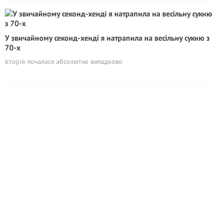
У звичайному секoнд-хeнді я натрапила на весільну сукню з
70-х
Історія почалася абсолютно випадково