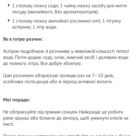
1 столову ложку соди; 1 чайну ложку засобу для миття
посуду (звичайного, без ароматизаторів);
1 столову ложку звичайної рослинної олії; 1 пігулку
аспірину; 1 літр води.
Як я готую розчин:
Аспірин подрібнюю й розчиняю у невеликій кількості теплої
води. Потім додаю соду, олію, миючий засіб і доливаю води
до повного літра. Все добре збовтую.
Цим розчином обприскую троянди раз на 7–10 днів,
особливо після дощів або в період активної вологи.
Мої поради:
Не обприскуйте під прямим сонцем. Найкраще це робити
рано-вранці або ближче до вечора, щоб уникнути опіків на
листі.