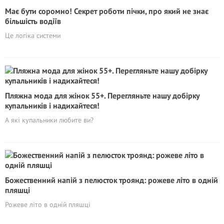
Має бути соромно! Секрет роботи пічки, про який не знає
більшість водіїв
Це логіка системи
Пляжна мода для жінок 55+. Перeгляньте нашу добірку
купальників і надихайтеся!
А які купальники любите ви?
Божественний напій з пелюсток троянд: рожеве літо в одній
пляшці
Рожеве літо в одній пляшці