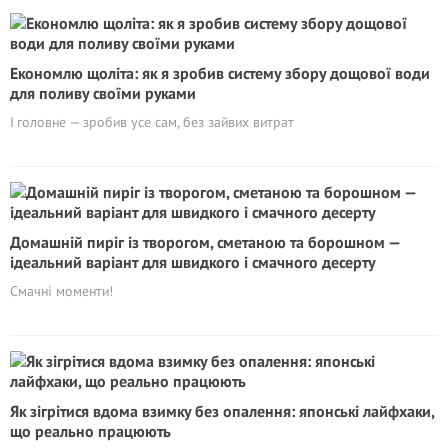
Економлю щоліта: як я зробив систему збору дощової води
для поливу своїми руками
І головне — зробив усе сам, без зайвих витрат
Домашній пиріг із творогом, сметаною та борошном —
ідеальний варіант для швидкого і смачного десерту
Смачні моменти!
Як зігрітися вдома взимку без опалення: японські лайфхаки,
що реально працюють