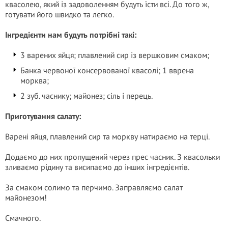
квасолею, який із задоволенням будуть їсти всі. До того ж,
готувати його швидко та легко.
Інгредієнти нам будуть потрібні такі:
3 варених яйця; плавлений сир із вершковим смаком;
Банка червоної консервованої квасолі; 1 вврена
морква;
2 зуб. часнику; майонез; сіль і перець.
Приготування салату:
Варені яйця, плавлений сир та моркву натираємо на терці.
Додаємо до них пропущений через прес часник. З квасольки
зливаємо рідину та висипаємо до інших інгредієнтів.
За смаком солимо та перчимо. Заправляємо салат
майонезом!
Смачного.