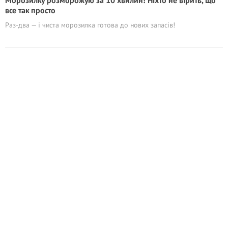
Морозилку розморожую за 10 хвилин! Ніхто не вірить, що
все так просто
Раз-два — і чиста морозилка готова до нових запасів!