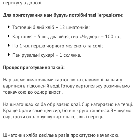
перекусу в дорозі.
Для приготування нам будуть потрібні такі інгредієнти:
Тостовий білий хліб – 12 шматочків;
Картопля – 5 шт.; два яйця; сир «Чеддер» – 100 гр.;
По 1 ч.л. перцю чорного меленого та солі;
Панірувальні сухарі – 1 склянка.
Процес приготування такий:
Нарізаємо шматочками картоплю та ставимо її на плиту
варитися в підсоленій воді. Готову картопельку розминаємо
товкачкою до однорідності.
На шматочках хліба обрізаємо краї. Сир натираємо на терці.
Краще брати саме цей сир, бо він круто тягнеться. Змішуємо
сир, трохи охолонувшу картоплю, сіль і перець.
Шматочки хліба декілька разів прокатуємо качалкою.