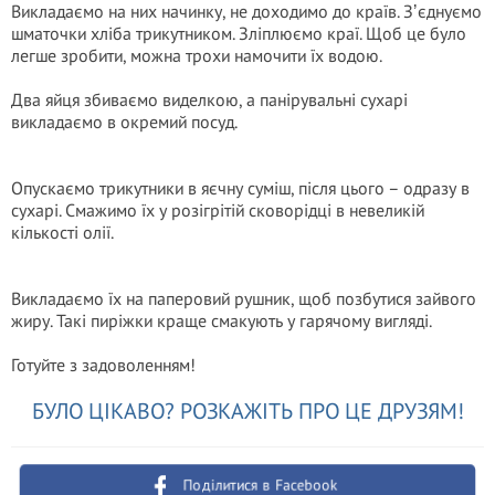
Викладаємо на них начинку, не доходимо до країв. Зʼєднуємо
шматочки хліба трикутником. Зліплюємо краї. Щоб це було
легше зробити, можна трохи намочити їх водою.
Два яйця збиваємо виделкою, а панірувальні сухарі
викладаємо в окремий посуд.
Опускаємо трикутники в яєчну суміш, після цього – одразу в
сухарі. Смажимо їх у розігрітій сковорідці в невеликій
кількості олії.
Викладаємо їх на паперовий рушник, щоб позбутися зайвого
жиру. Такі пиріжки краще смакують у гарячому вигляді.
Готуйте з задоволенням!
БУЛО ЦІКАВО? РОЗКАЖІТЬ ПРО ЦЕ ДРУЗЯМ!
Поділитися в Facebook