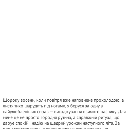
Щороку восени, коли повітря вже наповнене прохолодою, а
листя тихо шарудить під ногами, я беруся за одну з
найулюбленіших справ — висаджування озимого часнику. Для
мене це не просто городня рутина, а справжній ритуал, що
дарує спокій і надію на щедрий урожай наступного літа. За
роки спостережень я переконалася: якщо правильно