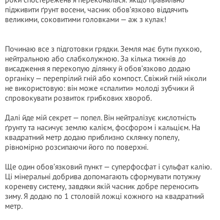
підживити ґрунт восени, часник обов’язково віддячить
великими, соковитими головками — аж з кулак!
Починаю все з підготовки грядки. Земля має бути пухкою,
нейтральною або слабколужною. За кілька тижнів до
висадження я перекопую ділянку й обов’язково додаю
органіку — перепрілий гній або компост. Свіжий гній ніколи
не використовую: він може «спалити» молоді зубчики й
спровокувати розвиток грибкових хвороб.
Далі йде мій секрет — попел. Він нейтралізує кислотність
ґрунту та насичує землю калієм, фосфором і кальцієм. На
квадратний метр додаю приблизно склянку попелу,
рівномірно розсипаючи його по поверхні.
Ще один обов’язковий пункт — суперфосфат і сульфат калію.
Ці мінеральні добрива допомагають сформувати потужну
кореневу систему, завдяки якій часник добре переносить
зиму. Я додаю по 1 столовій ложці кожного на квадратний
метр.