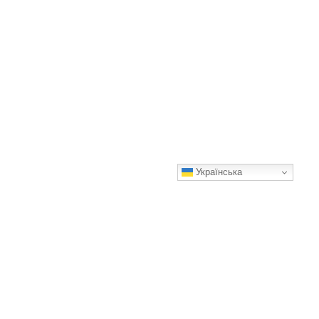
Українська
Поклади в жерстяну бляшанку рукав із курячим м’ясом – і
через годину отримаєш королівську страву
Смак домашньої ветчини просто неймовірний!