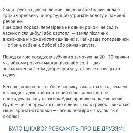
Якщо ґрунт на ділянці легкий, піщаний або бідний, додаю
трохи чорнозему чи торфу, щоб утримати вологу й поживні
речовини.
І ще одна порада, перевірена не одним роком: не садіть
часник після цибулі або картоплі — земля після них
виснажена й може містити шкідників. Найкраще попередники
— огірки, кабачки, бобові або рання капуста.
Перед самою посадкою зубчики я замочую на 20–30 хвилин
у слабкому розчині марганцівки або солі — для
знезараження. Потім добре просушую, і лише після цього
саджу.
Весною, коли перші пір’їнки часнику з’являються над землею,
я завжди згадую той жовтневий день і радію, що не
пошкодувала часу та зусиль. Адже правильно підживлений
ґрунт — це запорука того, що в липні з моїх грядок я викопаю
міцні, ароматні головки — часник розміром з кулак, як я і
люблю!
БУЛО ЦІКАВО? РОЗКАЖІТЬ ПРО ЦЕ ДРУЗЯМ!