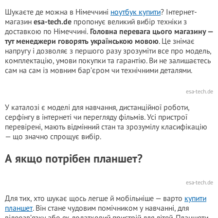
Шукаєте де можна в Німеччині
ноутбук купити
? Інтернет-
магазин
esa-tech.de
пропонує великий вибір техніки з
доставкою по Німеччині.
Головна перевага цього магазину —
тут менеджери говорять українською мовою
. Це знімає
напругу і дозволяє з першого разу зрозуміти все про модель,
комплектацію, умови покупки та гарантію. Ви не залишаєтесь
сам на сам із мовним бар’єром чи технічними деталями.
esa-tech.de
У каталозі є моделі для навчання, дистанційної роботи,
серфінгу в інтернеті чи перегляду фільмів. Усі пристрої
перевірені, мають відмінний стан та зрозумілу класифікацію
— що значно спрощує вибір.
А якщо потрібен планшет?
esa-tech.de
Для тих, хто шукає щось легше й мобільніше — варто
купити
планшет
. Він стане чудовим помічником у навчанні, для
відеозв’язку або як додатковий пристрій для дітей. Планшети